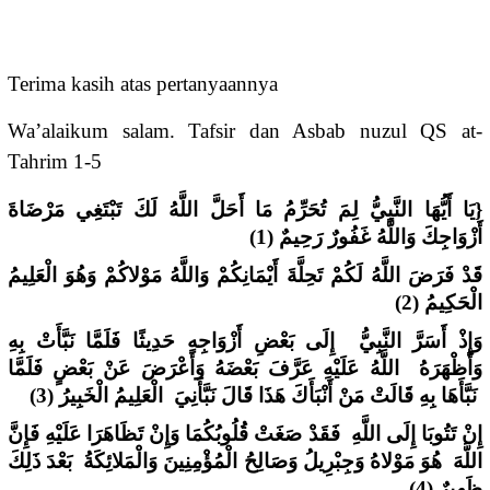
Terima kasih atas pertanyaannya
Wa’alaikum salam. Tafsir dan Asbab nuzul QS at-
Tahrim 1-5
{يَا أَيُّهَا النَّبِيُّ لِمَ تُحَرِّمُ مَا أَحَلَّ اللَّهُ لَكَ تَبْتَغِي مَرْضَاةَ
أَزْوَاجِكَ وَاللَّهُ غَفُورٌ رَحِيمٌ (1)
قَدْ فَرَضَ اللَّهُ لَكُمْ تَحِلَّةَ أَيْمَانِكُمْ وَاللَّهُ مَوْلاكُمْ وَهُوَ الْعَلِيمُ
الْحَكِيمُ (2)
وَإِذْ أَسَرَّ النَّبِيُّ إِلَى بَعْضِ أَزْوَاجِهِ حَدِيثًا فَلَمَّا نَبَّأَتْ بِهِ
وَأَظْهَرَهُ اللَّهُ عَلَيْهِ عَرَّفَ بَعْضَهُ وَأَعْرَضَ عَنْ بَعْضٍ فَلَمَّا
نَبَّأَهَا بِهِ قَالَتْ مَنْ أَنْبَأَكَ هَذَا قَالَ نَبَّأَنِيَ الْعَلِيمُ الْخَبِيرُ (3)
إِنْ تَتُوبَا إِلَى اللَّهِ فَقَدْ صَغَتْ قُلُوبُكُمَا وَإِنْ تَظَاهَرَا عَلَيْهِ فَإِنَّ
اللَّهَ هُوَ مَوْلاهُ وَجِبْرِيلُ وَصَالِحُ الْمُؤْمِنِينَ وَالْمَلائِكَةُ بَعْدَ ذَلِكَ
ظَهِيرٌ (4)