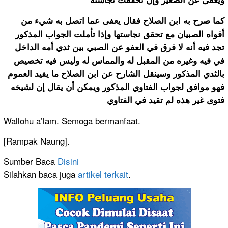
كما صرح به ابن الصلاح فقال يعفى عما اتصل به شيء من
أفواه الصبيان مع تحقق نجاستها وإذا تأملت الجواب المذكور
تجد فيه أنه لا فرق في العفو عن الصبي بين ثدي أمه الداخل
في فيه وغيره من المقبل له والمماس له وليس فيه تخصيص
بالثدي المذكور وسينقل الشارح عن ابن الصلاح ما يفيد العموم
فهو موافق لجواب الفتاوي المذكور ويمكن أن يقال إن لشيخه
فتوى غير هذه لم تقيد في الفتاوي
Wallohu a’lam. Semoga bermanfaat.
[Rampak Naung].
Sumber Baca
Disini
Silahkan baca juga
artikel terkait
.