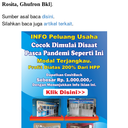
Rosita, Ghufron Bkl
].
Sumber asal baca
disini
.
Silahkan baca juga
artikel terkait
.