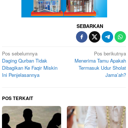
SEBARKAN
Navigasi
Pos sebelumnya
Pos berikutnya
pos
Daging Qurban Tidak
Menerima Tamu Apakah
Dibagikan Ke Faqir Miskin
Termasuk Udur Sholat
Ini Penjelasannya
Jama’ah?
POS TERKAIT