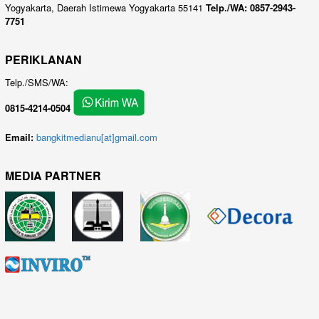
Yogyakarta, Daerah Istimewa Yogyakarta 55141
Telp./WA: 0857-2943-
7751
PERIKLANAN
Telp./SMS/WA:
0815-4214-0504
Email:
bangkitmedianu[at]gmail.com
MEDIA PARTNER