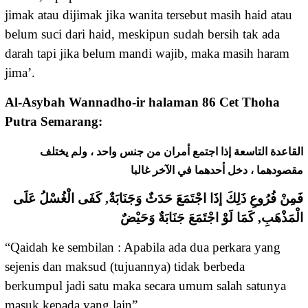
jimak atau dijimak jika wanita tersebut masih haid atau
belum suci dari haid, meskipun sudah bersih tak ada
darah tapi jika belum mandi wajib, maka masih haram
jima’.
Al-Asybah Wannadho-ir halaman 86 Cet Thoha
Putra Semarang:
ﺍﻟﻘﺎﻋﺪﺓ ﺍﻟﺘﺎﺳﻌﺔ ﺇﺫﺍ ﺍﺟﺘﻤﻊ ﺃﻣﺮﺍﻥ ﻣﻦ ﺟﻨﺲ ﻭﺍﺣﺪ ، ﻭﻟﻢ ﻳﺨﺘﻠﻒ
ﻣﻘﺼﻮﺩﻫﻤﺎ ، ﺩﺧﻞ ﺃﺣﺪﻫﻤﺎ ﻓﻲ ﺍﻵﺧﺮ ﻏﺎﻟﺒﺎ
فَمِنْ فُرُوعِ ذَلِكَ إذَا اجْتَمَعَ حَدَثٌ وَجَنَابَةٌ, كَفَى الْغُسْلُ عَلَى
الْمَذْهَبِ, كَمَا لَوْ اجْتَمَعَ جَنَابَةٌ وَحَيْضٌ
“Qaidah ke sembilan : Apabila ada dua perkara yang
sejenis dan maksud (tujuannya) tidak berbeda
berkumpul jadi satu maka secara umum salah satunya
masuk kepada yang lain”.