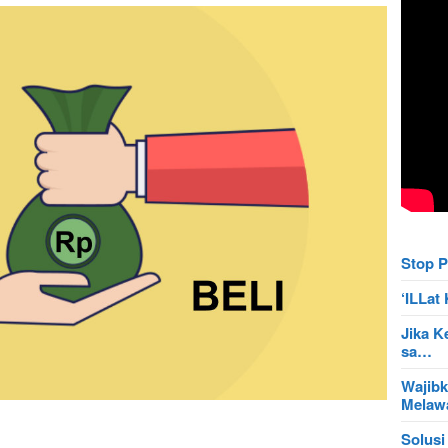
Stop P
‘ILLa
Jika K
sa…
Wajibk
Mela
Solusi