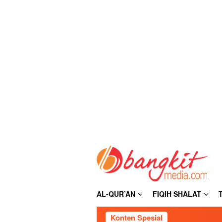
Loncat
ke
konten
AL-QUR’AN
FIQIH SHALAT
Konten Spesial