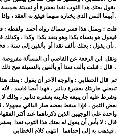
يقول بعتك هذا الثوب نقدا بعشرة أو نسيئة بخمسة عش
أيهما الثمن الذي يختاره منهما فيقع به العقد ، وإذا جهل الثمن بطل البيع انتهى .
قلت : وبمثل هذا فسر سماك رواه أحمد ولفظه : قال
فيقول هو بنساء بكذا وهو بنقد بكذا وكذا ، وكذل :
بأن يقول : بعتك بألف نقدا أو بألفين إلى سنة ، فخذ أيهما شئت أنت وشئت أنا .
ونقل ابن الرفعة عن القاضي أن المسألة مفروضة على 
قال : قبلت بألف نقدا أو بألفين بالنسيئة صح ذلك ، كذا في النيل .
ثم قال الخطابي : والوجه الآخر أن يقول : بعتك هذا
تبيعني جاريتك بعشرة دنانير ، فهذا أيضا فاسد ، لأن
وشرط عليه أن يبيعه جاريته بعشرة دنانير ، وذلك لا
بعض الثمن ، فإذا سقط بعضه صار الباقي مجهولا . قا
واحدة على الوجهين الذين ذكرناهما عند أكثر الفق
قال : لا بأس أن يقول له بعتك هذا الثوب نقدا ب
فيذهب به إلى إحداهما انتهى كلام الخطابي .