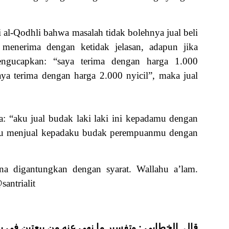
al-Qodhli bahwa masalah tidak bolehnya jual beli
i menerima dengan ketidak jelasan, adapun jika
ngucapkan: “saya terima dengan harga 1.000
aya terima dengan harga 2.000 nyicil”, maka jual
ta: “aku jual budak laki laki ini kepadamu dengan
kau menjual kepadaku budak perempuanmu dengan
na digantungkan dengan syarat. Wallahu a’lam.
santrialit
قال الخطابي : وتفسير ما نهى عنه من بيعتين في ب