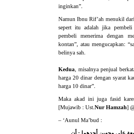
inginkan”.
Namun Ibnu Rif’ah menukil dari 
sepert itu adalah jika pembel
pembeli menerima dengan me
kontan”, atau mengucapkan:
“s
belinya sah.
Kedua
, misalnya penjual berka
harga 20 dinar dengan syarat 
harga 10 dinar”.
Maka akad ini juga fasid kare
[Mujawib : Ust.
Nur
Hamzah
] @
– ‘Aunul Ma’bud :
يعة على وجهين أحدهما : أن