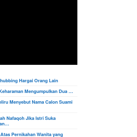
hubbing Hargai Orang Lain
t Keharaman Mengumpulkan Dua …
eliru Menyebut Nama Calon Suami
ah Nafaqoh Jika Istri Suka
wan…
 Atas Pernikahan Wanita yang