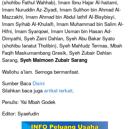
(shohibu Fathul Wahhab), Imam Ibnu Hajar Al-haitami,
Imam Nuruddin Az-Ziyadi, Imam Sulthon bin Ahmad Al-
Mazzakhi, Imam Ahmad bin Abdul lathif Al-Bisybisyi,
Imam Syihab Al-Khulaifi, Imam Muhammad bin Salim Al-
Hifni, Imam Syarqowi, Imam Usman bin Hasan Ad-
Dimyathi, Syeh Zaini Dahlan, Syeh Abu Bakar Syato
(shohibu Ianatut Tholibin), Syeh Mahfudz Termas, Mbah
Faqih Maskumambang Gresik, Syeh Zubair Dahlan
Sarang,
Syeh Maimoen Zubair Sarang
Wallohu a’lam. Semoga bermanfaat.
Sumber Baca
Disini
Silahkan baca juga
artikel terkait
.
Penulis: Yai Mbah Godek
Editor: Syaefudin