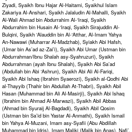
Ziyadi, Syaikh Ibnu Hajar Al-Haitami, Syaikhul Islam
Zakariya Al-Anshari, Syaikh Jalaludin Al-Mahalli, Syaikh
Al-Wali Ahmad bin Abdurrahim Al-‘Iraqi, Syaikh
Abdurrahim bin Husain Al-‘Iraqi, Syaikh Sirajuddin Al-
Bulqini, Syaikh ‘Alauddin bin Al-‘Atthar, Al-Imam Yahya
An-Nawawi (Muharrar Al-Madzhab), Syiakh Abi Hafsh,
(Umar bin As’ad az-Zai’i), Syaikh Abi Umar (Ustman bin
Abdurrahman/Ibnu Shalah asy-Syahruzuri), Syaikh
Abdurrahman (ayah Ibnu Shalah), Syaikh Abi Sa’ad
(Abdullah bin Abi ‘Ashrun), Syaikh Abi Ali Al-Fariqi,
Syaikh Abi Ishaq (Ibrahim Syaerozi), Syaikh al-Qodhi Abi
al-Thayyib (Thahir bin Abdullah At-Thabri), Syaikh Abil
Hasan (Muhammad bin Ali Al-Masirji), Syaikh Abi Ishaq
(Ibrahim bin Ahmad Al-Marwazi), Syaikh Abil Abbas
(Ahmad bin Syuraij Al-Bagdadi), Syaikh Abil Qosim
(Ustman bin Sa’id bin Yastar Al-Anmathi), Syaikh Ismail
bin Yahya Al-Muzani, Imam asy-Syafii (Abu Abdillah
Muhammad bin Idris), Imam Maliki (Malik bin Anas), Nafi’,