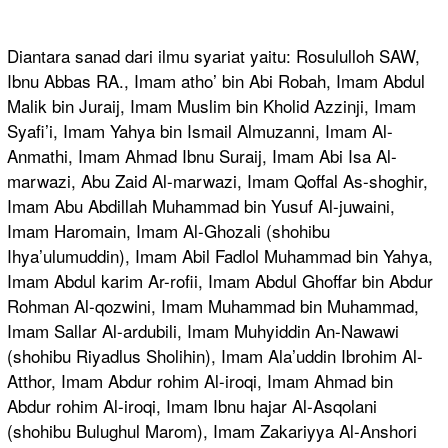
Diantara sanad dari ilmu syariat yaitu: Rosululloh SAW,
Ibnu Abbas RA., Imam atho’ bin Abi Robah, Imam Abdul
Malik bin Juraij, Imam Muslim bin Kholid Azzinji, Imam
Syafi’i, Imam Yahya bin Ismail Almuzanni, Imam Al-
Anmathi, Imam Ahmad Ibnu Suraij, Imam Abi Isa Al-
marwazi, Abu Zaid Al-marwazi, Imam Qoffal As-shoghir,
Imam Abu Abdillah Muhammad bin Yusuf Al-juwaini,
Imam Haromain, Imam Al-Ghozali (shohibu
Ihya’ulumuddin), Imam Abil Fadlol Muhammad bin Yahya,
Imam Abdul karim Ar-rofii, Imam Abdul Ghoffar bin Abdur
Rohman Al-qozwini, Imam Muhammad bin Muhammad,
Imam Sallar Al-ardubili, Imam Muhyiddin An-Nawawi
(shohibu Riyadlus Sholihin), Imam Ala’uddin Ibrohim Al-
Atthor, Imam Abdur rohim Al-iroqi, Imam Ahmad bin
Abdur rohim Al-iroqi, Imam Ibnu hajar Al-Asqolani
(shohibu Bulughul Marom), Imam Zakariyya Al-Anshori