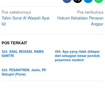
Navigasi
Pos sebelumnya
Pos berikutnya
pos
Tafsir Surat Al Waqiah Ayat
Hukum Kehalalan Perasan
62
Anggur
POS TERKAIT
324. ASAL MUASAL NAMA
494. Apa yang tidak didapat
SANTRI
dari sebagian besar pondok
pesantren modern
523. PESANTREN: Jatim, PP.
Sidogiri (Putra)