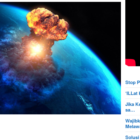
Stop P
‘ILLa
Jika K
sa…
Wajibk
Mela
Solusi