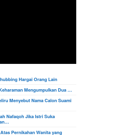
hubbing Hargai Orang Lain
t Keharaman Mengumpulkan Dua …
eliru Menyebut Nama Calon Suami
ah Nafaqoh Jika Istri Suka
wan…
 Atas Pernikahan Wanita yang