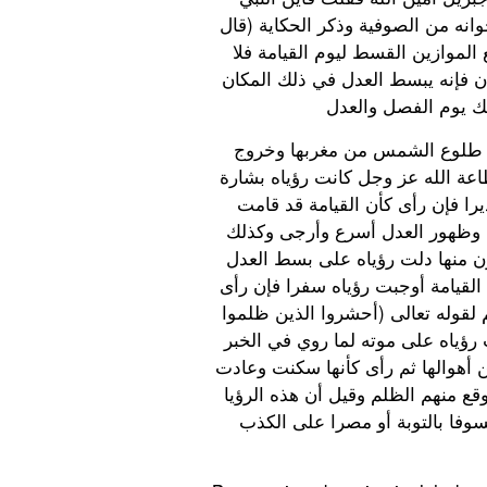
نه من الصوفية وذكر الحكاية (قال
 الموازين القسط ليوم القيامة فلا
 فإنه يبسط العدل في ذلك المكان
لك يوم الفصل والعدل
 طلوع الشمس من مغربها وخروج
اعة الله عز وجل كانت رؤياه بشارة
ذيرا فإن رأى كأن القيامة قد قامت
ى وظهور العدل أسرع وأرجى وكذلك
ن منها دلت رؤياه على بسط العدل
القيامة أوجبت رؤياه سفرا فإن رأى
 لقوله تعالى (أحشروا الذين ظلموا
رؤياه على موته لما روي في الخبر
 أهوالها ثم رأى كأنها سكنت وعادت
قع منهم الظلم وقيل أن هذه الرؤيا
فا بالتوبة أو مصرا على الكذب