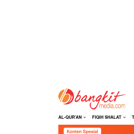
Loncat
ke
konten
AL-QUR’AN
FIQIH SHALAT
Konten Spesial