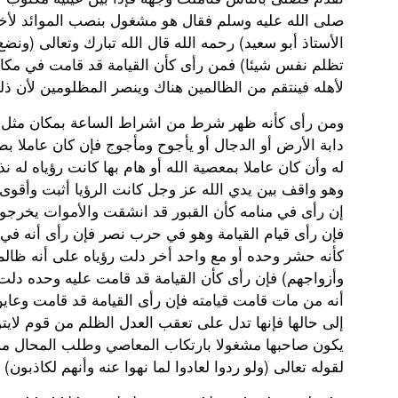
صلى الله عليه وسلم فقال هو مشغول بنصب الموائد لأخوا
الأستاذ أبو سعيد) رحمه الله قال الله تبارك وتعالى (ونضع
تظلم نفس شيئا) فمن رأى كأن القيامة قد قامت في مكان
لأهله فينتقم من الظالمين هناك وينصر المظلومين لأن ذ
ومن رأى كأنه ظهر شرط من اشراط الساعة بمكان مثل
دابة الأرض أو الدجال أو يأجوح ومأجوج فإن كان عاملا بط
له وأن كان عاملا بمعصية الله أو هام بها كانت رؤياه له ن
وهو واقف بين يدي الله عز وجل كانت الرؤيا أثبت وأقو
إن رأى في منامه كأن القبور قد انشقت والأموات يخرجو
فإن رأى قيام القيامة وهو في حرب نصر فإن رأى أنه في 
كأنه حشر وحده أو مع واحد أخر دلت رؤياه على أنه ظالم
وأزواجهم) فإن رأى كأن القيامة قد قامت عليه وحده دلت 
أنه من مات قامت قيامته فإن رأى القيامة قد قامت وعاين
إلى حالها فإنها تدل على تعقب العدل الظلم من قوم لايتو
يكون صاحبها مشغولا بارتكاب المعاصي وطلب المحال مسو
لقوله تعالى (ولو ردوا لعادوا لما نهوا عنه وأنهم لكاذبون)