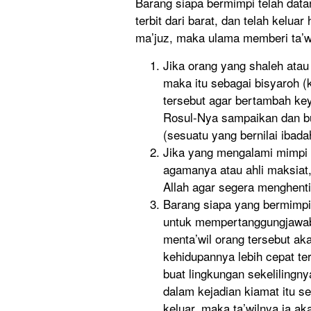
Barang siapa bermimpi telah datan
terbit dari barat, dan telah kelua
ma’juz, maka ulama memberi ta’wi
Jika orang yang shaleh ata
maka itu sebagai bisyaroh 
tersebut agar bertambah key
Rosul-Nya sampaikan dan b
(sesuatu yang bernilai ibada
Jika yang mengalami mimpi 
agamanya atau ahli maksiat
Allah agar segera menghenti
Barang siapa yang bermimpi 
untuk mempertanggungjawab
menta’wil orang tersebut a
kehidupannya lebih cepat teru
buat lingkungan sekelilingn
dalam kejadian kiamat itu s
keluar, maka ta’wilnya ia a