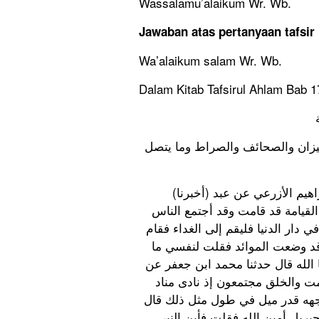
Wassalamu’alaikum Wr. Wb.
Jawaban atas pertanyaan tafsir
Wa’alaikum salam Wr. Wb.
Dalam Kitab Tafsirul Ahlam Bab 1
ميزان والصحائف والصراط وما يتصل
(أخبرنا) الحسن ابن بكير بعكا قال حدثنا أبو يعقوب اسحق ابن إبراهيم الأزرعي عن عبد
لقيامة قد قامت وقد أجتمع الناس
 دار الدنيا فليقم إلى الغداء فقام
وقد وضعت الموائد فقلت لنفسي ما
 الله قال حدثنا محمد ابن جعفر عن
ت والخلق مجتمعون إذ نادى مناد
هه قدر ميل في طول مثل ذلك قال
ريل أمين الله فقلت فأين النبي