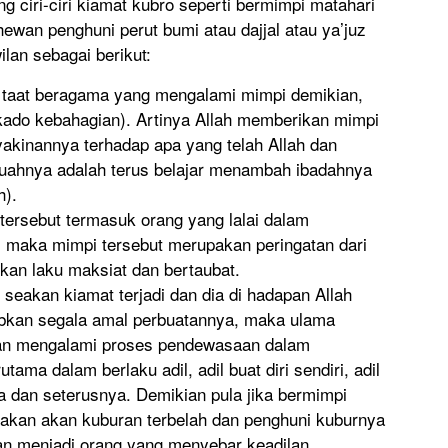
g ciri-ciri kiamat kubro seperti bermimpi matahari
r hewan penghuni perut bumi atau dajjal atau ya’juz
lan sebagai berikut:
u taat beragama yang mengalami mimpi demikian,
(kado kebahagian). Artinya Allah memberikan mimpi
akinannya terhadap apa yang telah Allah dan
uahnya adalah terus belajar menambah ibadahnya
h).
tersebut termasuk orang yang lalai dalam
, maka mimpi tersebut merupakan peringatan dari
kan laku maksiat dan bertaubat.
seakan kiamat terjadi dan dia di hadapan Allah
kan segala amal perbuatannya, maka ulama
kan mengalami proses pendewasaan dalam
tama dalam berlaku adil, adil buat diri sendiri, adil
ya dan seterusnya. Demikian pula jika bermimpi
eakan akan kuburan terbelah dan penghuni kuburnya
kan menjadi orang yang menyebar keadilan.