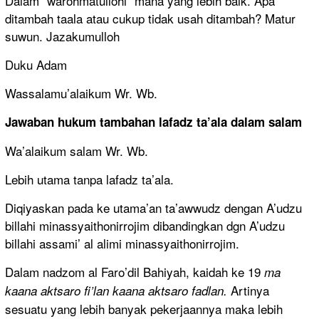
Dalam “warohmatullohi” mana yang lebih baik. Apa
ditambah taala atau cukup tidak usah ditambah? Matur
suwun. Jazakumulloh
Duku Adam
Wassalamu’alaikum Wr. Wb.
Jawaban hukum tambahan lafadz ta’ala dalam salam
Wa’alaikum salam Wr. Wb.
Lebih utama tanpa lafadz ta’ala.
Diqiyaskan pada ke utama’an ta’awwudz dengan A’udzu
billahi minassyaithonirrojim dibandingkan dgn A’udzu
billahi assami’ al alimi minassyaithonirrojim.
Dalam nadzom al Faro’dil Bahiyah, kaidah ke 19
ma
Artinya
kaana aktsaro fi’lan kaana aktsaro fadlan.
sesuatu yang lebih banyak pekerjaannya maka lebih