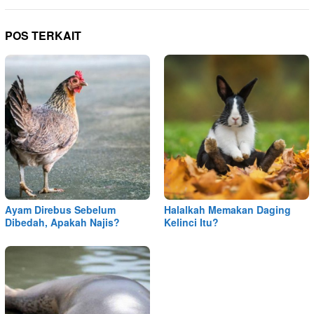
POS TERKAIT
Ayam Direbus Sebelum
Halalkah Memakan Daging
Dibedah, Apakah Najis?
Kelinci Itu?