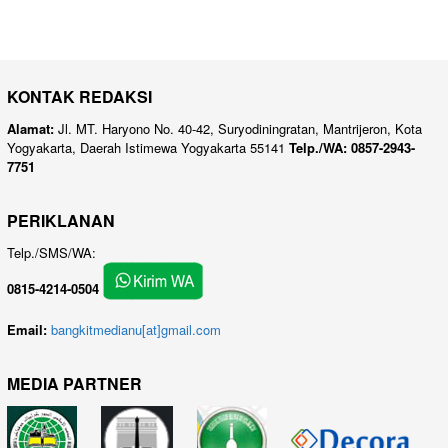
KONTAK REDAKSI
Alamat:
Jl. MT. Haryono No. 40-42, Suryodiningratan, Mantrijeron, Kota
Yogyakarta, Daerah Istimewa Yogyakarta 55141
Telp./WA: 0857-2943-
7751
PERIKLANAN
Telp./SMS/WA:
0815-4214-0504
Email:
bangkitmedianu[at]gmail.com
MEDIA PARTNER