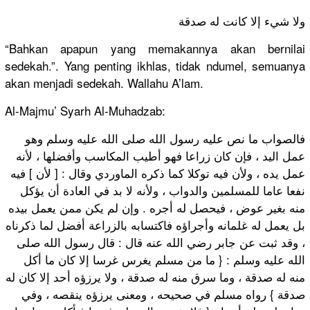
ولا شيء إلا كانت له صدقة
“Bahkan apapun yang memakannya akan bernilai
sedekah.”. Yang penting ikhlas, tidak ndumel, semuanya
akan menjadi sedekah. Wallahu A’lam.
Al-Majmu’ Syarh Al-Muhadzab:
فالصواب ما نص عليه رسول الله صلى الله عليه وسلم وهو
عمل اليد ، فإن كان زراعا فهو أطيب المكاسب وأفضلها ، لأنه
عمل يده ، ولأن فيه توكلا كما ذكره الماوردي وقال : [ لأن ] فيه
نفعا عاما للمسلمين والدواب ، ولأنه لا بد في العادة أن يؤكل
منه بغير عوض ، فيحصل له أجره . وإن لم يكن ممن يعمل بيده
بل يعمل له غلمانه وأجراؤه فاكتسابه بالزراعة أفضل لما ذكرناه
، وقد ثبت عن جابر رضي الله عنه قال : قال رسول الله صلى
الله عليه وسلم : { ما من مسلم يغرس غرسا إلا كان ما أكل
منه له صدقة ، وما سرق منه له صدقة ، ولا يرزؤه أحد إلا كان له
صدقة } رواه مسلم في صحيحه ، ومعنى يرزؤه ينقصه ، وفي