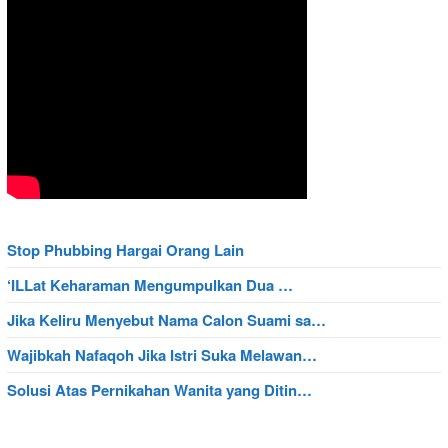
Stop Phubbing Hargai Orang Lain
‘ILLat Keharaman Mengumpulkan Dua …
Jika Keliru Menyebut Nama Calon Suami sa…
Wajibkah Nafaqoh Jika Istri Suka Melawan…
Solusi Atas Pernikahan Wanita yang Ditin…