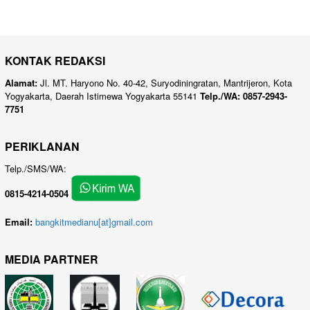
KONTAK REDAKSI
Alamat:
Jl. MT. Haryono No. 40-42, Suryodiningratan, Mantrijeron, Kota
Yogyakarta, Daerah Istimewa Yogyakarta 55141
Telp./WA: 0857-2943-
7751
PERIKLANAN
Telp./SMS/WA:
0815-4214-0504
Email:
bangkitmedianu[at]gmail.com
MEDIA PARTNER