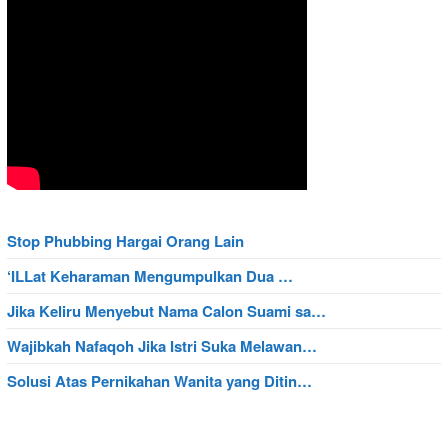
Stop Phubbing Hargai Orang Lain
‘ILLat Keharaman Mengumpulkan Dua …
Jika Keliru Menyebut Nama Calon Suami sa…
Wajibkah Nafaqoh Jika Istri Suka Melawan…
Solusi Atas Pernikahan Wanita yang Ditin…