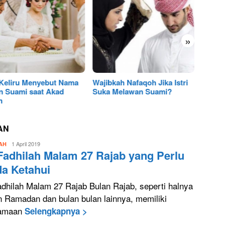
»
 Keliru Menyebut Nama
Wajibkah Nafaqoh Jika Istri
Solusi
n Suami saat Akad
Suka Melawan Suami?
Wanita
h
Pergi 
AN
Luthfi
1 April 2019
AH
 Fadhilah Malam 27 Rajab yang Perlu
BangkitMedia
a Ketahui
Fadhilah Malam 27 Rajab Bulan Rajab, seperti halnya
n Ramadan dan bulan bulan lainnya, memiliki
tamaan
Selengkapnya >