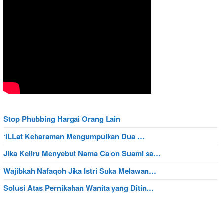
Stop Phubbing Hargai Orang Lain
‘ILLat Keharaman Mengumpulkan Dua …
Jika Keliru Menyebut Nama Calon Suami sa…
Wajibkah Nafaqoh Jika Istri Suka Melawan…
Solusi Atas Pernikahan Wanita yang Ditin…