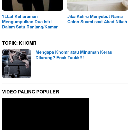
‘ILLat Keharaman
Jika Keliru Menyebut Nama
Mengumpulkan Dua Istri
Calon Suami saat Akad Nikah
Dalam Satu Ranjang/Kamar
TOPIK:
KHOMR
Mengapa Khomr atau Minuman Keras
Dilarang? Enak Taukk!!!
VIDEO PALING POPULER