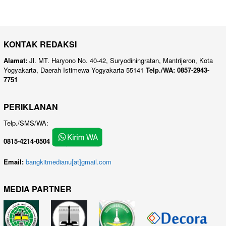
KONTAK REDAKSI
Alamat:
Jl. MT. Haryono No. 40-42, Suryodiningratan, Mantrijeron, Kota
Yogyakarta, Daerah Istimewa Yogyakarta 55141
Telp./WA: 0857-2943-
7751
PERIKLANAN
Telp./SMS/WA:
0815-4214-0504
Email:
bangkitmedianu[at]gmail.com
MEDIA PARTNER