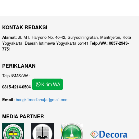
KONTAK REDAKSI
Alamat:
Jl. MT. Haryono No. 40-42, Suryodiningratan, Mantrijeron, Kota
Yogyakarta, Daerah Istimewa Yogyakarta 55141
Telp./WA: 0857-2943-
7751
PERIKLANAN
Telp./SMS/WA:
0815-4214-0504
Email:
bangkitmedianu[at]gmail.com
MEDIA PARTNER