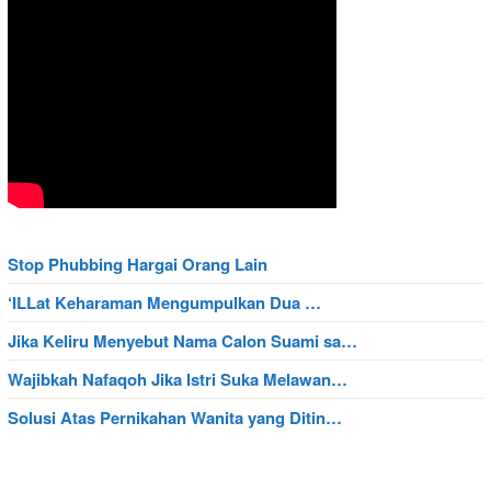
Stop Phubbing Hargai Orang Lain
‘ILLat Keharaman Mengumpulkan Dua …
Jika Keliru Menyebut Nama Calon Suami sa…
Wajibkah Nafaqoh Jika Istri Suka Melawan…
Solusi Atas Pernikahan Wanita yang Ditin…