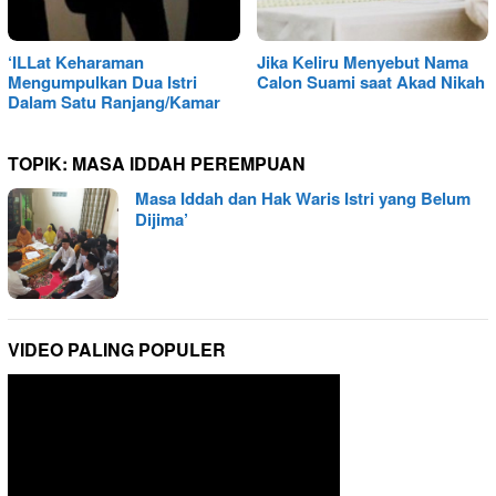
‘ILLat Keharaman
Jika Keliru Menyebut Nama
Mengumpulkan Dua Istri
Calon Suami saat Akad Nikah
Dalam Satu Ranjang/Kamar
TOPIK:
MASA IDDAH PEREMPUAN
Masa Iddah dan Hak Waris Istri yang Belum
Dijima’
VIDEO PALING POPULER