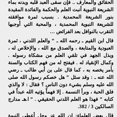
الحقائق والمعارف .. فإن سقى العبد قلبه وبدنه بماء
الشريعة النبوية أنبت العلم والحكمة والفائدة المقيدة
بنور الشريعة المحمدية . بسبب ثمرة موافقته
للشريعة النبوية المحمدية ، والمحبة التي أوجبها
التقرب بالنوافل بعد الفرائض …
قال ابن القيم ـ رحمه الله ـ ” والعلم اللدني ، ثمرة
العبودية والمتابعة ، والصدق مع الله ، والإخلاص له ،
وبذل الجهد في تلقي العلم من مشكاة رسوله .
وكمال الإنقياد له . فيفتح له من فهم الكتاب والسنة
بأمر يخصه به ، كما قال على بن أبي طالب ـ رضي
الله عنه ـ : وقد سئل ” هل خصكم رسول الله صلى
الله عليه وسلم بشيء دون الناس ؟ فقال : لا والذي
فلق الحبة ، وبرأ النسمة . إلا فهماً يؤتيه الله عبداً في
كتابه ” فهذا هو العلم اللدني الحقيقي . ” ا.هـ مدارج
السالكين 3 / 382.
قال بعض العلماء: إن الله عز وجل أعطى النبوة