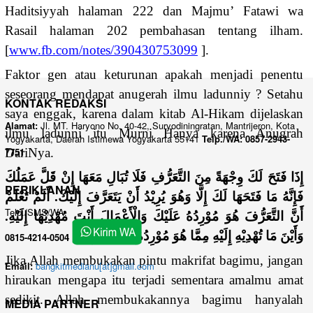
Haditsiyyah halaman 222 dan Majmu’ Fatawi wa
Rasail halaman 202 pembahasan tentang ilham.
[
www.fb.com/notes/390430753099
].
Faktor gen atau keturunan apakah menjadi penentu
seseorang mendapat anugerah ilmu ladunniy ? Setahu
KONTAK REDAKSI
saya enggak, karena dalam kitab Al-Hikam dijelaskan
Alamat:
Jl. MT. Haryono No. 40-42, Suryodiningratan, Mantrijeron, Kota
ilmu ladunni itu Murni Hanya karena Anugrah
Yogyakarta, Daerah Istimewa Yogyakarta 55141
Telp./WA: 0857-2943-
7751
DariNya.
إِذَا فَتَحَ لَكَ وِجْهَةً مِنَ التَّعَرُّفِ فَلَا تُبَالِ مَعَهَا إِنْ قَلَّ عَمَلُكَ
PERIKLANAN
فَإِنَّهُ مَا فَتَحَهَا لَكَ إِلَّا وَهُوَ يُرِيْدُ أَنْ يَتَعَرَّفَ إِلَيْكَ. أَلَمْ تَعْلَمْ
Telp./SMS/WA:
أَنَّ التَّعَرُّفَ هُوَ مُوْرِدُهُ عَلَيْكَ وَالْأَعْمَالَ أَنْتَ مُهْدِيْهَا إِلَيْهِ.
وَأَيْنَ مَا تُهْدِيْهِ إِلَيْهِ مِمَّا هُوَ مُوْرِدُهُ عَلَيْكَ.
0815-4214-0504
Jika Allah membukakan pintu makrifat bagimu, jangan
Email:
bangkitmedianu[at]gmail.com
hiraukan mengapa itu terjadi sementara amalmu amat
sedikit. Allah membukakannya bagimu hanyalah
MEDIA PARTNER