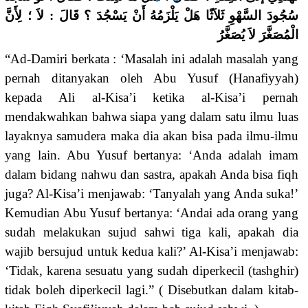
سُجُودَ السَّهْوِ ثَلاَثًا هَلْ يَلْزَمُهُ أَنْ يَسْجُدَ ؟ قَالَ : لاَ ؛ لِأَنَّ
الْمُصَغَّرَ لاَ يُصَغَّرُ
“Ad-Damiri berkata : ‘Masalah ini adalah masalah yang
pernah ditanyakan oleh Abu Yusuf (Hanafiyyah)
kepada Ali al-Kisa’i ketika al-Kisa’i pernah
mendakwahkan bahwa siapa yang dalam satu ilmu luas
layaknya samudera maka dia akan bisa pada ilmu-ilmu
yang lain. Abu Yusuf bertanya: ‘Anda adalah imam
dalam bidang nahwu dan sastra, apakah Anda bisa fiqh
juga? Al-Kisa’i menjawab: ‘Tanyalah yang Anda suka!’
Kemudian Abu Yusuf bertanya: ‘Andai ada orang yang
sudah melakukan sujud sahwi tiga kali, apakah dia
wajib bersujud untuk kedua kali?’ Al-Kisa’i menjawab:
‘Tidak, karena sesuatu yang sudah diperkecil (tashghir)
tidak boleh diperkecil lagi.” ( Disebutkan dalam kitab-