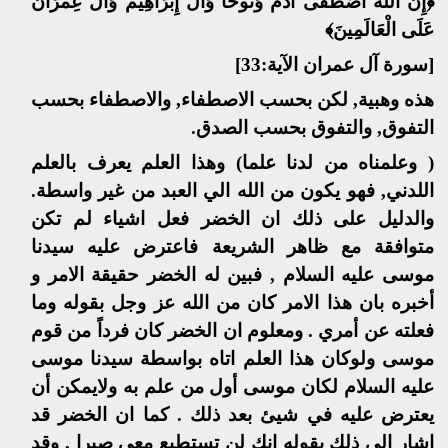
﴿إِنَّ اللَّهَ اصْطَفَى آَدَمَ وَنُوحاً وَآَلَ إِبْرَاهِيمَ وَآَلَ عِمْرَانَ
عَلَى الْعَالَمِينَ﴾
[سورة آل عمران الآية:33]
هذه وهبية, لكن بحسب الاصطفاء, والاصطفاء بحسب
التفوق, والتفوق بحسب الصدق.
( وعلمناه من لدنا علما) وهذا العلم يعرف بالعلم
اللدني, فهو يكون من الله الي العبد من غير واسطة.
والدليل على ذلك ان الخضر فعل اشياء لم تكن
متوافقة مع ظاهر الشريعة فاعترض عليه سيدنا
موسى عليه السلام , فبين له الخضر حقيقة الامر و
أخبره بان هذا الامر كان من الله عز وجل بقوله وما
فعلته عن أمري . ومعلوم ان الخضر كان فرداً من قوم
موسى ولوكان هذا العلم اتاه بواسطة سيدنا موسى
عليه السلام لكان موسى أول من علم به ولايمكن أن
يعترض عليه في شيئ بعد ذلك . كما ان الخضر قد
اشار الي ذلك بقوله انك لن تستطيع معي صبرا , وقد