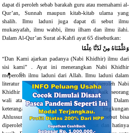
dapat di peroleh sebab barakah guru atau memahami al-
Qur’an, Sunnah maupun kitab-kitab ulama yang
shalih. Ilmu laduni juga dapat di sebut ilmu
mukasyafah, ilmu wahbi, ilmu ilham dan ilmu ilahi.
Dalam Al-Qur’an Surat al-Kahfi ayat 65 disebutkan:
وَعَلَّمْنَاهُ مِنْ لَدُنَّا عِلْمًا
“Dan Kami ajarkan padanya (Nabi Khidhir) ilmu dari
sisi kami” . Ayat ini menerangkan Nabi Khidhir
meperoleh ilmu laduni dari Allah. Ilmu laduni dalam
literatur kitab-kitab salaf tidak hanya di peroleh Nabi
Khidhir saja, bahkan selain para Nabi, baik seorang
wali atau shufi juga bisa memperolehnya. Dalam
keterangan kitab-kitab tafsir di lingkungan
Ahlussunnah wal Jama’ah, ilmu laduni tersebut bisa
diperoleh oleh seorang hamba yang taat dan hatinya