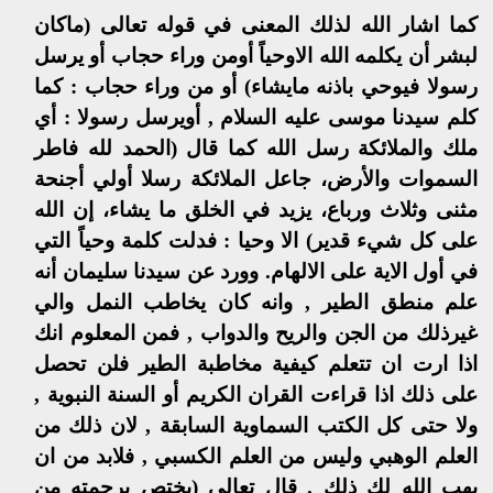
كما اشار الله لذلك المعنى في قوله تعالى (ماكان
لبشر أن يكلمه الله الاوحياً أومن وراء حجاب أو يرسل
رسولا فيوحي باذنه مايشاء) أو من وراء حجاب : كما
كلم سيدنا موسى عليه السلام , أويرسل رسولا : أي
ملك والملائكة رسل الله كما قال (الحمد لله فاطر
السموات والأرض، جاعل الملائكة رسلا أولي أجنحة
مثنى وثلاث ورباع، يزيد في الخلق ما يشاء، إن الله
على كل شيء قدير) الا وحيا : فدلت كلمة وحياً التي
في أول الاية على الالهام. وورد عن سيدنا سليمان أنه
علم منطق الطير , وانه كان يخاطب النمل والي
غيرذلك من الجن والريح والدواب , فمن المعلوم انك
اذا ارت ان تتعلم كيفية مخاطبة الطير فلن تحصل
على ذلك اذا قراءت القران الكريم أو السنة النبوية ,
ولا حتى كل الكتب السماوية السابقة , لان ذلك من
العلم الوهبي وليس من العلم الكسبي , فلابد من ان
يهب الله لك ذلك . قال تعالى (يختص برحمته من