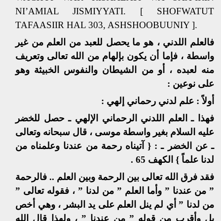
NI’AMIAL JISMIYYATI. [ SHOFWATUT
TAFAASIIR HAL 303, ASHSHOOBUUNIY ].
فالعلم اللدني ، هو ما يحصل للعبد من العلم من غير
واسطة ، فإما أن يكون بإلهام من الله تعالى وتعريف
منه لعبده ، أو من الشيطان والنفوس الخبيثة وهو
على نوعين :
أولاً : علم لدني رحماني إلهي :
فهذا ـ العلم اللدني الرحماني الإلهي ـ حصل للخضر
عليه السلام بغير واسطة موسى ، قال سبحانه وتعالى
ـ عن الخضر ـ : { آتيناه رحمة من عندنا وعلمناه من
لدنا علماً } الكهف 65 .
فقد فرق الله تعالى بين الرحمة وبين العلم .. فالرحمة
” من عندنا ” وأما العلم ” من لدنا ” ، فقوله تعالى ”
من لدنا ” أي لم ينل العلم على يد البشر ، وهي أخص
بل وأقرب من قوله ” من عندنا ” ، ولهذا قال الله