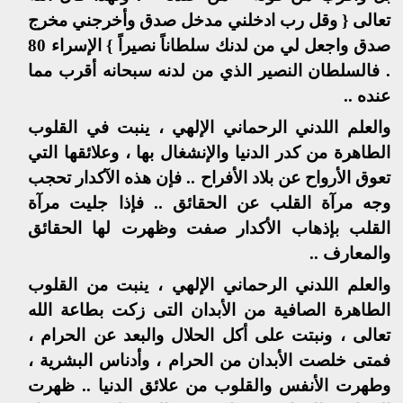
تعالى { وقل رب ادخلني مدخل صدق وأخرجني مخرج
صدق واجعل لي من لدنك سلطاناً نصيراً } الإسراء 80
. فالسلطان النصير الذي من لدنه سبحانه أقرب مما
عنده ..
والعلم اللدني الرحماني الإلهي ، ينبت في القلوب
الطاهرة من كدر الدنيا والإنشغال بها ، وعلائقها التي
تعوق الأرواح عن بلاد الأفراح .. فإن هذه الآكدار تحجب
وجه مرآة القلب عن الحقائق .. فإذا جليت مرآة
القلب بإذهاب الأكدار صفت وظهرت لها الحقائق
والمعارف ..
والعلم اللدني الرحماني الإلهي ، ينبت من القلوب
الطاهرة الصافية من الأبدان التى زكت بطاعة الله
تعالى ، ونبتت على أكل الحلال والبعد عن الحرام ،
فمتى خلصت الأبدان من الحرام ، وأدناس البشرية ،
وطهرت الأنفس والقلوب من علائق الدنيا .. ظهرت