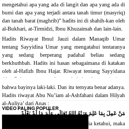
mengetahui apa yang ada di langit dan apa yang ada di
bumi dan apa yang terjadi antara tanah timur (masyriq)
dan tanah barat (maghrib)” hadits ini di shahih-kan oleh
al-Bukhari, at-Tirmidzi, Ibnu Khuzaimah dan lain-lain.
Hadits Riwayat Ibnul Jauzi dalam Manaqib Umar
tentang Sayyidina Umar yang mengatahui tentaranya
yang sedang berperang padahal beliau sedang
berkhuthbah. Hadits ini hasan sebagaimana di katakan
oleh al-Hafizh Ibnu Hajar. Riwayat tentang Sayyidana
Abu Bakar yang pernah menebak kandungan istrinya
bahwa bayinya laki-laki. Dan itu ternyata benar adanya.
Hadits riwayat Abu Nu’iam al-Ashfahani dalam Hilyah
al-Auliya’ dari Anas :
VIDEO PALING POPULER
مَنْ عَمِلَ بِمَا عَلِمَ وَرَثَهُ اللهُ تَعَالَى عِلْمَ مَا لَمْ يَعْلَمْ
“Siapa yang mengamalkan apa yang dia ketahui, maka