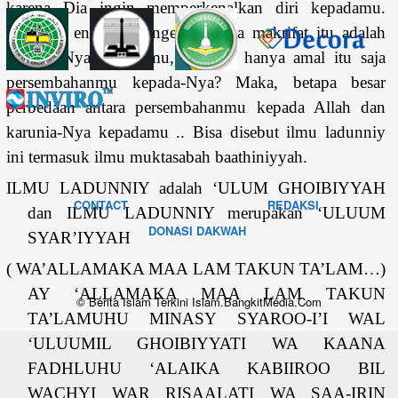
karena Dia ingin memperkenalkan diri kepadamu.
Tidaklah engkau mengerti bahwa makrifat itu adalah
karunia-Nya kepadamu, padahal hanya amal itu saja
persembahanmu kepada-Nya? Maka, betapa besar
perbedaan antara persembahanmu kepada Allah dan
karunia-Nya kepadamu .. Bisa disebut ilmu ladunniy
ini termasuk ilmu muktasabah baathiniyyah.
ILMU LADUNNIY adalah ‘ULUM GHOIBIYYAH
CONTACT
REDAKSI
dan ILMU LADUNNIY merupakan ‘ULUUM
DONASI DAKWAH
SYAR’IYYAH
( WA’ALLAMAKA MAA LAM TAKUN TA’LAM…)
AY ‘ALLAMAKA MAA LAM TAKUN
© Berita Islam Terkini Islam.BangkitMedia.Com
TA’LAMUHU MINASY SYAROO-I’I WAL
‘ULUUMIL GHOIBIYYATI WA KAANA
FADHLUHU ‘ALAIKA KABIIROO BIL
WACHYI WAR RISAALATI WA SAA-IRIN