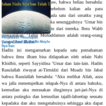
“Dari Nabi Muhammad Saw, bahwa beliau bersabda:
‘Di dalam umat-umat sebelum kalian ada para
muhaddatsun, maka jika ada satu dari umatku yang
termasuk di dalamnya, maka sesungguhnya ‘Umar bin
Khaththab adalah salah satu dari mereka. Ibnu Wahb
mengatakan: ‘Tafsir Muhaddatsun adalah orang-orang
Penjelasan Penutupan
Catatan Amal Di Malam Nisyfu
yang diberi ilham.”
Sya’ban
Hadits ini mengantarkan kepada satu pemahaman
bahwa ilmu ilham bisa didapatkan oleh selain Nabi
Khidhir, seperti Sayyidina ‘Umar dan lain-lain. Hadits
Rasulallah riwayat at-Tirmidzi dari Muadz bin Jabal
bahwa Rasulallah bersabda: “Aku melihat Allah, azza
wa jalla menempelkan telapak-Nya di antara bahuku,
kemudian aku merasakan dinginnya jari-jari-Nya di
antara putingku dan kemudian tajalli-lahsetiap sesuatu
kepadaku dan aku mengetahuinya sehingga aku dapat