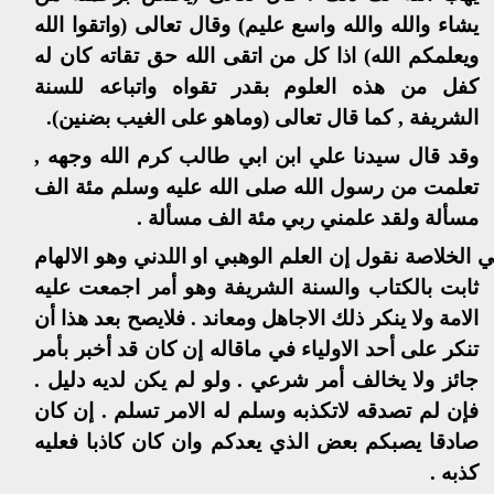
يشاء والله والله واسع عليم) وقال تعالى (واتقوا الله
ويعلمكم الله) اذا كل من اتقى الله حق تقاته كان له
كفل من هذه العلوم بقدر تقواه واتباعه للسنة
الشريفة , كما قال تعالى (وماهو على الغيب بضنين).
وقد قال سيدنا علي ابن ابي طالب كرم الله وجهه ,
تعلمت من رسول الله صلى الله عليه وسلم مئة الف
مسألة ولقد علمني ربي مئة الف مسألة .
 الخلاصة نقول إن العلم الوهبي او اللدني وهو الالهام
ثابت بالكتاب والسنة الشريفة وهو أمر اجمعت عليه
الامة ولا ينكر ذلك الاجاهل ومعاند . فلايصح بعد هذا أن
تنكر على أحد الاولياء في ماقاله إن كان قد أخبر بأمر
جائز ولا يخالف أمر شرعي . ولو لم يكن لديه دليل .
فإن لم تصدقه لاتكذبه وسلم له الامر تسلم . إن كان
صادقا يصبكم بعض الذي يعدكم وان كان كاذبا فعليه
كذبه .