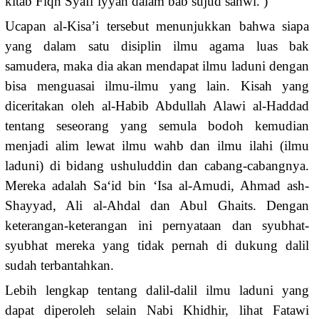
kitab Fiqh Syafi’iyyah dalam bab sujud sahwi. )
Ucapan al-Kisa’i tersebut menunjukkan bahwa siapa
yang dalam satu disiplin ilmu agama luas bak
samudera, maka dia akan mendapat ilmu laduni dengan
bisa menguasai ilmu-ilmu yang lain. Kisah yang
diceritakan oleh al-Habib Abdullah Alawi al-Haddad
tentang seseorang yang semula bodoh kemudian
menjadi alim lewat ilmu wahb dan ilmu ilahi (ilmu
laduni) di bidang ushuluddin dan cabang-cabangnya.
Mereka adalah Sa‘id bin ‘Isa al-Amudi, Ahmad ash-
Shayyad, Ali al-Ahdal dan Abul Ghaits. Dengan
keterangan-keterangan ini pernyataan dan syubhat-
syubhat mereka yang tidak pernah di dukung dalil
sudah terbantahkan.
Lebih lengkap tentang dalil-dalil ilmu laduni yang
dapat diperoleh selain Nabi Khidhir, lihat Fatawi