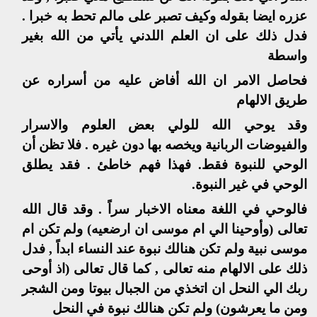
عزره ايضا بقوله وكيف تصبر على مالم تحط به خبرا .
فدل ذلك على ان العلم اللدني يأتي من الله بغير
واسطة
فحاصل الامر ان الله أفاض عليه من أسراره عن
طريق الالهام
وقد يوحي الله للولي بعض العلوم والاسرار
والفيوضات الربانية ويخصه بها دون غيره . فلا تظن أن
الوحي للنبوة فقط. فهذا فهم خاطئ . فقد يطلق
الوحي في غير النبوة.
فالوحي في اللغة معناه الاخبار سراً . وقد قال الله
تعالى (وأوحينا الي ام موسى ان ارضعيه) ولم تكن ام
موسى نبية ولم تكن هنالك نبوة عند النساء ابداً , فدل
ذلك على الالهام منه تعالى , كما قال تعالى (اذ أوحى
ربك الي النحل ان اتخذي من الجبال بيوتا ومن الشجر
ومن ما يعرشون) ولم تكن هنالك نبوة في النحل