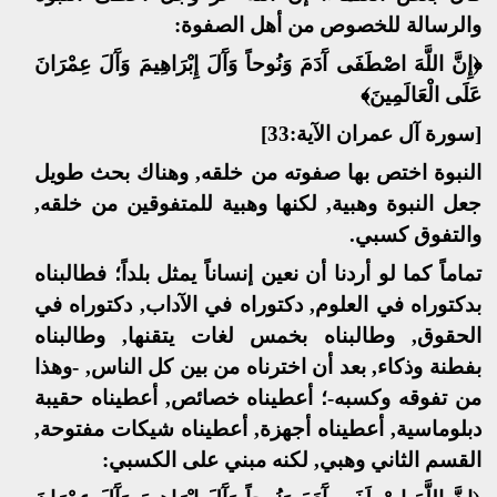
والرسالة للخصوص من أهل الصفوة:
﴿إِنَّ اللَّهَ اصْطَفَى آَدَمَ وَنُوحاً وَآَلَ إِبْرَاهِيمَ وَآَلَ عِمْرَانَ
عَلَى الْعَالَمِينَ﴾
[سورة آل عمران الآية:33]
النبوة اختص بها صفوته من خلقه, وهناك بحث طويل
جعل النبوة وهبية, لكنها وهبية للمتفوقين من خلقه,
والتفوق كسبي.
تماماً كما لو أردنا أن نعين إنساناً يمثل بلداً؛ فطالبناه
بدكتوراه في العلوم, دكتوراه في الآداب, دكتوراه في
الحقوق, وطالبناه بخمس لغات يتقنها, وطالبناه
بفطنة وذكاء, بعد أن اخترناه من بين كل الناس, -وهذا
من تفوقه وكسبه-؛ أعطيناه خصائص, أعطيناه حقيبة
دبلوماسية, أعطيناه أجهزة, أعطيناه شيكات مفتوحة,
القسم الثاني وهبي, لكنه مبني على الكسبي: