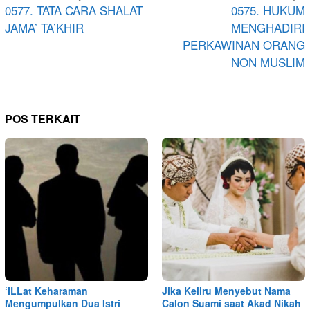
pos
0577. TATA CARA SHALAT
0575. HUKUM
JAMA’ TA’KHIR
MENGHADIRI
PERKAWINAN ORANG
NON MUSLIM
POS TERKAIT
‘ILLat Keharaman
Jika Keliru Menyebut Nama
Mengumpulkan Dua Istri
Calon Suami saat Akad Nikah