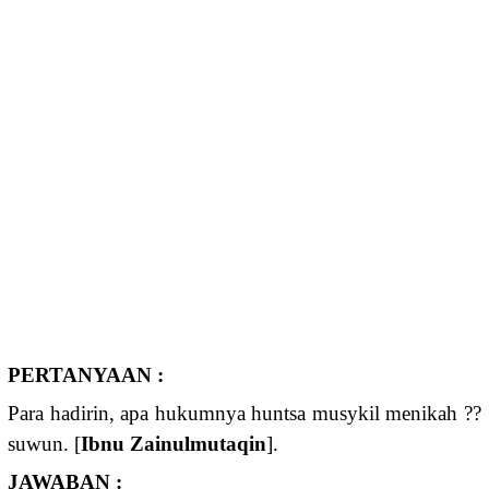
PERTANYAAN :
Para hadirin, apa hukumnya huntsa musykil menikah ??
suwun. [
Ibnu Zainulmutaqin
].
JAWABAN :