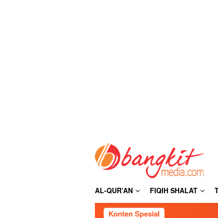
Loncat
ke
konten
AL-QUR’AN
FIQIH SHALAT
Konten Spesial