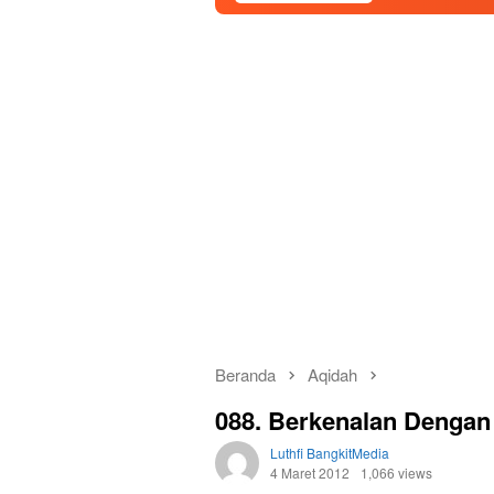
Beranda
Aqidah
088. Berkenalan Denga
Luthfi BangkitMedia
4 Maret 2012
1,066 views