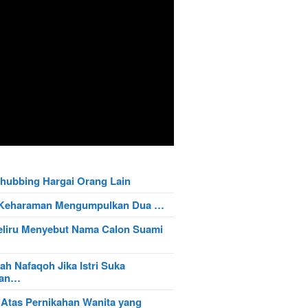
hubbing Hargai Orang Lain
t Keharaman Mengumpulkan Dua …
eliru Menyebut Nama Calon Suami
ah Nafaqoh Jika Istri Suka
wan…
 Atas Pernikahan Wanita yang