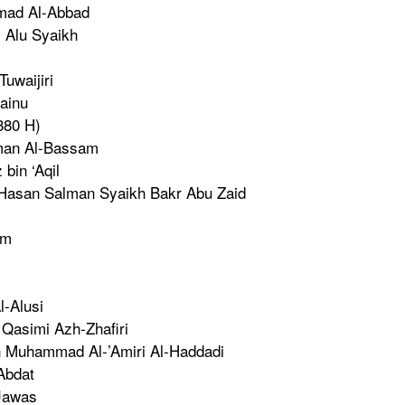
mad Al-Abbad
 Alu Syaikh
Tuwaiji
ri
ainu
380 H)
ma
n Al-Bassam
z
bin ‘Aqil
Hasan Salman Syaikh Bakr Abu Zaid
m
Al-Alusi
- Qasimi Azh-Zhafir
i
in Muhammad Al-’Amiri Al-Haddadi
Abdat
 Jawas