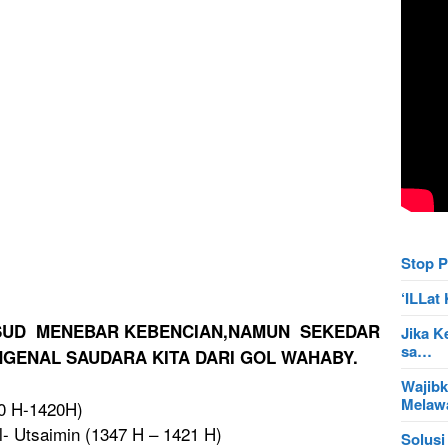
Stop P
‘ILLa
SUD
MENEBAR KEBENCIAN,
NAMUN SEKEDAR
Jika K
sa…
GENAL SAUDARA KITA DARI GOL WAHABY.
Wajibk
Mela
30 H-1420H)
- Utsaimin (1347 H – 1421 H)
Solusi