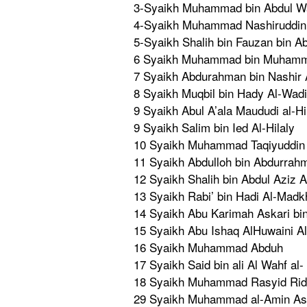
3-Syaikh Muhammad bin Abdul W
4-Syaikh Muhammad Nashiruddi
n
5-Syaikh Shalih bin Fauzan bin Ab
6 Syaikh Muhammad bin Muhamm
7 Syaikh Abdurahman
bin Nashir 
8 Syaikh Muqbil bin Hady Al-Wadi’
9 Syaikh Abul A’ala Maududi al-Hi
9 Syaikh Salim bin Ied Al-Hilaly
10 Syaikh Muhammad Taqiyuddin
11 Syaikh Abdulloh bin Abdurrah
12 Syaikh Shalih bin Abdul Aziz A
13 Syaikh Rabi’ bin Hadi Al-Madk
14 Syaikh Abu Karimah Askari bin
15 Syaikh Abu Ishaq AlHuwaini Al
16 Syaikh Muhammad Abduh
17 Syaikh Said bin ali Al Wahf al
18 Syaikh Muhammad Rasyid Ri
29 Syaikh Muhammad al-Amin Asy