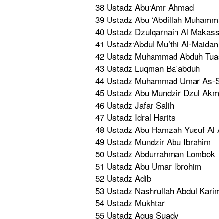
38 Ustadz Abu‘Amr Ahmad
39 Ustadz Abu ‘Abdillah Muhamm
40 Ustadz Dzulqarnai
n Al Makass
41 Ustadz‘Abd
ul Mu’thi Al-Maidan
42 Ustadz Muhammad Abduh Tuas
43 Ustadz Luqman Ba’abduh
44 Ustadz Muhammad Umar As-
45 Ustadz Abu Mundzir Dzul Akm
46 Ustadz Jafar Salih
47 Ustadz Idral Harits
48 Ustadz Abu Hamzah Yusuf Al 
49 Ustadz Mundzir Abu Ibrahim
50 Ustadz Abdurrahma
n Lombok
51 Ustadz Abu Umar Ibrohim
52 Ustadz Adib
53 Ustadz Nashrullah
Abdul Karim
54 Ustadz Mukhtar
55 Ustadz Agus Suady