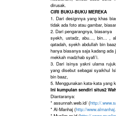
dirusak.
CIRI BUKU-BUKU MEREKA
1. Dari designnya yang khas bi
tidak ada foto atau gambar, biasa
2. Dari pengarangn
ya, biasanya
syekh, ustadz, abu…, bin… , a
qatadah, syekh abdullah bin baaz,
hanya biasanya saja kadang ada ju
mekkah madzhab syafi’i.
3. Dari isinya yakni ulama ruju
yang disebut sebagai syaikhul Is
bin baaz,
5. Menggunaka
n kata-kata yang kh
Ini kumpulan sendiri situs2 Wah
Diantarany
a:
* assunnah.w
eb.id/ (
http://
.www.sa
* Al-Manhaj (
http://
www.almanha
j
* Muslim.or.
id (
http://
.www.musli