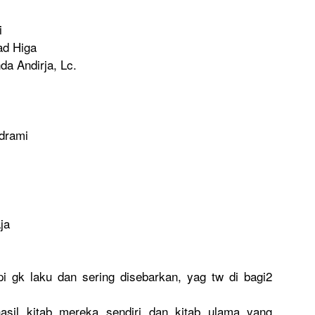
i
ad Higa
da Andirja, Lc.
adrami
ja
i gk laku dan sering disebarkan
, yag tw di bagi2
asil kitab mereka sendiri dan kitab ulama yang