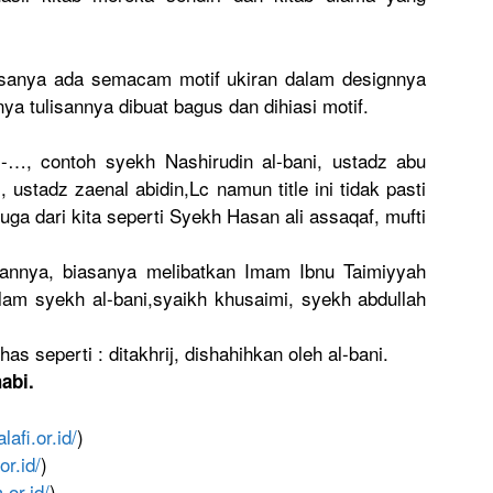
asanya ada semacam motif ukiran dalam designnya
nya tulisannya
dibuat bagus dan dihiasi motif.
l-…, contoh syekh Nashirudin
al-bani, ustadz abu
 ustadz zaenal abidin,Lc namun title ini tidak pasti
ga dari kita seperti Syekh Hasan ali assaqaf, mufti
kannya
, biasanya melibatkan
Imam Ibnu Taimiyyah
lam syekh al-bani,sy
aikh khusaimi, syekh abdullah
as seperti : ditakhrij,
dishahihka
n oleh al-bani.
abi.
lafi
.or.id/
)
.or.id/
)
m
.or.id/
)