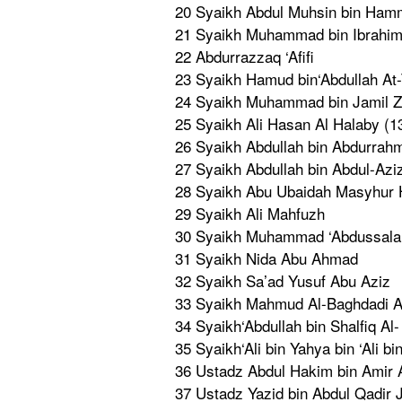
20 Syaikh Abdul Muhsin bin Ham
21 Syaikh Muhammad bin Ibrahim
22 Abdurrazza
q ‘Afifi
23 Syaikh Hamud bin‘Abdull
ah At-
24 Syaikh Muhammad bin Jamil Z
25 Syaikh Ali Hasan Al Halaby (1
26 Syaikh Abdullah bin Abdurrah
27 Syaikh Abdullah bin Abdul-Azi
28 Syaikh Abu Ubaidah Masyhur 
29 Syaikh Ali Mahfuzh
30 Syaikh Muhammad ‘Abdussala
31 Syaikh Nida Abu Ahmad
32 Syaikh Sa’ad Yusuf Abu Aziz
33 Syaikh Mahmud Al-Baghdad
i 
34 Syaikh‘Abd
ullah bin Shalfiq Al
35 Syaikh‘Ali
bin Yahya bin ‘Ali b
36 Ustadz Abdul Hakim bin Amir 
37 Ustadz Yazid bin Abdul Qadir