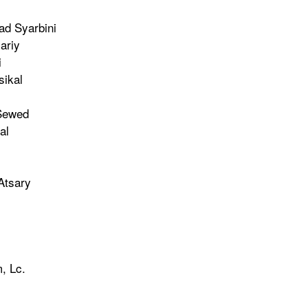
ad Syarbini
ariy
i
ikal
Sewed
al
Atsary
, Lc.