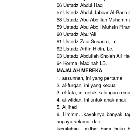
56 Ustadz Abdul Haq
57 Ustadz Abdul Jabbar Al-Bantul
58 Ustadz Abu Abdillah Muhamm
59 Ustadz Abu Abdil Muhsin Firan
60 Ustadz Abu ‘Ali
61 Ustadz Zaid Susanto, Lc.
62 Ustadz Arifin Ridin, Lc.
63 Ustadz Abdullah Sholeh Ali H
64 Korma Madinah LB.
MAJALAH MEREKA
1. assunnah, ini yang pertama
2. al-furqan,
ini yang kedua
3, el-fata, ini untuk kalangan rema
4, al-wildan,
ini untuk anak-anak
5. Aljihad
6. Hmmm…kay
aknya banyak tap
supaya selamat dari
kesalahan.
, akibat baca buku h