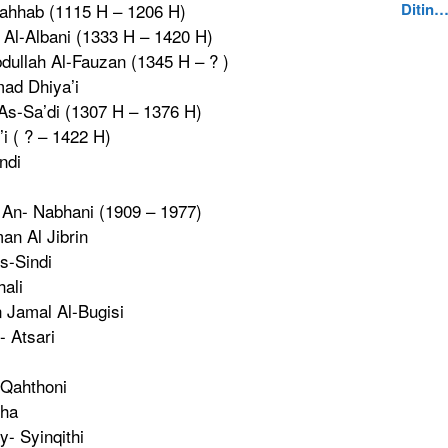
Ditin
ahhab (1115 H – 1206 H)
 Al-Albani (1333 H – 1420 H)
dullah Al-Fauzan (1345 H – ? )
ad Dhiya’i
As-Sa’di (1307 H – 1376 H)
i ( ? – 1422 H)
ndi
An- Nabhani (1909 – 1977)
ma
n Al Jibrin
s-Sindi
hal
i
 Jamal Al-Bugisi
- Atsari
- Qahthoni
dha
- Syinqithi