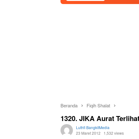
Beranda
Fiqih Shalat
1320. JIKA Aurat Terlih
Luthfi BangkitMedia
23 Maret 2012
1,532 views