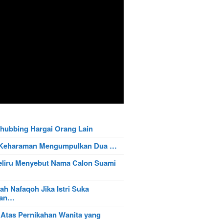
hubbing Hargai Orang Lain
t Keharaman Mengumpulkan Dua …
eliru Menyebut Nama Calon Suami
ah Nafaqoh Jika Istri Suka
wan…
 Atas Pernikahan Wanita yang