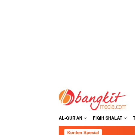
Loncat
ke
konten
AL-QUR’AN
FIQIH SHALAT
Konten Spesial