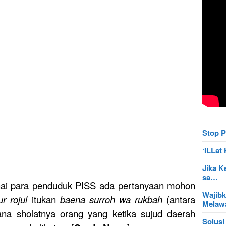
Stop P
‘ILLa
Jika K
sa…
ai para penduduk PISS ada pertanyaan mohon
Wajibk
r rojul
itukan
baena surroh wa rukbah
(antara
Mela
ana sholatnya orang yang ketika sujud daerah
Solusi