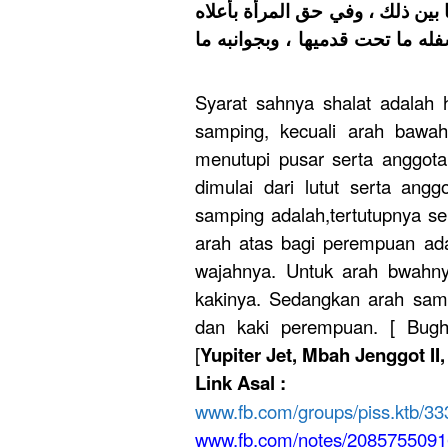
ا بين ذلك ، وفي حق المرأة بأعلاه
له ما تحت قدميها ، وبجوانبه ما
Syarat sahnya shalat adalah 
samping, kecuali arah bawah.
menutupi pusar serta anggota
dimulai dari lutut serta ang
samping adalah,tertutupnya s
arah atas bagi perempuan ada
wajahnya. Untuk arah bwahnya
kakinya. Sedangkan arah samp
dan kaki perempuan. [ Bughy
[
Yupiter Jet, Mbah Jenggot II
Link Asal :
www.fb.com/groups/piss.ktb/3
www.fb.com/notes/2085755091