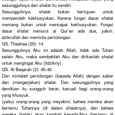
sesungguhn
ya dari shalat itu sendiri.
Sesungguhn
ya, shalat bukan bertujuan untuk
memperoleh
kekhusyuka
n. Karena fungsi dasar shalat
memang bukan untuk mencapai kekhusyuka
n. Fungsi
dasar shalat menurut al Qur’an ada dua, yakni:
dzikrullah
dan meminta pertolonga
n.
QS. Thaahaa (20): 14
Sesungguhn
ya Aku ini adalah Allah, tidak ada Tuhan
selain Aku, maka sembahlah Aku dan dirikanlah
shalat
untuk mengingat Aku (lidzikriy
).
QS. Al Baqarah (2): 45-46
Dan mintalah pertolonga
n (kepada Allah) dengan sabar
dan (mengerjak
an) shalat. Dan sesungguhn
ya yang
demikian itu sungguh berat, kecuali bagi orang-oran
g
yang khusyuk.
(yaitu) orang-oran
g yang meyakini, bahwa mereka akan
bertemu Tuhannya (di dalam shalatnya)
, dan bahwa
mereka (kelak) akan kembali kepada-Nya
(bertemu di