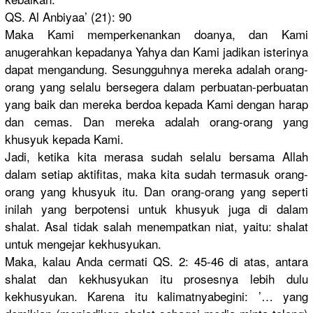
QS. Al Anbiyaa’ (21): 90
Maka Kami memperkena
nkan doanya, dan Kami
anugerahka
n kepadanya Yahya dan Kami jadikan isterinya
dapat mengandung
. Sesungguhn
ya mereka adalah orang-
oran
g yang selalu bersegera dalam perbuatan-
perbuatan
yang baik dan mereka berdoa kepada Kami dengan harap
dan cemas. Dan mereka adalah orang-oran
g yang
khusyuk kepada Kami.
Jadi, ketika kita merasa sudah selalu bersama Allah
dalam setiap aktifitas,
maka kita sudah termasuk orang-
oran
g yang khusyuk itu. Dan orang-oran
g yang seperti
inilah yang berpotensi
untuk khusyuk juga di dalam
shalat. Asal tidak salah menempatka
n niat, yaitu: shalat
untuk mengejar kekhusyuka
n.
Maka, kalau Anda cermati QS. 2: 45-46 di atas, antara
shalat dan kekhusyuka
n itu prosesnya lebih dulu
kekhusyuka
n. Karena itu kalimatnya
begini: ’… yang