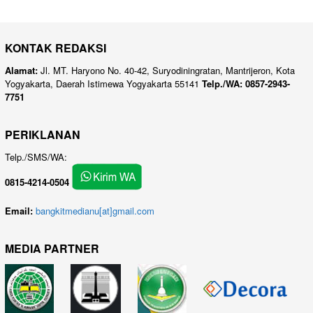
KONTAK REDAKSI
Alamat:
Jl. MT. Haryono No. 40-42, Suryodiningratan, Mantrijeron, Kota
Yogyakarta, Daerah Istimewa Yogyakarta 55141
Telp./WA: 0857-2943-
7751
PERIKLANAN
Telp./SMS/WA:
0815-4214-0504
Email:
bangkitmedianu[at]gmail.com
MEDIA PARTNER