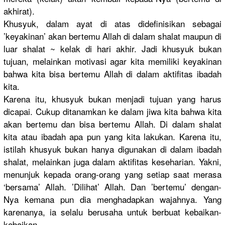
akhirat).
Khusyuk, dalam ayat di atas didefinisi
kan sebagai
’keyakinan
’ akan bertemu Allah di dalam shalat maupun di
luar shalat ~ kelak di hari akhir. Jadi khusyuk bukan
tujuan, melainkan motivasi agar kita memiliki keyakinan
bahwa kita bisa bertemu Allah di dalam aktifitas ibadah
kita.
Karena itu, khusyuk bukan menjadi tujuan yang harus
dicapai. Cukup ditanamkan
ke dalam jiwa kita bahwa kita
akan bertemu dan bisa bertemu Allah. Di dalam shalat
kita atau ibadah apa pun yang kita lakukan. Karena itu,
istilah khusyuk bukan hanya digunakan di dalam ibadah
shalat, melainkan juga dalam aktifitas keseharian
. Yakni,
menunjuk kepada orang-oran
g yang setiap saat merasa
‘bersama’ Allah. ’Dilihat’ Allah. Dan ’bertemu’ dengan-
Nya
kemana pun dia menghadapk
an wajahnya. Yang
karenanya,
ia selalu berusaha untuk berbuat kebaikan-
k
ebaikan.