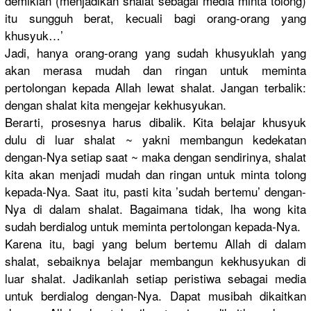
demikian (menjadika
n shalat sebagai media minta tolong)
itu sungguh berat, kecuali bagi orang-oran
g yang
khusyuk…
’
Jadi, hanya orang-oran
g yang sudah khusyuklah
yang
akan merasa mudah dan ringan untuk meminta
pertolonga
n kepada Allah lewat shalat. Jangan terbalik:
dengan shalat kita mengejar kekhusyuka
n.
Berarti, prosesnya harus dibalik. Kita belajar khusyuk
dulu di luar shalat ~ yakni membangun kedekatan
dengan-Nya
setiap saat ~ maka dengan sendirinya
, shalat
kita akan menjadi mudah dan ringan untuk minta tolong
kepada-Nya
. Saat itu, pasti kita ’sudah bertemu’ dengan-
Nya
di dalam shalat. Bagaimana tidak, lha wong kita
sudah berdialog untuk meminta pertolonga
n kepada-Nya
.
Karena itu, bagi yang belum bertemu Allah di dalam
shalat, sebaiknya belajar membangun kekhusyuka
n di
luar shalat. Jadikanlah
setiap peristiwa sebagai media
untuk berdialog dengan-Nya
. Dapat musibah dikaitkan