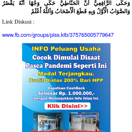
وَحَكَى الرَّافِعِيُّ أَنَّ الْحَنَّاطِيَّ حَكَى وَجْهًا أَنَّهُ يَقْصُرُ
وَالصَّوَابُ الْأَوَّلُ وَبِهِ قَطَعَ الْأَصْحَابُ وَاَللَّهُ أَعْلَمُ
Link Diskusi :
www.fb.com/groups/piss.ktb/375765005779647