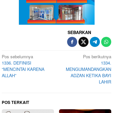
SEBARKAN
Navigasi
Pos sebelumnya
Pos berikutnya
pos
1336. DEFINISI
1334.
“MENCINTAI KARENA
MENGUMANDANGKAN
ALLAH”
ADZAN KETIKA BAYI
LAHIR
POS TERKAIT