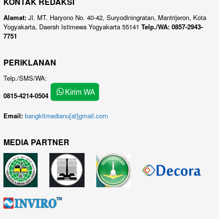
KONTAK REDAKSI
Alamat:
Jl. MT. Haryono No. 40-42, Suryodiningratan, Mantrijeron, Kota
Yogyakarta, Daerah Istimewa Yogyakarta 55141
Telp./WA: 0857-2943-
7751
PERIKLANAN
Telp./SMS/WA:
0815-4214-0504
Email:
bangkitmedianu[at]gmail.com
MEDIA PARTNER