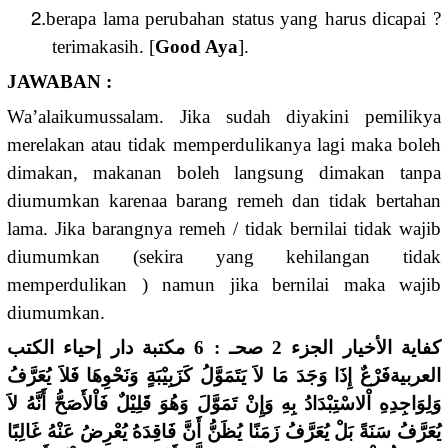
2.
berapa lama perubahan status yang harus dicapai ?
terimakasih. [
Good Aya
].
JAWABAN :
Wa’alaikumussalam. Jika sudah diyakini pemilikya
merelakan atau tidak memperdulikanya lagi maka boleh
dimakan, makanan boleh langsung dimakan tanpa
diumumkan karenaa barang remeh dan tidak bertahan
lama. Jika barangnya remeh / tidak bernilai tidak wajib
diumumkan (sekira yang kehilangan tidak
memperdulikan ) namun jika bernilai maka wajib
diumumkan.
كفاية الأخيار الجزء 2 صحـ : 6 مكتبة دار إحياء الكتب
العربيةفَرْعٌ إِذَا وَجَدَ مَا لاَ يَتَمَوَّلُ كَزَبِيْبَةٍ وَنَحْوِهَا فَلاَ يُعَرَّفُ
وَلِوَاجِدِهِ اْلاسْتِبْدَادُ بِهِ وَإِنْ تَمَوَّلَ وَهُوَ قَلِيْلٌ فَاْلأَصَحُّ أَنَّهُ لاَ
يُعَرَّفُ سَنَةً بَلْ يُعَرَّفُ زَمَنًا يُظَنُّ أَنَّ فَاقِدَهُ يُعْرِضُ عَنْهُ غَالِبًا