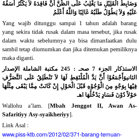
وَضَابِطُ الْقَلِيْلِ مَا يَغْلِبُ عَلَى الظَّنَّ أَنَّ فَاقِدَهُ لاَ يَكْثُرُ أَسَفُهُ
عَلَيْهِ وَلاَ يَطُوْلُ طَلَبُهُ غَالِبًا وَاللَّهُ أَعْلَمُ
Yang wajib ditunggu sampai 1 tahun adalah barang
yang sekira tidak rusak dalam masa tersebut, jika rusak
dalam waktu sebelumnya ya bisa dimanfaatkan dulu
sambil tetap diumumkan dan jika ditemukan pemiliknya
maka diganti.
الاستذكار الجزء 7 صحـ : 245 مكتبة الشاملة الإصدار
الثانيوَأَجْمَعُوْا أَنَّ يَدَّ الْمُلْتَقِطِ لَهَا لاَ تَنْطَلِقُ عَلَى التَّصَرُّفِ
فِيْهَا بِوَجْهٍ مِنَ الْوُجُوْهِ قَبْلَ الْحَوْلِ إِنْ كَانَتْ مِمَّا يَبْقَى مِثْلُهَا
حَوْلاً دُوْنَ فَسَادٍ يَدْخُلُهَا اهـ
Wallohu a’lam. [
Mbah Jenggot II, Awan As-
Safaritiyy Asy-syaikheriyy
].
Link Asal :
www.piss-ktb.com/2012/02/371-barang-temuan-