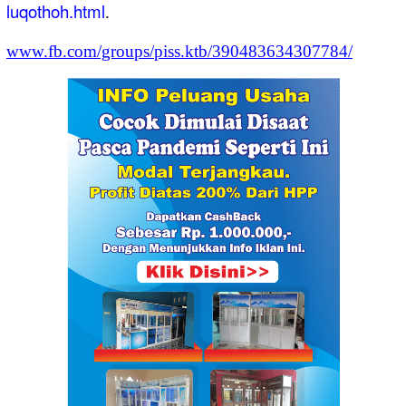
luqothoh.html
.
www.fb.com/groups/piss.ktb/390483634307784/