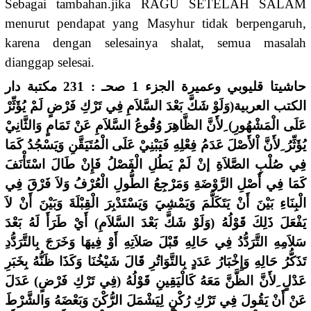
Sebagai tambahan.jika RAGU SETELAH SALAM
menurut pendapat yang Masyhur tidak berpengaruh,
karena dengan selesainya shalat, semua masalah
dianggap selesai.
حاشيتا قليوبي وعميرة الجزء 1 صحـ : 231 مكتبة دار
الكتب العربية(وَلَوْ شَكَّ بَعْدَ السَّلاَمِ فِي تَرْكِ فَرْضٍ لَمْ يُؤَثِّرْ
عَلَى الْمَشْهُورِ) ِلأَنَّ الظَّاهِرَ وُقُوعُ السَّلاَمِ عَنْ تَمَامٍ وَالثَّانِيْ
يُؤَثِّرُ ِلأَنَّ اْلأَصْلَ عَدَمُ فِعْلِهِ فَيَبْنِيْ عَلَى الْمُتَيَقَّنِ وَيَسْجُدُ كَمَا
فِي صُلْبِ الصَّلاَةِ إنْ لَمْ يَطُلِ الْفَصْلُ فَإِنْ طَالَ اسْتَأْنَفَ
كَمَا فِي أَصْلِ الرَّوْضَةِ وَمَرْجِعُ الطُّولِ الْعُرْفُ وَلاَ فَرْقَ فِي
الْبِنَاءِ بَيْنَ أَنْ يَتَكَلَّمَ وَيَمْشِيَ وَيَسْتَدْبِرَ الْقِبْلَةَ وَبَيْنَ أَنْ لاَ
يَفْعَلَ ذَلِكَ قَوْلُهُ (وَلَوْ شَكَّ بَعْدَ السَّلاَمِ) أَيْ طَرَأَ لَهُ بَعْدَ
سَلاَمِهِ التَّرَدُّدُ فِي حَالِهِ قَبْلَ صَلاَتِهِ أَوْ فِيهَا وَخَرَجَ بِالتَّرَدُّدِ
تَذَكُّرُ حَالِهِ وَإِخْبَارُ عَدَدٍ بِالتَّوَاتُرِ قَالَ شَيْخُنَا وَكَذَا ظَنُّهُ بِخَبَرِ
عَدْلٍ ِلأَنَّ الظَّنَّ مَعَهُ كَالْيَقِينِ قَوْلُهُ (فِي تَرْكِ فَرْضٍ) عَدَلَ
عَنْ أَنْ يَقُولَ فِي تَرْكِ رُكْنٍ لِيَشْمَلَ الرُّكْنَ وَبَعْضَهُ وَالشَّرْطَ