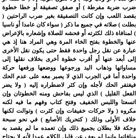
ضرب ضربة مفرطة ) أو صفق تصفيقة أو خطا خطوة
بقصد اللعب وإن كانت التصفيقة بغير ضرب الراحتين (
بطلت ) صلاته في جميع ما ذكر ( سواء كان عامدا أو ناسيا
) لمنافاة ذلك لكثرته أو فحشه للصلاة وإشعاره بالإعراض
عنها والخطوة بفتح الخاء المرة وهي المراد هنا إذ هي
عبارة عن نقل رجل واحدة فقط حتى يكون نقل الأخرى
إلى أبعد عنها أو أقرب خطوة أخرى بخلاف نقلها إلى
مساواتها وذهاب اليد ورجوعها ووضعها ورفعها حركة
واحدة أما في الجرب الذي لا يصبر معه على عدم الحك
فيغتفر الحك لأجله وإن كثر لاضطراره إليه ( ولا يضر
الفعل القليل ) الذي ليس بفاحش ومنه الخطوتان وإن
اتسعتا واللبس الخفيف وفتح كتاب وفهم ما فيه لكنه
مكروه ( ولا حركات خفيفات وإن كثرت ) وتوالت لكنها
خلاف الأولى وذلك ( كتحريك الأصابع ) في نحو سبحة
وحكة فلا بطلان بجميع ذلك وإن تعمده ما لم يقصد به
منافاتها وإنما لم يعف عن قليل الكلام عمدا لأنه لا يحتاج