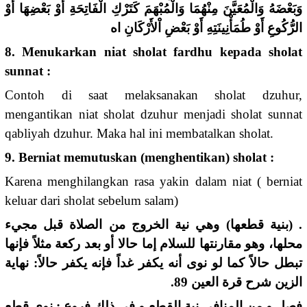
وَبَعْضَهُ وَالْمُعَيَّنَ مِنْهُمَا وَالْمُبْهَمَ كَتَرْكِ الْفَاتِحَةِ أَوْ بَعْضِهَا أَوْ
الرُّكُوعِ أَوْ طُمَأْنِينَتِهِ أَوْ بَعْضِ اْلأَرْكَانِ اه
8. Menukarkan niat sholat fardhu kepada sholat
sunnat :
Contoh di saat melaksanakan sholat dzuhur,
mengantikan niat sholat dzuhur menjadi sholat sunnat
qabliyah dzuhur. Maka hal ini membatalkan sholat.
9. Berniat memutuskan (menghentikan) sholat :
Karena menghilangkan rasa yakin dalam niat ( berniat
keluar dari sholat sebelum salam)
. (بنية قطعها) وهي نية الخروج من الصلاة قبل مجيء
محلها، وهو مقارنتها للسلام إما حالا أو بعد ركعة مثلاً فإنها
تبطل حالاً كما لو نوى أنه يكفر غداً فإنه يكفر حالاً: نهاية
الزين شرح قرة العين 89.
فصل و من المنافي نية القطع و في ذلك فروع : نوى قطع