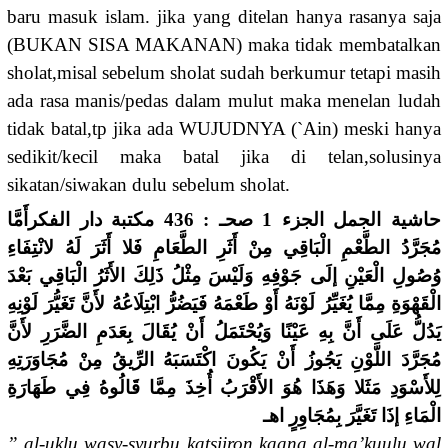
baru masuk islam. jika yang ditelan hanya rasanya saja
(BUKAN SISA MAKANAN) maka tidak membatalkan
sholat,misal sebelum sholat sudah berkumur tetapi masih
ada rasa manis/pedas dalam mulut maka menelan ludah
tidak batal,tp jika ada WUJUDNYA (`Ain) meski hanya
sedikit/kecil maka batal jika di telan,solusinya
sikatan/siwakan dulu sebelum sholat.
حاشية الجمل الجزء 1 صحـ : 436 مكتبة دار الفكرأَمَّا
مُجَرَّدُ الطَّعْمِ الْبَاقِي مِنْ أَثَرِ الطَّعَامِ فَلا أَثَرَ لَهُ لانْتِفَاءِ
وُصُولِ الْعَيْنِ إلَى جَوْفِهِ وَلَيْسَ مِثْلُ ذَلِكَ الأَثَرُ الْبَاقِي بَعْدَ
الْقَهْوَةِ مِمَّا يُغَيِّرُ لَوْنَهُ أَوْ طَعْمَهُ فَيَضُرُّ ابْتِلَاعُهُ لأَنَّ تَغَيُّرَ لَوْنِهِ
يَدُلُّ عَلَى أَنَّ بِهِ عَيْنًا وَيُحْتَمَلُ أَنْ يُقَالَ بِعَدَمِ الضَّرَرِ لأَنَّ
مُجَرَّدَ اللَّوْنِ يَجُوزُ أَنْ يَكُونَ اكْتَسَبَهُ الرِّيقُ مِنْ مُجَاوَرَتِهِ
لِلأَسْوَدِ مَثَلا وَهَذَا هُوَ الأَقْرَبُ أُخِذَ مِمَّا قَالُوهُ فِي طَهَارَةِ
الْمَاءِ إذَا تَغَيَّرَ بِمُجَاوِرٍ اهـ
” al-uklu wasy-syurbu katsiiron kaana al-ma’kuulu wal