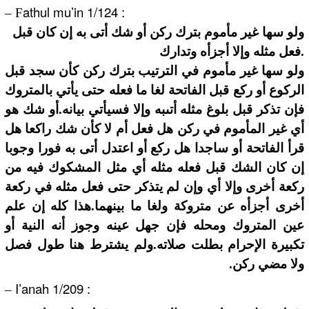
athul mu’in 1/124 :
– F
ولو سها غير مأموم بترك ركن أو شك أتى به إن كان قبل
فعل مثله وإلا أجزأه وتدارك.
ولو سها غير مأموم في الترتيب بترك ركن كأن سجد قبل
الركوع أو ركع قبل الفاتحة لغا ما فعله حتى يأتي بالمتروك
فإن تذكر قبل بلوغ مثله أتىبه وإلا فسيأتي بيانه.أو شك هو
أي غير المأموم في ركن هل فعل أم لا كأن شك راكعا هل
قرأ الفاتحة أو ساجدا هل ركع أو اعتدل أتى به فورا وجوبا
إن كان الشك قبل فعله مثله أي مثل المشكوك فيه من
ركعة أخرى وإلا أي وإن لم يتذكر حتى فعل مثله في ركعة
أخرى أجزأه عن متروكة ولغا ما بينهما.هذا كله إن علم
عين المتروك ومحله فإن جهل عينه وجوز أنه النية أو
تكبيرة الإحرام بطلت صلاته.ولم يشترط هنا طول فصل
ولا مضي ركن.
I’anah 1/209 :
–