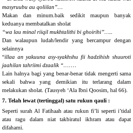
masyruubu au qoliilan”…
Makan dan minum.baik sedikit maupun banyak
keduanya membatalkan sholat
“wa lau minal riiqil mukhtalithi bi ghoirihi”…..
Dan walaupun ludah/lendir yang bercampur dengan
selainnya
“
illaa an yakuuna asy-syakhshu fii hadzihish shuuroti
jaahilan tahriimi dzaalik “.
……
Lain halnya bagi yang benar-benar tidak mengerti sama
sekali bahwa yang demikian itu terlarang dalam
melakukan sholat. (Tausyeh ‘Ala Ibni Qoosim, hal 66).
7. Telah lewat (tertinggal) satu rukun qauli :
Seperti surah Al Fatihaah atau rukun fi’li seperti i’tidal
atau ragu dalam niat takbiratul ikhram atau dapat
difahami.