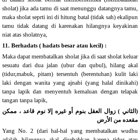
sholat) jika ada tamu di saat menunggu datangnya tamu,
maka sholat seprti ini di hitung batal (tidak sah) ekalipun
tamu tidak datang di karenakan hilangnya keyakinan
niat atas sholatnya,
11. Berhadats ( hadats besar atau kecil) :
Maka dapat membatalkan sholat jika di saat sholat keluar
sesuatu dari dua jalan (ubur dan qubul), hilang akal
(tidur,mabuk, pitam) tersentuh (berentuhan) kulit laki
laki dengan wanita yang ajnabi (yang halal dinikahi)
tanpa lapik dan menyentuh kemaluan dengan telapak
tangan tanpa lapik,
(الثاني ) زوال العقل بنوم أو غيره إلا نوم قاعد ، ممكن
مقعده من الأرض
Yang No. 2 (dari hal-hal yang membatalkan wudhu
adalah hilangnya akal disebabkan karena tidur atau