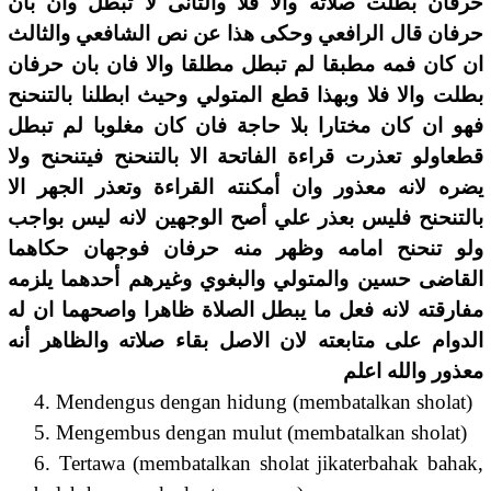
حرفان بطلت صلاته والا فلا والثانى لا تبطل وان بان
حرفان قال الرافعي وحكى هذا عن نص الشافعي والثالث
ان كان فمه مطبقا لم تبطل مطلقا والا فان بان حرفان
بطلت والا فلا وبهذا قطع المتولي وحيث ابطلنا بالتنحنح
فهو ان كان مختارا بلا حاجة فان كان مغلوبا لم تبطل
قطعاولو تعذرت قراءة الفاتحة الا بالتنحنح فيتنحنح ولا
يضره لانه معذور وان أمكنته القراءة وتعذر الجهر الا
بالتنحنح فليس بعذر علي أصح الوجهين لانه ليس بواجب
ولو تنحنح امامه وظهر منه حرفان فوجهان حكاهما
القاضى حسين والمتولي والبغوي وغيرهم أحدهما يلزمه
مفارقته لانه فعل ما يبطل الصلاة ظاهرا واصحهما ان له
الدوام على متابعته لان الاصل بقاء صلاته والظاهر أنه
معذور والله اعلم
4. Mendengus dengan hidung (membatalkan sholat)
5. Mengembus dengan mulut (membatalkan sholat)
6. Tertawa (membatalkan sholat jikaterbahak bahak,