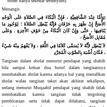
boleh hanya sekedar tersenyum)
Menangis
(وَأَمَّا عِنْدَ الشَّافِعِيَّةِ ، فَإِنَّ الْبُكَاءَ فِي الصَّلاَةِ عَلَى الْوَجْهِ
الأَْصَحِّ إِنْ ظَهَرَ بِهِ حَرْفَانِ فَإِنَّهُ يُبْطِل الصَّلاَةَ ؛ لِوُجُودِ مَا
يُنَافِيهَا ، حَتَّى وَإِنْ كَانَ الْبُكَاءُ مِنْ خَوْفِ الآْخِرَةِ . وَعَلَى
مُقَابِل الأَْصَحِّ :
لاَ يُبْطِل لأَِنَّهُ لاَ يُسَمَّى كَلاَمًا فِي اللُّغَةِ ، وَلاَ يُفْهَمُ مِنْهُ شَيْءٌ
، فَكَانَ أَشْبَهَ بِالصَّوْتِ الْمُجَرَّدِ
Tangisan dalam sholat menurut pendapat yang shahih
bila sampai keluar dua huruf dalam tangisannya
membatalkan sholat karena adanya hal yang menafikan
sholat walau tangisan takut akan akhirat sekalipun,
sedang menurut Muqaabil pendapat yang shahih tidak
membatalkan karena tangisan tidak tergolong
pembicaraan serta tidak dapat difahami, tangisan