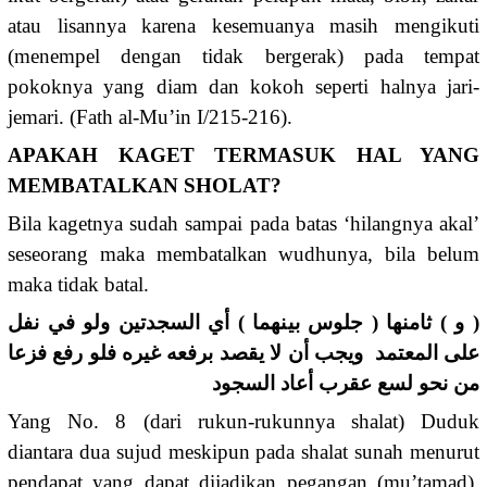
atau lisannya karena kesemuanya masih mengikuti
(menempel dengan tidak bergerak) pada tempat
pokoknya yang diam dan kokoh seperti halnya jari-
jemari. (Fath al-Mu’in I/215-216).
APAKAH KAGET TERMASUK HAL YANG
MEMBATALKAN SHOLAT?
Bila kagetnya sudah sampai pada batas ‘hilangnya akal’
seseorang maka membatalkan wudhunya, bila belum
maka tidak batal.
( و ) ثامنها ( جلوس بينهما ) أي السجدتين ولو في نفل
على المعتمد ويجب أن لا يقصد برفعه غيره فلو رفع فزعا
من نحو لسع عقرب أعاد السجود
Yang No. 8 (dari rukun-rukunnya shalat) Duduk
diantara dua sujud meskipun pada shalat sunah menurut
pendapat yang dapat dijadikan pegangan (mu’tamad).