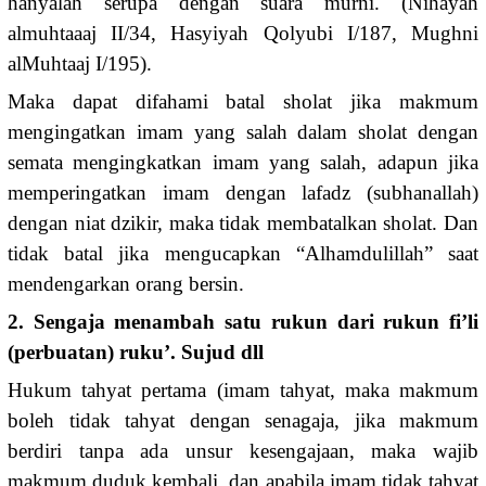
hanyalah serupa dengan suara murni. (Nihayah
almuhtaaaj II/34, Hasyiyah Qolyubi I/187, Mughni
alMuhtaaj I/195).
Maka dapat difahami batal sholat jika makmum
mengingatkan imam yang salah dalam sholat dengan
semata mengingkatkan imam yang salah, adapun jika
memperingatkan imam dengan lafadz (subhanallah)
dengan niat dzikir, maka tidak membatalkan sholat. Dan
tidak batal jika mengucapkan “Alhamdulillah” saat
mendengarkan orang bersin.
2. Sengaja menambah satu rukun dari rukun fi’li
(perbuatan) ruku’. Sujud dll
Hukum tahyat pertama (imam tahyat, maka makmum
boleh tidak tahyat dengan senagaja, jika makmum
berdiri tanpa ada unsur kesengajaan, maka wajib
makmum duduk kembali, dan apabila imam tidak tahyat