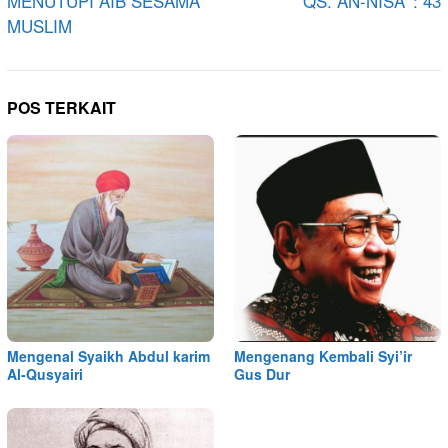
MENUTUPI AIB SESAMA
QS. AN-NISA’ : 43
MUSLIM
POS TERKAIT
Mengenal Syaikh Abdul karim
Mengenang Kembali Syi’ir
Al-Qusyairi
Gus Dur