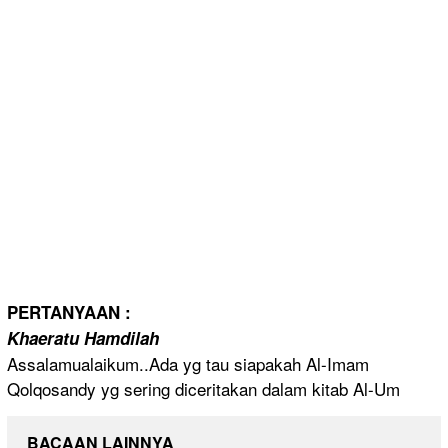
PERTANYAAN
:
Khaeratu Hamdilah
Assalamual
aikum..Ada
yg tau siapakah Al-Imam
Qolqosandy
yg sering diceritaka
n dalam kitab Al-Um
BACAAN LAINNYA