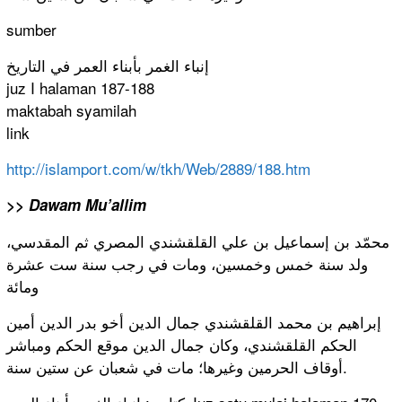
sumber
إنباء الغمر بأبناء العمر في التاريخ
juz I halaman 187-188
maktabah syamilah
link
http://
islamport.c
om/w/tkh/
Web/2889/
188.htm
>> Dawam Mu’allim
محمّد بن إسماعيل بن علي القلقشندي المصري ثم المقدسي،
ولد سنة خمس وخمسين، ومات في رجب سنة ست عشرة
ومائة
إبراهيم بن محمد القلقشندي جمال الدين أخو بدر الدين أمين
الحكم القلقشندي،
وكان جمال الدين موقع الحكم ومباشر
أوقاف الحرمين وغيرها؛ مات في شعبان عن ستين سنة.