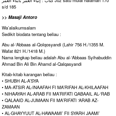
کتاب : إنباء الغمر بأبناء العمر Juz satu mulai halaman 170
s/d 185
>> Masaji Antoro
Wa’alaikum
salam
Sedikit biodata tentang beliau :
Abu al-‘Abbaas
al-Qolqosy
andi (Lahir 756 H./1355 M.
Wafat 821 H./1418 M.)
Nama lengkap beliau adalah Abu al-‘Abbaas
Syihabuddi
n
Ahmad Bin Ali Bin Ahamd al-Qalqasy
andi
Kitab-kita
b karangan beliau :
• SHUBH AL-A’SYA
• MA-ATSIR AL-INAAFAH
FI MA’RIFAH AL-KHILAAF
AH
• NIHAAYAH AL-ARAB FII MA’RIFATI QABAAIL AL-‘RAB
• QALAAID AL-JUMAAN FII MA’RIFATI ‘ARAB AZ-
ZAMAAN
• AL-GHAYYUU
T AL-HAWAAMI
’ FII SYARH JAAMI’