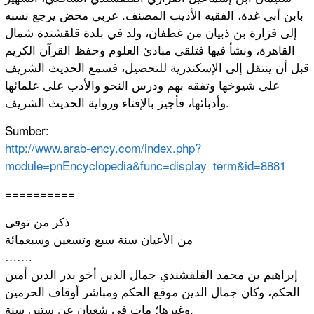
بابن أبي غدة، الفقيه الأديب المصنف. عربي محض يرجع نسبه
إلى فزارة بن ذبيان من غطفان، ولد في بلدة قلقشندة شمال
القاهرة، ونشأ فيها فتلقى مبادئ العلوم وحفظ القرآن الكريم
قبل أن ينتقل إلى الإسكندرية
للتحصيل، فسمع الحديث الشريف
على شيوخها وتفقه بهم ودرس النحو والأدب على علمائها
وأدبائها، فأجيز بالإفتاء ورواية الحديث الشريف.
Sumber:
http://
www.arab-en
cy.com/
index.php?
m
odule=pnEn
cyclopedia
&func=disp
lay_term&i
d=8881
==========
ذكر من توفى
من الأعيان سنة سبع وتسعين وسبعمائة
…….
إبراهيم بن محمد القلقشندي جمال الدين أخو بدر الدين أمين
الحكم، وكان جمال الدين موقع الحكم ومباشر أوقاف الحرمين
وغيرها؛ مات في شعبان عن ستين سنة.