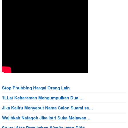
Stop Phubbing Hargai Orang Lain
‘ILLat Keharaman Mengumpulkan Dua …
Jika Keliru Menyebut Nama Calon Suami sa…
Wajibkah Nafaqoh Jika Istri Suka Melawan…
Solusi Atas Pernikahan Wanita yang Ditin…