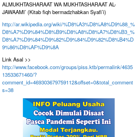
ALMUKHTASH
ARAAT WA MUKHTASHAR
AAT AL-
JAWAAMI
’ (Kitab fiqh bermadzhab
kan Syafi’i)
http://
ar.wikipedi
a.org/
wiki/
%D8%A3%D8%A
8%D9%88_%
D
8%A7%D9%84
%D8%B9%D8%
A8%D8%A7%D
8%B3_%
D8%A
7%D9%84%D9
%82%D9%84%
D9%82%D8%B
4%D
9%86%D8
%AF%D9%8A
Link Asal >>
http://
www.faceboo
k.com/
groups/
piss.ktb/
permalink/
4635
1353367
1460/
?
comment_id
=469303679
759112&off
set=0&tota
l_comment
s
=38