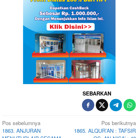
SEBARKAN
Navigasi
Pos sebelumnya
Pos berikutnya
pos
1863. ANJURAN
1865. ALQUR’AN : TAFSIR