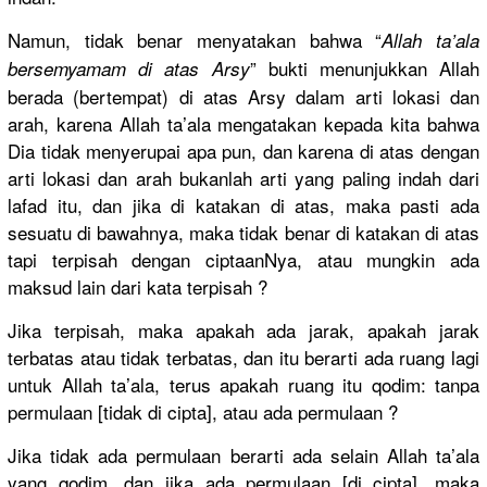
Namun, tidak benar menyatakan
bahwa “
Allah ta’ala
” bukti menunjukka
n Allah
bersemyama
m di atas Arsy
berada (bertempat
) di atas Arsy dalam arti lokasi dan
arah, karena Allah ta’ala mengatakan
kepada kita bahwa
Dia tidak menyerupai
apa pun, dan karena di atas dengan
arti lokasi dan arah bukanlah arti yang paling indah dari
lafad itu, dan jika di katakan di atas, maka pasti ada
sesuatu di bawahnya, maka tidak benar di katakan di atas
tapi terpisah dengan ciptaanNya
, atau mungkin ada
maksud lain dari kata terpisah ?
Jika terpisah, maka apakah ada jarak, apakah jarak
terbatas atau tidak terbatas, dan itu berarti ada ruang lagi
untuk Allah ta’ala, terus apakah ruang itu qodim: tanpa
permulaan [tidak di cipta], atau ada permulaan ?
Jika tidak ada permulaan berarti ada selain Allah ta’ala
yang qodim, dan jika ada permulaan [di cipta], maka