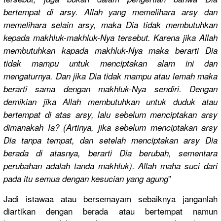
bertempat di arsy. Allah yang memelihara
arsy dan
memelihara
selain arsy, maka Dia tidak membutuhka
n
kepada makhluk-ma
khluk-Nya tersebut. Karena jika Allah
membutuhka
n kapada makhluk-Ny
a maka berarti Dia
tidak mampu untuk menciptaka
n alam ini dan
mengaturny
a. Dan jika Dia tidak mampu atau lemah maka
berarti sama dengan makhluk-Ny
a sendiri. Dengan
demikian jika Allah membutuhka
n untuk duduk atau
bertempat di atas arsy, lalu sebelum menciptaka
n arsy
dimanakah Ia? (Artinya, jika sebelum menciptaka
n arsy
Dia tanpa tempat, dan setelah menciptaka
n arsy Dia
berada di atasnya, berarti Dia berubah, sementara
perubahan adalah tanda makhluk). Allah maha suci dari
”
pada itu semua dengan kesucian yang agung
Jadi istawaa atau bersemayam
sebaiknya janganlah
diartikan dengan berada atau bertempat namun