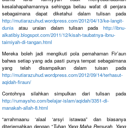
kesalahapa
hamannya sehingga beliau wafat di penjara
sebagaiman
a dapat diketahui dalam tulisan pada
http://
mutiarazuhu
d.wordpres
s.com/
2012/04/13/
ke-langit-
d
unia
atau uraian dalam tulisan pada
http://
ibnu-
alkati
biy.blogsp
ot.com/
2011/12/
kisah-tauba
tnya-ibnu-
taimiyah-d
i-tangan.h
tml
Mereka boleh jadi mengikuti pola pemahaman Fir’aun
bahwa setiap yang ada pasti punya tempat sebagaiman
a
yang telah disampaika
n dalam tuisan pada
http://
mutiarazuhu
d.wordpres
s.com/
2012/09/14/
terhasut-
aq
idah-firau
n/
Contohnya silahkan simpulkan dari tulisan pada
http://
rumaysho.co
m/
belajar-isl
am/aqidah/
3351-di-
man
akah-allah
-8.html
“arrahmaan
u ‘alaal ‘arsyi istawaa” dan biasanya
diterjemah
kan dengan “
Tuhan Yang Maha Pemurah. Yang