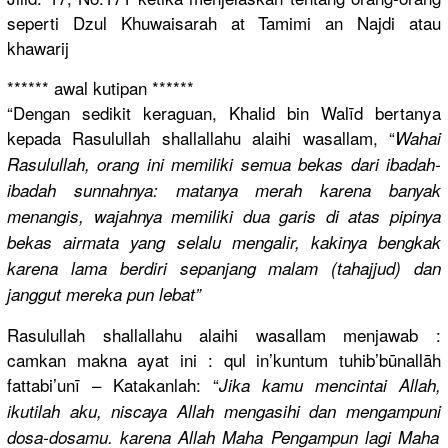
seperti Dzul Khuwaisara
h at Tamimi an Najdi atau
khawarij
****** awal kutipan ******
“Dengan sedikit keraguan, Khalid bin Walīd bertanya
kepada Rasulullah
shallallah
u alaihi wasallam, “
Wahai
Rasulullah
, orang ini memiliki semua bekas dari ibadah-
iba
dah sunnahnya:
matanya merah karena banyak
menangis, wajahnya memiliki dua garis di atas pipinya
bekas airmata yang selalu mengalir, kakinya bengkak
karena lama berdiri sepanjang malam (tahajjud)
dan
janggut mereka pun lebat”
Rasulullah
shallallah
u alaihi wasallam menjawab :
camkan makna ayat ini : qul in’kuntum tuhib’būna
llāh
fattabi’un
ī – Katakanlah
: “
Jika kamu mencintai Allah,
ikutilah aku, niscaya Allah mengasihi dan mengampuni
dosa-dosam
u. karena Allah Maha Pengampun lagi Maha