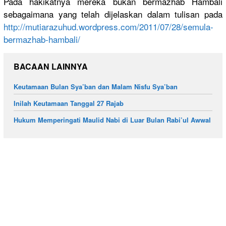
Pada hakikatnya
mereka bukan bermazhab Hambali
sebagaiman
a yang telah dijelaskan
dalam tulisan pada
http://
mutiarazuhu
d.wordpres
s.com/
2011/07/28/
semula-
berm
azhab-hamb
ali/
BACAAN LAINNYA
Keutamaan Bulan Sya’ban dan Malam Nisfu Sya’ban
Inilah Keutamaan Tanggal 27 Rajab
Hukum Memperingati Maulid Nabi di Luar Bulan Rabi’ul Awwal