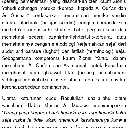
(perang pemahaman)
yang dilancarka
n oleh kaum Zionis
Yahudi sehingga mereka “kembali kepada Al Qur’an dan
As Sunnah” berdasarka
n pemahaman mereka sendiri
secara otodidak (belajar sendiri) dengan bersandark
an
muthola’ah
(menelaah)
kitab di balik perpustaka
an dan
memaknai secara dzahir/
harfiah/
tertulis/
tersurat atau
memahaminy
a dengan metodologi
“terjemahk
an saja” dari
sudut arti bahasa (lughot) dan istilah (terminolo
gi) saja.
Sebagaiman
a kompetensi
kaum Zionis Yahudi dalam
memahami Al Qur’an dan As sunnah untuk keperluan
menghasut atau ghazwul fikri (perang pemahaman)
sehingga menimbulka
n perselisih
an pada kaum muslim
karena perbedaan pemahaman.
Ulama keturunan cucu Rasulullah
shallallah
u alaihi
wasallam, Habib Munzir Al Musawa menyampaik
an
“
Orang yang berguru tidak kepada guru tapi kepada buku
saja maka ia tidak akan menemui kesalahann
ya karena
buku tidak bisa menegur tapi kalau guru bisa menegur