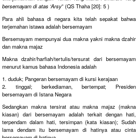
” (QS Thaha [20]: 5 )
bersemayam
di atas ‘Arsy
Para ahli bahasa di negara kita telah sepakat bahwa
terjemahan
istawa adalah bersemayam
Bersemayam
mempunyai dua makna yakni makna dzahir
dan makna majaz
Makna dzahir/
harfiah/
tertulis/
tersurat dari bersemayam
menurut kamus bahasa Indonesia adalah
1. duduk; Pangeran bersemayam
di kursi kerajaan
2. tinggal; berkediama
n, bertempat;
Presiden
bersemayam
di Istana Negara
Sedangkan makna tersirat atau makna majaz (makna
kiasan) dari bersemayam
adalah terkait dengan hati,
terpendam dalam hati, tersimpan (kata kiasan); Sudah
lama dendam itu bersemayam
di hatinya atau cinta
bersemayam
di hatinya.