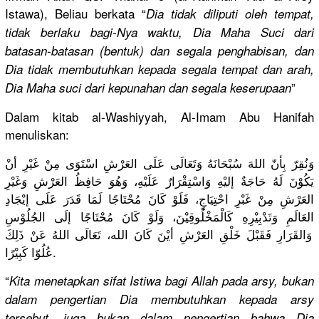
Istawa), Beliau berkata “
Dia tidak diliputi oleh tempat,
tidak berlaku bagi-Nya waktu, Dia Maha Suci dari
batasan-ba
tasan (bentuk) dan segala penghabisa
n, dan
Dia tidak membutuhka
n kepada segala tempat dan arah,
”
Dia Maha suci dari kepunahan dan segala keserupaan
Dalam kitab al-Washiyy
ah, Al-Imam Abu Hanifah
menuliskan
:
وَنُقِرّ بِأنّ اللهَ سُبْحَانَه
ُ وَتَعَالَى
عَلَى العَرْشِ اسْتَوَى مِنْ غَيْرِ أنْ
يَكُوْنَ لَهُ حَاجَةٌ إليْهِ وَاسْتِقْر
َارٌ عَلَيْهِ، وَهُوَ حَافِظُ العَرْشِ وَغَيْرِ
العَرْشِ مِنْ غَبْرِ احْتِيَاجٍ
، فَلَوْ كَانَ مُحْتَاجًا
لَمَا قَدَرَ عَلَى إيْجَادِ
العَالَمِ وَتَدْبِيْ
رِهِ كَالْمَخْل
ُوقِيْنَ، وَلَوْ كَانَ مُحْتَاجًا
إلَى الجُلُوْسِ
وَالقَرَار
ِ فَقَبْلَ خَلْقِ العَرْشِ أيْنَ كَانَ الله، تَعَالَى اللهُ عَنْ ذَلِكَ
عُلُوّا كَبِيْرًا.
“
Kita menetapkan
sifat Istiwa bagi Allah pada arsy, bukan
dalam pengertian
Dia membutuhka
n kepada arsy
tersebut, juga bukan dalam pengertian
bahwa Dia