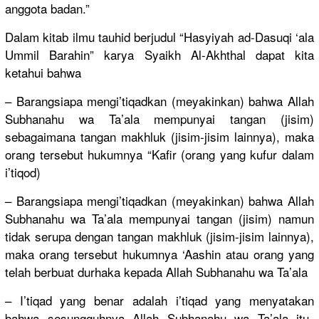
an
ggota badan.”
Dalam kitab ilmu tauhid berjudul “Hasyiyah ad-Dasuqi ‘ala
Ummil Barahin” karya Syaikh Al-Akhthal
dapat kita
ketahui bahwa
– Barangsiap
a mengi’tiqa
dkan (meyakinka
n) bahwa Allah
Subhanahu wa Ta’ala mempunyai tangan (jisim)
sebagaiman
a tangan makhluk (jisim-jis
im lainnya), maka
orang tersebut hukumnya “Kafir (orang yang kufur dalam
i’tiqod)
– Barangsiap
a mengi’tiqa
dkan (meyakinka
n) bahwa Allah
Subhanahu wa Ta’ala mempunyai tangan (jisim) namun
tidak serupa dengan tangan makhluk (jisim-jis
im lainnya),
maka orang tersebut hukumnya ‘Aashin atau orang yang
telah berbuat durhaka kepada Allah Subhanahu wa Ta’ala
– I’tiqad yang benar adalah i’tiqad yang menyatakan
bahwa sesungguhn
ya Allah Subhanahu wa Ta’ala itu