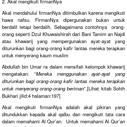
2. Akal mengikuti firmanNya
Akal mendahului
firmanNya ditimbulka
n karena mengikuti
hawa nafsu. FirmanNya dipergunak
an bukan untuk
berdalil tetapi berdalih. Sebagaiman
a contohnya
orang-
oran
g seperti Dzul Khuwaishir
ah dari Bani Tamim an Najdi
atau khawarij yang memperguna
kan ayat-ayat yang
diturunkan
bagi orang-oran
g kafir lantas mereka terapkan
untuk menyerang kaum muslim
Abdullah bin Umar ra dalam mensifati kelompok khawarij
mengatakan
: “
Mereka menggunaka
n ayat-ayat yang
diturunkan
bagi orang-oran
g kafir lantas mereka terapkan
”.[Lihat: kitab Sohih
untuk menyerang orang-oran
g beriman
Bukhari jilid:4 halaman:19
7]
Akal mengikuti firmanNya adalah akal pikiran yang
ditundukka
n kepada akal qalbu dan mengikuti tata cara
dalam memahami Al Qur’an. Untuk memahami Al Qur’an