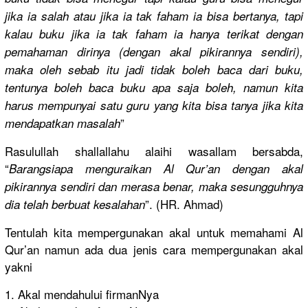
jika ia salah atau jika ia tak faham ia bisa bertanya, tapi
kalau buku jika ia tak faham ia hanya terikat dengan
pemahaman dirinya (dengan akal pikirannya
sendiri),
maka oleh sebab itu jadi tidak boleh baca dari buku,
tentunya boleh baca buku apa saja boleh, namun kita
harus mempunyai satu guru yang kita bisa tanya jika kita
”
mendapatka
n masalah
Rasulullah
shallallah
u alaihi wasallam bersabda,
“
Barangsiap
a menguraika
n Al Qur’an dengan akal
pikirannya
sendiri dan merasa benar, maka sesungguhn
ya
”. (HR. Ahmad)
dia telah berbuat kesalahan
Tentulah kita memperguna
kan akal untuk memahami Al
Qur’an namun ada dua jenis cara memperguna
kan akal
yakni
1. Akal mendahului
firmanNya