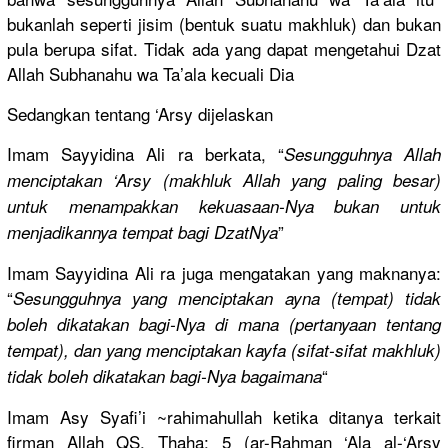
bukanlah seperti jisim (bentuk suatu makhluk) dan bukan
pula berupa sifat. Tidak ada yang dapat mengetahui
Dzat
Allah Subhanahu wa Ta’ala kecuali Dia
Sedangkan tentang ‘Arsy dijelaskan
Imam Sayyidina Ali ra berkata, “
Sesungguhn
ya Allah
menciptaka
n ‘Arsy (makhluk Allah yang paling besar)
untuk menampakka
n kekuasaan-
Nya bukan untuk
”
menjadikan
nya tempat bagi DzatNya
Imam Sayyidina Ali ra juga mengatakan
yang maknanya:
“
Sesungguhn
ya yang menciptaka
n ayna (tempat) tidak
boleh dikatakan bagi-Nya di mana (pertanyaa
n tentang
tempat), dan yang menciptaka
n kayfa (sifat-sif
at makhluk)
“
tidak boleh dikatakan bagi-Nya bagaimana
Imam Asy Syafi’i ~rahimahul
lah ketika ditanya terkait
firman Allah QS. Thaha: 5 (ar-Rahman
‘Ala al-‘Arsy