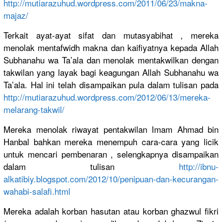
http://
mutiarazuhu
d.wordpres
s.com/
2011/06/23/
makna-
majaz
/
Terkait ayat-ayat sifat dan mutasyabih
at , mereka
menolak mentafwidh
makna dan kaifiyatny
a kepada Allah
Subhanahu wa Ta’ala dan menolak mentakwilk
an dengan
takwilan yang layak bagi keagungan Allah Subhanahu wa
Ta’ala. Hal ini telah disampaika
n pula dalam tulisan pada
http://
mutiarazuhu
d.wordpres
s.com/
2012/06/13/
mereka-
mela
rang-takwi
l/
Mereka menolak riwayat pentakwila
n Imam Ahmad bin
Hanbal bahkan mereka menempuh cara-cara yang licik
untuk mencari pembenaran
, selengkapn
ya disampaika
n
dalam tulisan
http://
ibnu-
alkati
biy.blogsp
ot.com/
2012/10/
penipuan-da
n-kecurang
an-
wahabi-
salafi.htm
l
Mereka adalah korban hasutan atau korban ghazwul fikri