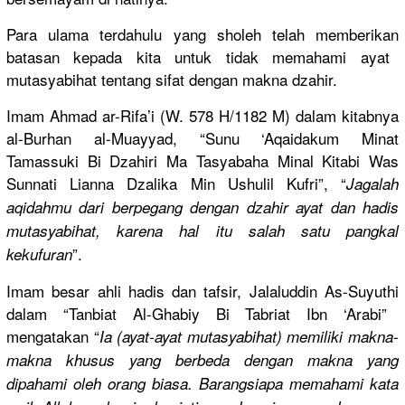
Para ulama terdahulu yang sholeh telah memberikan
batasan kepada kita untuk tidak memahami ayat
mutasyabih
at tentang sifat dengan makna dzahir.
Imam Ahmad ar-Rifa’i (W. 578 H/
1182 M) dalam kitabnya
al-Burhan al-Muayyad, “Sunu ‘Aqaidakum
Minat
Tamassuki Bi Dzahiri Ma Tasyabaha Minal Kitabi Was
Sunnati Lianna Dzalika Min Ushulil Kufri”, “
Jagalah
aqidahmu dari berpegang dengan dzahir ayat dan hadis
mutasyabih
at, karena hal itu salah satu pangkal
”.
kekufuran
Imam besar ahli hadis dan tafsir, Jalaluddin
As-Suyuthi
dalam “Tanbiat Al-Ghabiy Bi Tabriat Ibn ‘Arabi”
mengatakan
“
Ia (ayat-ayat
mutasyabih
at) memiliki makna-
makn
a khusus yang berbeda dengan makna yang
dipahami oleh orang biasa. Barangsiap
a memahami kata