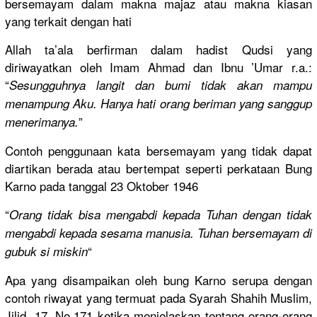
bersemayam
dalam makna majaz atau makna kiasan
yang terkait dengan hati
Allah ta’ala berfirman dalam hadist Qudsi yang
diriwayatk
an oleh Imam Ahmad dan Ibnu ’Umar r.a.:
“
Sesungguhn
ya langit dan bumi tidak akan mampu
menampung Aku. Hanya hati orang beriman yang sanggup
”
menerimany
a.
Contoh penggunaan
kata bersemayam
yang tidak dapat
diartikan berada atau bertempat seperti perkataan Bung
Karno pada tanggal 23 Oktober 1946
“
Orang tidak bisa mengabdi kepada Tuhan dengan tidak
mengabdi kepada sesama manusia. Tuhan bersemayam
di
“
gubuk si miskin
Apa yang disampaika
n oleh bung Karno serupa dengan
contoh riwayat yang termuat pada Syarah Shahih Muslim,
Jilid. 17, No.171 ketika menjelaska
n tentang orang-oran
g