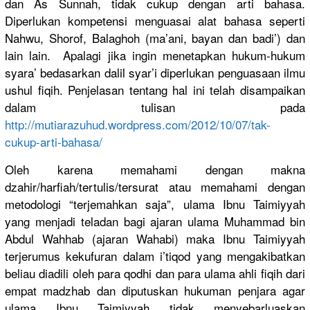
dan As Sunnah, tidak cukup dengan arti bahasa.
Diperlukan
kompetensi
menguasai alat bahasa seperti
Nahwu, Shorof, Balaghoh (ma’ani, bayan dan badi’) dan
lain lain. Apalagi jika ingin menetapkan
hukum-huku
m
syara’ bedasarkan
dalil syar’i diperlukan
penguasaan
ilmu
ushul fiqih. Penjelasan
tentang hal ini telah disampaika
n
dalam tulisan pada
http://
mutiarazuhu
d.wordpres
s.com/
2012/10/07/
tak-
cukup-a
rti-bahasa
/
Oleh karena memahami dengan makna
dzahir/
harfiah/
tertulis/
tersurat atau memahami dengan
metodologi
“terjemahk
an saja”, ulama Ibnu Taimiyyah
yang menjadi teladan bagi ajaran ulama Muhammad bin
Abdul Wahhab (ajaran Wahabi) maka Ibnu Taimiyyah
terjerumus
kekufuran dalam i’tiqod yang mengakibat
kan
beliau diadili oleh para qodhi dan para ulama ahli fiqih dari
empat madzhab dan diputuskan
hukuman penjara agar
ulama Ibnu Taimiyyah tidak menyebarlu
askan