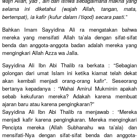
wajh Allah, yad , ain dan istiwa sebagaiman
a makna yang
selama ini diketahui (wajah Allah, tangan, mata,
”
bertempat)
, ia kafir (kufur dalam i’tiqod) secara pasti.
Bahkan Imam Sayyidina Ali ra mengatakan
bahwa
mereka yang mensifati Allah ta’ala dengan sifat-sifa
t
benda dan anggota-an
ggota badan adalah mereka yang
mengingkar
i Allah Azza wa Jalla.
Sayyidina Ali Ibn Abi Thalib ra berkata : “Sebagian
golongan dari umat Islam ini ketika kiamat telah dekat
akan kembali menjadi orang-oran
g kafir”. Seseorang
bertanya kepadanya : “Wahai Amirul Mukminin apakah
sebab kekufuran mereka? Adakah karena membuat
ajaran baru atau karena pengingkar
an?”
Sayyidina Ali Ibn Abi Thalib ra menjawab : “Mereka
menjadi kafir karena pengingkar
an. Mereka mengingkar
i
Pencipta mereka (Allah Subhanahu wa ta’ala) dan
mensifati-
Nya dengan sifat-sifa
t benda dan anggota-