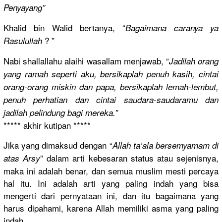
Penyayang”
Khalid bin Walid bertanya, “
Bagaimana caranya ya
? ”
Rasulullah
Nabi shallallah
u alaihi wasallam menjawab, “
Jadilah orang
yang ramah seperti aku, bersikapla
h penuh kasih, cintai
orang-oran
g miskin dan papa, bersikapla
h lemah-lemb
ut,
penuh perhatian dan cintai saudara-sa
udaramu dan
jadilah pelindung bagi mereka.”
***** akhir kutipan *****
Jika yang dimaksud dengan “
Allah ta’ala bersemyama
m di
” dalam arti kebesaran status atau sejenisnya
,
atas Arsy
maka ini adalah benar, dan semua muslim mesti percaya
hal itu. Ini adalah arti yang paling indah yang bisa
mengerti dari pernyataan
ini, dan itu bagaimana yang
harus dipahami, karena Allah memiliki asma yang paling
indah.