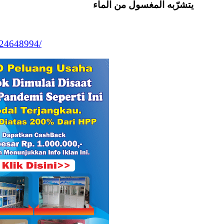
يتشرّبه المغسول من الماء
524648994/