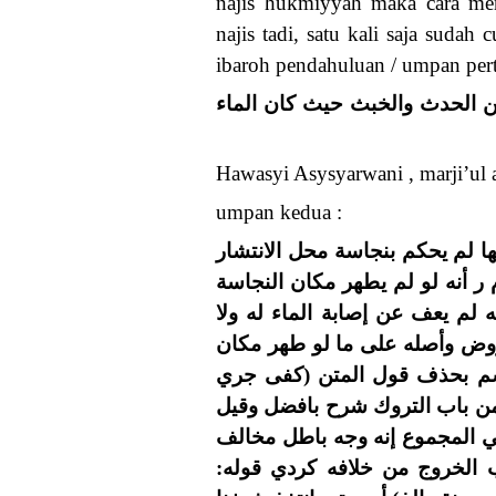
najis hukmiyyah maka cara me
najis tadi, satu kali saja sudah 
ibaroh pendahuluan / umpan per
وأما النجس الحكمي فالغسلة ال
Hawasyi Asysyarwani , marji’ul 
umpan kedua :
فرع: لو صب الماء على مكان الن
كما في الروض وأصله أي والمغن
تنجس محل الانتشار حتى لو كان 
يقال إن هذا من إصابة ماء الطه
النجاسة بالصب ثم انتشرت الر
الماء) من غير اشتراط نية هنا و
تجب النية ونسب لجمع منهم ابن
للإجماع وقال الشارح في الإيع