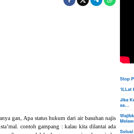
Stop P
‘ILLa
Jika K
sa…
Wajibk
nya gan, Apa status hukum dari air basuhan najis
Mela
sta’mal. contoh gampang : kalau kita dilantai ada
Solusi