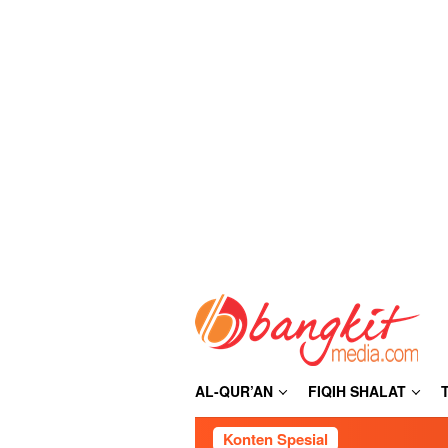
Loncat
ke
konten
AL-QUR’AN
FIQIH SHALAT
Konten Spesial