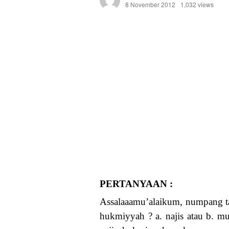
8 November 2012
1,032 views
PERTANYAAN :
Assalaaamu’alaikum, numpang ta
hukmiyyah ? a. najis atau b. mu