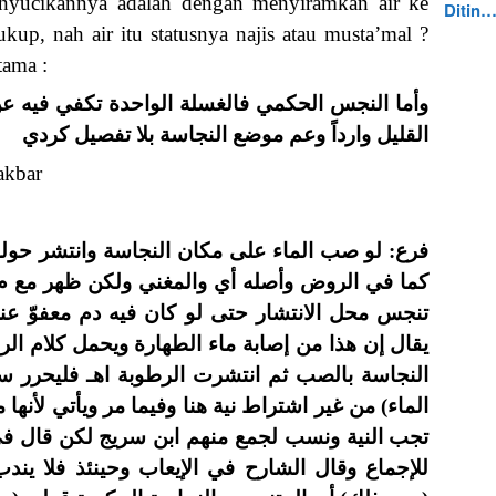
nyucikannya adalah dengan menyiramkan air ke
Ditin
cukup, nah air itu statusnya najis atau musta’mal ?
tama :
واحدة تكفي فيه عن الحدث والخبث حيث كان الماء
القليل وارداً وعم موضع النجاسة بلا تفصيل كردي
akbar
جاسة وانتشر حولها لم يحكم بنجاسة محل الانتشار
ي ولكن ظهر مع م ر أنه لو لم يطهر مكان النجاسة
فيه دم معفوّ عنه لم يعف عن إصابة الماء له ولا
ارة ويحمل كلام الروض وأصله على ما لو طهر مكان
طوبة اهـ فليحرر سم بحذف قول المتن (كفى جري
فيما مر ويأتي لأنها من باب التروك شرح بافضل وقيل
 سريج لكن قال في المجموع إنه وجه باطل مخالف
اب وحينئذ فلا يندب الخروج من خلافه كردي قوله: