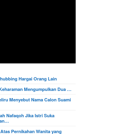
hubbing Hargai Orang Lain
t Keharaman Mengumpulkan Dua …
eliru Menyebut Nama Calon Suami
ah Nafaqoh Jika Istri Suka
wan…
 Atas Pernikahan Wanita yang