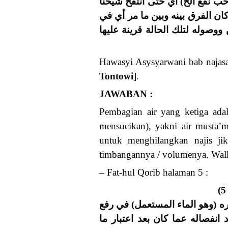
(ومن ذلك) أي المتنجس بالنجاسة 
عبارة البصري ظاهره وإن لم تبق 
شرح وبول أن المدار ثم على الاس
Hawasyi Asysyarwani bab najasah
Tontowi
].
JAWABAN :
Pembagian air yang ketiga adala
mensucikan), yakni air musta’m
untuk menghilangkan najis jik
timbangannya / volumenya. Wall
– Fat-hul Qorib halaman 5 :
(و) القسم الثالث (طاهر) في نفس
حدث أو إزالة نجس إن لم يتغير، 