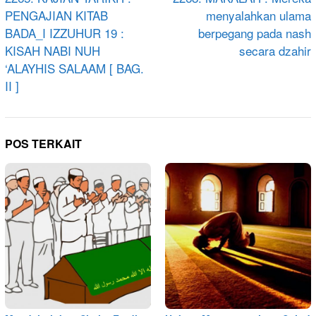
pos
PENGAJIAN KITAB
menyalahkan ulama
BADA_I IZZUHUR 19 :
berpegang pada nash
KISAH NABI NUH
secara dzahir
‘ALAYHIS SALAAM [ BAG.
II ]
POS TERKAIT