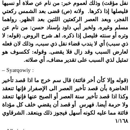
نفل مؤقت) وذلك لعموم خبر: من نام عن صلاة أو نسيها
فليصلها إذا ذكرها. ولانه (ص) قضى بعد الشمس ركعتي
الفجر، وبعد العصر الركعتين اللتين بعد الظهر. رواهما
مسلم وغيره. ولخبر أبي داود بإسناد حسن: من نام عن
وتره أو سنته فليصل إذا ذكره. اهـ شرح الروض. (قوله: لا
ذي سبب) أي لا يندب قضاء نفل ذي سبب، وذلك لان فعله
لعارض السبب وقد زال فلا يقضى. وقوله: ككسوف هو
تمثيل لذي السبب على تقدير مضاف، أي صلاته.
– Syarqowiy :
(قوله وإلا كأن أخر فائتة) قال سم خرج ما اذا قصد تأخير
الحاضرة بأن قصد تأخير العصر الى الإصفرار فإنها تنعقد
وكذا اذا قصد تأخير سنة العصر أو الصبح عنها فإنها تنعقد
ولا حرمة أيضا. فهرس أو قصد أن يقضي خلف كل مؤداة
فائتة مما عليه لكونه أسهل فيجوز ذلك وينعقد. الشرقاوي
١/١٦٨