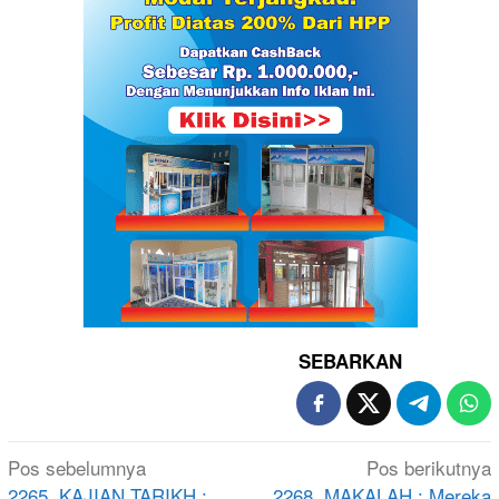
SEBARKAN
Navigasi
Pos sebelumnya
Pos berikutnya
2265. KAJIAN TARIKH :
2268. MAKALAH : Mereka