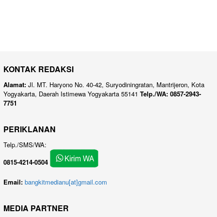
KONTAK REDAKSI
Alamat:
Jl. MT. Haryono No. 40-42, Suryodiningratan, Mantrijeron, Kota
Yogyakarta, Daerah Istimewa Yogyakarta 55141
Telp./WA: 0857-2943-
7751
PERIKLANAN
Telp./SMS/WA:
0815-4214-0504
Email:
bangkitmedianu[at]gmail.com
MEDIA PARTNER