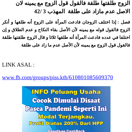
الزوج طلقتها طلقة فالقول قول الزوج مع يمينه لان
الاصل عدم مازاد على طلقة المهذب 3 /42
ﻓﺼﻞ : ﺇﺫﺍ ﺍﺧﺘﻠﻒ ﺍﻟﺰﻭﺟﺎﻥ ﻓﺎﺩﻋﺖ ﺍﻟﻤﺮﺃﺓ ﻋﻠﻰ ﺍﻟﺰﻭﺝ ﺃﻧﻪ ﻃﻠﻘﻬﺎ ﻭ ﺃﻧﻜﺮ
ﺍﻟﺰﻭﺝ ﻓﺎﻟﻘﻮﻝ ﻗﻮﻟﻪ ﻣﻊ ﻳﻤﻴﻨﻪ ﻷﻥ ﺍﻷﺻﻞ ﺑﻘﺎﺀ ﺍﻟﻨﻜﺎﺡ ﻭ ﻋﺪﻡ ﺍﻟﻄﻼﻕ ﻭ ﺇﻥ
ﺍﺧﺘﻠﻔﺎ ﻓﻲ ﻋﺪﺩﻩ ﻓﺎﺩﻋﺖ ﺍﻟﻤﺮﺃﺓ ﺃﻧﻪ ﻃﻠﻘﻬﺎ ﺛﻼﺛﺎ ﻭ ﻗﺎﻝ ﺍﻟﺰﻭﺝ ﻃﻠﻘﺘﻬﺎ ﻃﻠﻘﺔ
ﻓﺎﻟﻘﻮﻝ ﻗﻮﻝ ﺍﻟﺰﻭﺝ ﻣﻊ ﻳﻤﻴﻨﻪ ﻷﻥ ﺍﻷﺻﻞ ﻋﺪﻡ ﻣﺎ ﺯﺍﺩ ﻋﻠﻰ ﻃﻠﻘﺔ
LINK ASAL :
www.fb.com/groups/piss.ktb/610801085609370