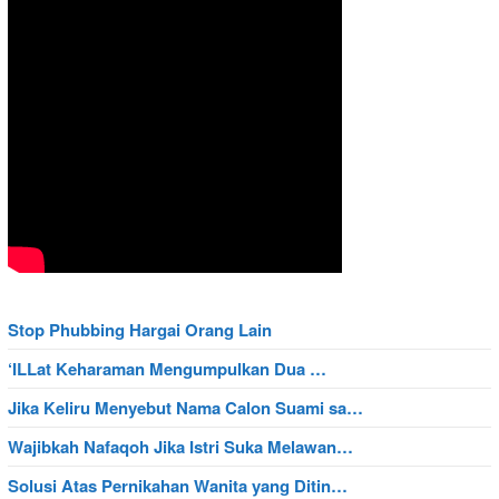
Stop Phubbing Hargai Orang Lain
‘ILLat Keharaman Mengumpulkan Dua …
Jika Keliru Menyebut Nama Calon Suami sa…
Wajibkah Nafaqoh Jika Istri Suka Melawan…
Solusi Atas Pernikahan Wanita yang Ditin…