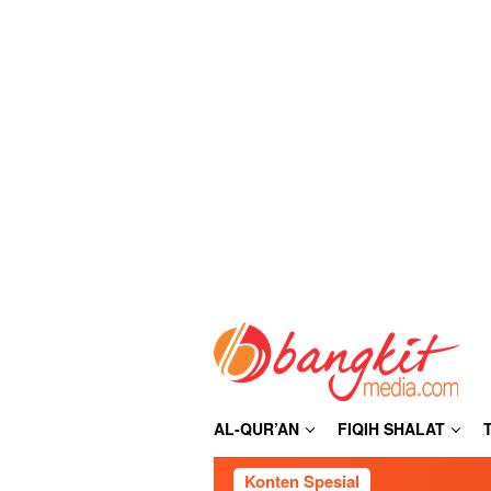
Loncat
ke
konten
AL-QUR’AN
FIQIH SHALAT
Konten Spesial