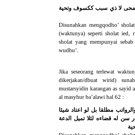
والضحى لا ذي سبب ككسوف وتحية
Disunahkan mengqodho’ sholat
(waktunya) seperti sholat ied
sholat yang mempunyai sebab se
wudhu’.
Jika seseorang terlewat waktu
dikerjakan/dbuat wirid) su
mustarsyidin karangan as sayid
al masyhur ba’alawi hal 62 :
{لرواتب مطلقا بل لو اعتاد شيئا
ر سن له قضاءه لئلا تميل الدعة
ية