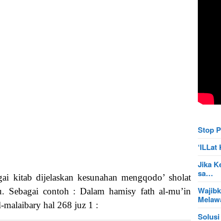
Stop P
‘ILLa
Jika K
sa…
ai kitab dijelaskan kesunahan mengqodo’ sholat
Wajibk
 Sebagai contoh : Dalam hamisy fath al-mu’in
Mela
-malaibary hal 268 juz 1 :
Solusi