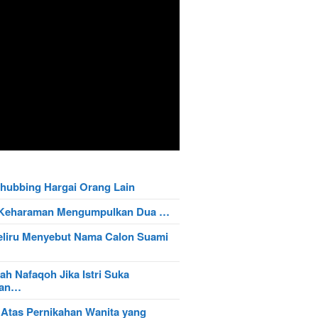
hubbing Hargai Orang Lain
t Keharaman Mengumpulkan Dua …
eliru Menyebut Nama Calon Suami
ah Nafaqoh Jika Istri Suka
wan…
 Atas Pernikahan Wanita yang