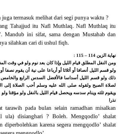
a juga termasuk melihat dari segi punya waktu ?
ang Tahajjud itu Nafl Muthlaq. Nafl Muthlaq itu
. Mandub ini sifat, sama dengan Mustahab dan
nya silahkan cari di ushul fiqh.
ﻧﻬﺎﻳﺔ ﺍﻟﺰﻳﻦ 114 – 115 :
ﻭﻣﻦ ﺍﻟﻨﻔﻞ ﺍﻟﻤﻄﻠﻖ ﻗﻴﺎﻡ ﺍﻟﻠﻴﻞ ﻭﺇﺫﺍ ﻛﺎﻥ ﺑﻌﺪ ﻧﻮﻡ ﻭﻟﻮ ﻓﻲ ﻭﻗﺖ ﺍﻟﻤ
ﻭﻟﻮ ﻗﺴﻢ ﺍﻟﻠﻴﻞ ﺃﻧﺼﺎﻓﺎ ﺃﻭ ﺃﺛﻼﺛﺎ ﺃﻭ ﺃﺭﺑﺎﻋﺎ ﻋﻠﻰ ﻧﻴﺔ ﺃﻥ ﻳﻘﻮﻡ ﻧﺼﻔﺎ ﺃ
ﺫﻟﻚ ﻭﻟﻮ ﻗﺴﻢ ﺍﻟﻠﻴﻞ ﺃﺳﺪﺍﺳﺎ ﻓﺎﻷﻓﻀﻞ ﺍﻟﺴﺪﺱ ﺍﻟﺮﺍﺑﻊ ﻭﺍﻟﺨﺎﻣﺲ
ﻟﺼﻼﺓ ﺍﻟﺼﺒﺢ ﻭﻟﻘﻮﻟﻪ ﺻﻠﻰ ﺍﻟﻠﻪ ﻋﻠﻴﻪ ﻭﺳﻠﻢ ﺃﺣﺐ ﺍﻟﺼﻼﺓ ﺇﻟﻰ ﺍﻟﻠ
ﻭﻳﻘﻮﻡ ﺛﻠﺜﻪ ﻭﻳﻨﺎﻡ ﺳﺪﺳﻪ ﻭﻳﺤﺼﻞ ﻗﻴﺎﻡ ﺍﻟﻠﻴﻞ ﺑﺎﻟﻨﻔﻞ ﻭﻟﻮ ﻣﺆﻗﺘﺎ ﻭﻟﻮ 
ﻧﺬﺭﺍ
t tarawih pada bulan selain ramadhan misalkan
il ula) disianghari ? Boleh. Mengqodlo’ shalat
on diperbolehkan karena segera mengqodlo’ shalat
b segera mengqodlo’.