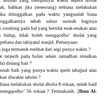
 sunnah yang mempunyai waktu seperti sholat
lak, bahkan jika (seseorang) terbiasa melakukan
jika ditinggalkan pada waktu yangsudah biasa
inggalkannya sebab udzur sunnah baginya
 condong pada hal yang bersifat enak-enakan atau
 hidup, tidak boleh mengqodho’ sholat yang
erhana dan tahiyatul masjid. Pertanyaan:
a juga termasuk melihat dari segi punya waktu ?
t tarawih pada bulan selain ramadhan misalkan
a) disiang hari ?
nah baik yang punya waktu sperti tahajjud atau
kan diwaktu tahrim ?
iasa melakukan sholat dhuha 8 rokaat, stelah haid
 mengqodho’ 56 rokaat ? Terimakasih. [
Ibnu Al-