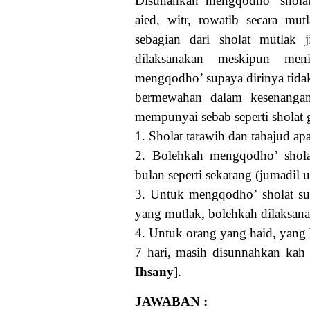
Disunahkan mengqodho’ sholat
aied, witr, rowatib secara mut
sebagian dari sholat mutlak 
dilaksanakan meskipun men
mengqodho’ supaya dirinya tidak
bermewahan dalam kesenangan
mempunyai sebab seperti sholat g
1. Sholat tarawih dan tahajud ap
2. Bolehkah mengqodho’ shola
bulan seperti sekarang (jumadil ul
3. Untuk mengqodho’ sholat sun
yang mutlak, bolehkah dilaksana
4. Untuk orang yang haid, yang b
7 hari, masih disunnahkan kah
Ihsany
].
JAWABAN :