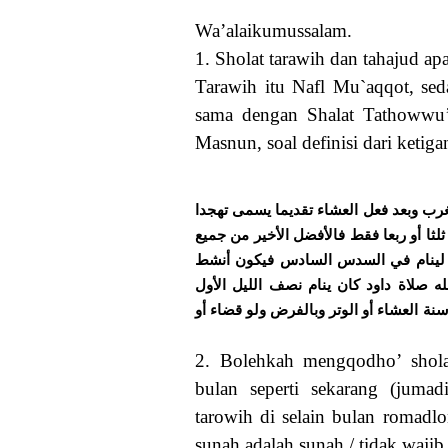
Wa’alaikumussalam.
1. Sholat tarawih dan tahajud ap
Tarawih itu Nafl Mu`aqqot, sed
sama dengan Shalat Tathowwu’
Masnun, soal definisi dari ketiga
ﻐﺮﺏ ﻭﺑﻌﺪ ﻓﻌﻞ ﺍﻟﻌﺸﺎﺀ ﺗﻘﺪﻳﻤﺎ ﻳﺴﻤﻰ ﺗﻬﺠﺪﺍ
ﻭ ﺛﻠﺜﺎ ﺃﻭ ﺭﺑﻌﺎ ﻓﻘﻂ ﻓﺎﻷﻓﻀﻞ ﺍﻷﺧﻴﺮ ﻣﻦ ﺟﻤﻴﻊ
 ﻟﻴﻨﺎﻡ ﻓﻲ ﺍﻟﺴﺪﺱ ﺍﻟﺴﺎﺩﺱ ﻓﻴﻜﻮﻥ ﺃﻧﺸﻂ
ﻪ ﺻﻼﺓ ﺩﺍﻭﺩ ﻛﺎﻥ ﻳﻨﺎﻡ ﻧﺼﻒ ﺍﻟﻠﻴﻞ ﺍﻷﻭﻝ
ﺳﻨﺔ ﺍﻟﻌﺸﺎﺀ ﺃﻭ ﺍﻟﻮﺗﺮ ﻭﺑﺎﻟﻔﺮﺽ ﻭﻟﻮ ﻗﻀﺎﺀ ﺃﻭ
2. Bolehkah mengqodho’ shola
bulan seperti sekarang (jumad
tarowih di selain bulan romadl
sunah adalah sunah / tidak waji