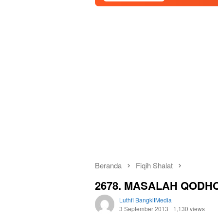
Beranda
Fiqih Shalat
2678. MASALAH QODH
Luthfi BangkitMedia
3 September 2013
1,130 views