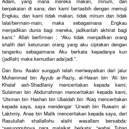
Adam, yang mana mereka makan, minum, dan
berpakaian di sana, dan kami bertasbih dengan memuji
Engkau, dan kami tidak makan, tidak minum dan tidak
lalai/bermain-main, maka sebagaimana Engkau
menjadikan dunia bagi mereka, jadikanlah akhirat bagi
kami.” Allah berfirman : “Aku tidak menjadikan orang
shalih dari keturunan orang yang aku ciptakan dengan
tanganku sebagaimana Aku berkata kepadanya kun
(jadilah) maka kemudian ada/jadi.”.
Dan Ibnu ‘Asakir sungguh telah meriwayatkan dari jalur
Muhammad bin Ayyub ar-Raziy, al-Hasan bin ‘Ali bin
Khalaf ash-Shadilaniy menceritakan kepada kami,
Sulaiman bin Abdurrahman menceritakan kepada kami,
‘Utsman bin Hashan bin Ubaidah bin ‘Alaq menceritakan
kepada saya, saya mendengar ‘Urwah bin Ruwaim al-
Lakhmiy, Anas bin Malik menceritakan kepada saya, dari
Rasulullah shallallohu alaihi wasallam bersabda:
“sesungguhnya para malaikat berkata: “wahai Tuhan