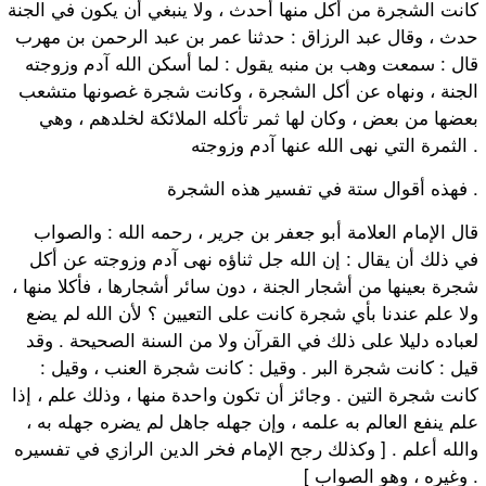
كانت الشجرة من أكل منها أحدث ، ولا ينبغي أن يكون في الجنة
حدث ، وقال عبد الرزاق : حدثنا عمر بن عبد الرحمن بن مهرب
قال : سمعت وهب بن منبه يقول : لما أسكن الله آدم وزوجته
الجنة ، ونهاه عن أكل الشجرة ، وكانت شجرة غصونها متشعب
بعضها من بعض ، وكان لها ثمر تأكله الملائكة لخلدهم ، وهي
الثمرة التي نهى الله عنها آدم وزوجته .
فهذه أقوال ستة في تفسير هذه الشجرة .
قال الإمام العلامة أبو جعفر بن جرير ، رحمه الله : والصواب
في ذلك أن يقال : إن الله جل ثناؤه نهى آدم وزوجته عن أكل
شجرة بعينها من أشجار الجنة ، دون سائر أشجارها ، فأكلا منها ،
ولا علم عندنا بأي شجرة كانت على التعيين ؟ لأن الله لم يضع
لعباده دليلا على ذلك في القرآن ولا من السنة الصحيحة . وقد
قيل : كانت شجرة البر . وقيل : كانت شجرة العنب ، وقيل :
كانت شجرة التين . وجائز أن تكون واحدة منها ، وذلك علم ، إذا
علم ينفع العالم به علمه ، وإن جهله جاهل لم يضره جهله به ،
والله أعلم . [ وكذلك رجح الإمام فخر الدين الرازي في تفسيره
وغيره ، وهو الصواب ] .