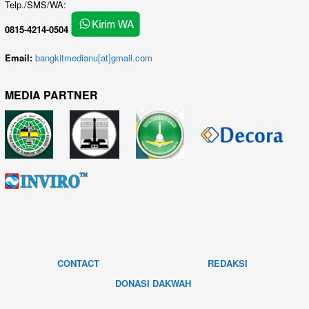
Telp./SMS/WA:
0815-4214-0504
Email:
bangkitmedianu[at]gmail.com
MEDIA PARTNER
CONTACT
REDAKSI
DONASI DAKWAH