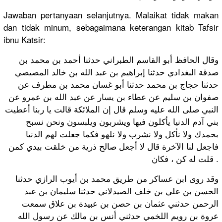
Jawaban pertanyaan selanjutnya. Malaikat tidak makan
dan tidak minum, sebagaimana keterangan kitab Tafsir
ibnu Katsir:
وقال الحافظ أبو القاسم الطبراني حدثنا أحمد بن محمد بن
صدقة البغدادي حدثنا إبراهيم بن عبد الله بن خالد المصيصي
حدثنا حجاج بن محمد حدثنا أبو غسان محمد بن مطرف عن
صفوان بن سليم عن عطاء بن يسار عن عبد الله بن عمرو عن
النبي صلى الله عليه وسلم قال إن الملائكة قالت يا ربنا أعطيت
بني آدم الدنيا يأكلون فيها ويشربون ويلبسون ونحن نسبح
بحمدك ولا نأكل ولا نشرب ولا نلهو فكما جعلت لهم الدنيا
فاجعل لنا الآخرة قال لا أجعل صالح ذرية من خلقت بيدي كمن
قلت له كن ، فكان .
وقد روى ابن عساكر من طريق محمد بن أيوب الرازي حدثنا
الحسن بن علي بن خلف الصيدلاني حدثنا سليمان بن عبد
الرحمن حدثني عثمان بن حصن بن عبيدة بن علاق سمعت
عروة بن رويم اللخمي حدثني أنس بن مالك عن رسول الله