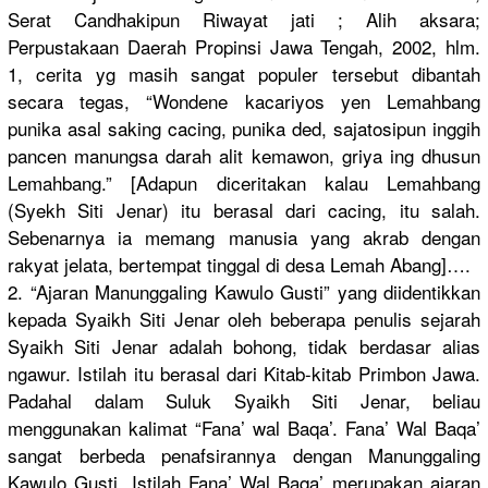
Serat Candhakipun Riwayat jati ; Alih aksara;
Perpustakaan Daerah Propinsi Jawa Tengah, 2002, hlm.
1, cerita yg masih sangat populer tersebut dibantah
secara tegas, “Wondene kacariyos yen Lemahbang
punika asal saking cacing, punika ded, sajatosipun inggih
pancen manungsa darah alit kemawon, griya ing dhusun
Lemahbang.” [Adapun diceritakan kalau Lemahbang
(Syekh Siti Jenar) itu berasal dari cacing, itu salah.
Sebenarnya ia memang manusia yang akrab dengan
rakyat jelata, bertempat tinggal di desa Lemah Abang]….
2. “Ajaran Manunggaling Kawulo Gusti” yang diidentikkan
kepada Syaikh Siti Jenar oleh beberapa penulis sejarah
Syaikh Siti Jenar adalah bohong, tidak berdasar alias
ngawur. Istilah itu berasal dari Kitab-kitab Primbon Jawa.
Padahal dalam Suluk Syaikh Siti Jenar, beliau
menggunakan kalimat “Fana’ wal Baqa’. Fana’ Wal Baqa’
sangat berbeda penafsirannya dengan Manunggaling
Kawulo Gusti. Istilah Fana’ Wal Baqa’ merupakan ajaran