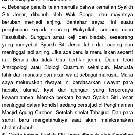
4. Beberapa penulis telah menulis bahwa kematian Syaikh
Siti Jenar, dibunuh oleh Wali Songo, dan mayatnya
berubah menjadi anjing. Bantahan saya: “Ini suatu
penghinaan kepada seorang Waliyullah, seorang cucu
Rasulullah. Sungguh amat keji dan biadab, seseorang
yang menyebut Syaikh Siti Jenar lahir dari cacing dan
meninggal jadi anjing. Jika ada penulis menuliskan seperti
itu. Berarti dia tidak bisa berfikir jernih. Dalam teori
Antropologi atau Biologi Quantum sekalipun. Manusia
lahir dari manusia dan akan wafat sebagai manusia. Maka
saya meluruskan riwayat ini berdasarkan riwayat para
habaib, ulama’, kyai dan ajengan yang terpercaya
kewara’annya. Mereka berkata bahwa Syaikh Siti Jenar
meninggal dalam kondisi sedang bersujud di Pengimaman
Masjid Agung Cirebon. Setelah sholat Tahajjud. Dan para
santri baru mengetahuinya saat akan melaksanakan
sholat shubuh.
5. Cerita bahwa Syaikh Siti Jenar dibunuh oleh Sembilan