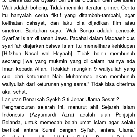
Wali adalah bohong. Tidak memiliki literatur primer. Cerita
itu hanyalah cerita fiktif yang ditambah-tambahi, agar
kelihatan dahsyat, dan laku bila dijadikan film atau
sinetron. Bantahan saya: Wali Songo adalah penegak
Syari’at Islam di tanah Jawa. Padahal dalam Maqaashidus
syarii’ah diajarkan bahwa Islam itu memelihara kehidupan
[Hifzhun Nasal wal Hayaah]. Tidak boleh membunuh
seorang jiwa yang mukmin yang di dalam hatinya ada
Iman kepada Allah. Tidaklah mungkin 9 waliyullah yang
suci dari keturunan Nabi Muhammad akan membunuh
waliyullah dari keturunan yang sama.” Tidak bisa diterima
akal sehat.
Lanjutan Benarkah Syekh Siti Jenar Ulama Sesat ?
Penghancuran sejarah ini, menurut ahli Sejarah Islam
Indonesia (Azyumardi Azra) adalah ulah Penjajah
Belanda, untuk memecah belah umat Islam agar selalu
bertikai antara Sunni dengan Syi’ah, antara Ulama’