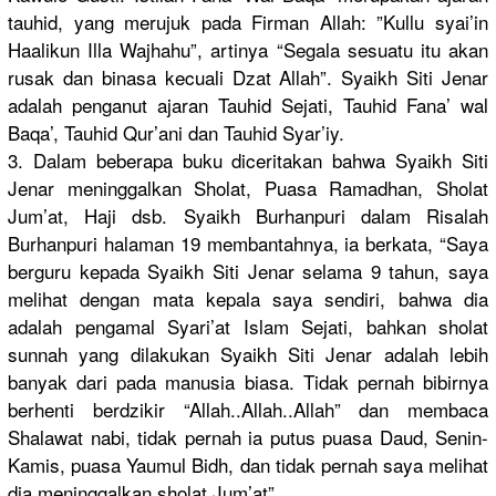
tauhid, yang merujuk pada Firman Allah: ”Kullu syai’in
Haalikun Illa Wajhahu”, artinya “Segala sesuatu itu akan
rusak dan binasa kecuali Dzat Allah”. Syaikh Siti Jenar
adalah penganut ajaran Tauhid Sejati, Tauhid Fana’ wal
Baqa’, Tauhid Qur’ani dan Tauhid Syar’iy.
3. Dalam beberapa buku diceritakan bahwa Syaikh Siti
Jenar meninggalkan Sholat, Puasa Ramadhan, Sholat
Jum’at, Haji dsb. Syaikh Burhanpuri dalam Risalah
Burhanpuri halaman 19 membantahnya, ia berkata, “Saya
berguru kepada Syaikh Siti Jenar selama 9 tahun, saya
melihat dengan mata kepala saya sendiri, bahwa dia
adalah pengamal Syari’at Islam Sejati, bahkan sholat
sunnah yang dilakukan Syaikh Siti Jenar adalah lebih
banyak dari pada manusia biasa. Tidak pernah bibirnya
berhenti berdzikir “Allah..Allah..Allah” dan membaca
Shalawat nabi, tidak pernah ia putus puasa Daud, Senin-
Kamis, puasa Yaumul Bidh, dan tidak pernah saya melihat
dia meninggalkan sholat Jum’at”.