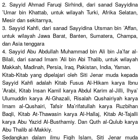
2. Sayyid Ahmad Faruqi Sirhindi, dari sanad Sayyidina
’Umar bin Khattab, untuk wilayah Turki, Afrika Selatan,
Mesir dan sekitarnya,
3. Sayyid Kahfi, dari sanad Sayyidina Utsman bin ’Affan,
untuk wilayah Jawa Barat, Banten, Sumatera, Champa,
dan Asia tenggara
4. Sayyid Abu Abdullah Muhammad bin Ali bin Ja’far al-
Bilali, dari sanad Imam ’Ali bin Abi Thalib, untuk wilayah
Makkah, Madinah, Persia, Iraq, Pakistan, India, Yaman.
Kitab-Kitab yang dipelajari oleh Siti Jenar muda kepada
Sayyid Kahfi adalah Kitab Fusus Al-Hikam karya Ibnu
’Arabi, Kitab Insan Kamil karya Abdul Karim al-Jilli, Ihya’
Ulumuddin karya Al-Ghazali, Risalah Qushairiyah karya
Imam al-Qushairi, Tafsir Ma’rifatullah karya Ruzbihan
Baqli, Kitab At-Thawasin karya Al-Hallaj, Kitab At-Tajalli
karya Abu Yazid Al-Busthamiy. Dan Quth al-Qulub karya
Abu Thalib al-Makkiy.
Sedangkan dalam ilmu Fiqih Islam, Siti Jenar muda