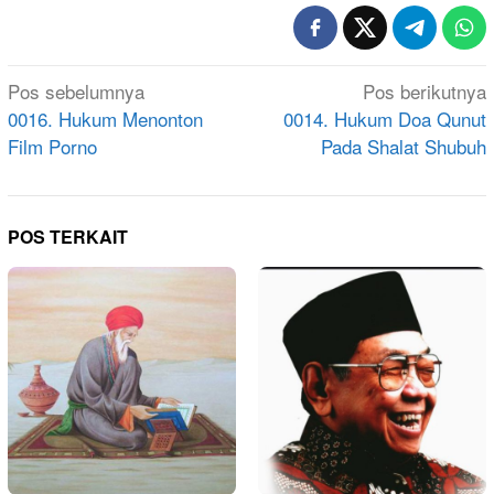
Navigasi
Pos sebelumnya
Pos berikutnya
pos
0016. Hukum Menonton
0014. Hukum Doa Qunut
Film Porno
Pada Shalat Shubuh
POS TERKAIT