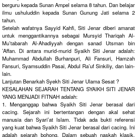
berguru kepada Sunan Ampel selama 8 tahun. Dan belajar
ilmu ushuluddin kepada Sunan Gunung Jati selama 2
tahun.
Setelah wafatnya Sayyid Kahfi, Siti Jenar diberi amanat
untuk menggantikannya sebagai Mursyid Thariqah Al-
Mu’tabarah Al-Ahadiyyah dengan sanad Utsman bin
’Affan. Di antara murid-murid Syaikh Siti Jenar adalah:
Muhammad Abdullah Burhanpuri, Ali Fansuri, Hamzah
Fansuri, Syamsuddin Pasai, Abdul Ra’uf Sinkiliy, dan lain-
lain.
Lanjutan Benarkah Syekh Siti Jenar Ulama Sesat ?
KESALAHAN SEJARAH TENTANG SYAIKH SITI JENAR
YANG MENJADI FITNAH adalah:
1. Menganggap bahwa Syaikh Siti Jenar berasal dari
cacing. Sejarah ini bertentangan dengan akal sehat
manusia dan Syari’at Islam. Tidak ada bukti referensi
yang kuat bahwa Syaikh Siti Jenar berasal dari cacing. Ini
adalah sejarah bohong. Dalam sebuah naskah klasik,