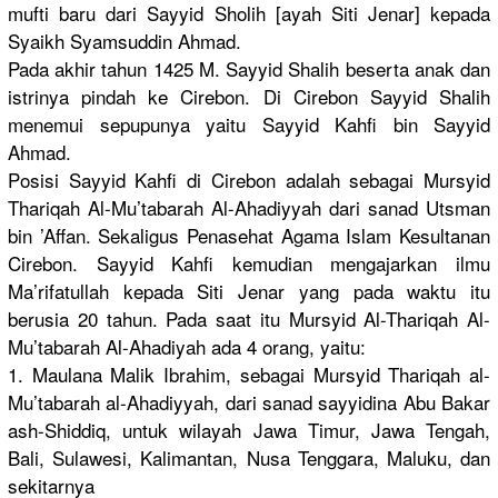
mufti baru dari Sayyid Sholih [ayah Siti Jenar] kepada
Syaikh Syamsuddin Ahmad.
Pada akhir tahun 1425 M. Sayyid Shalih beserta anak dan
istrinya pindah ke Cirebon. Di Cirebon Sayyid Shalih
menemui sepupunya yaitu Sayyid Kahfi bin Sayyid
Ahmad.
Posisi Sayyid Kahfi di Cirebon adalah sebagai Mursyid
Thariqah Al-Mu’tabarah Al-Ahadiyyah dari sanad Utsman
bin ’Affan. Sekaligus Penasehat Agama Islam Kesultanan
Cirebon. Sayyid Kahfi kemudian mengajarkan ilmu
Ma’rifatullah kepada Siti Jenar yang pada waktu itu
berusia 20 tahun. Pada saat itu Mursyid Al-Thariqah Al-
Mu’tabarah Al-Ahadiyah ada 4 orang, yaitu:
1. Maulana Malik Ibrahim, sebagai Mursyid Thariqah al-
Mu’tabarah al-Ahadiyyah, dari sanad sayyidina Abu Bakar
ash-Shiddiq, untuk wilayah Jawa Timur, Jawa Tengah,
Bali, Sulawesi, Kalimantan, Nusa Tenggara, Maluku, dan
sekitarnya