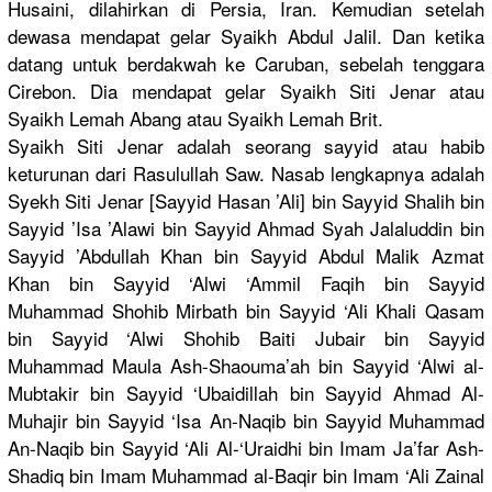
Husaini, dilahirkan di Persia, Iran. Kemudian setelah
dewasa mendapat gelar Syaikh Abdul Jalil. Dan ketika
datang untuk berdakwah ke Caruban, sebelah tenggara
Cirebon. Dia mendapat gelar Syaikh Siti Jenar atau
Syaikh Lemah Abang atau Syaikh Lemah Brit.
Syaikh Siti Jenar adalah seorang sayyid atau habib
keturunan dari Rasulullah Saw. Nasab lengkapnya adalah
Syekh Siti Jenar [Sayyid Hasan ’Ali] bin Sayyid Shalih bin
Sayyid ’Isa ’Alawi bin Sayyid Ahmad Syah Jalaluddin bin
Sayyid ’Abdullah Khan bin Sayyid Abdul Malik Azmat
Khan bin Sayyid ‘Alwi ‘Ammil Faqih bin Sayyid
Muhammad Shohib Mirbath bin Sayyid ‘Ali Khali Qasam
bin Sayyid ‘Alwi Shohib Baiti Jubair bin Sayyid
Muhammad Maula Ash-Shaouma’ah bin Sayyid ‘Alwi al-
Mubtakir bin Sayyid ‘Ubaidillah bin Sayyid Ahmad Al-
Muhajir bin Sayyid ‘Isa An-Naqib bin Sayyid Muhammad
An-Naqib bin Sayyid ‘Ali Al-‘Uraidhi bin Imam Ja’far Ash-
Shadiq bin Imam Muhammad al-Baqir bin Imam ‘Ali Zainal