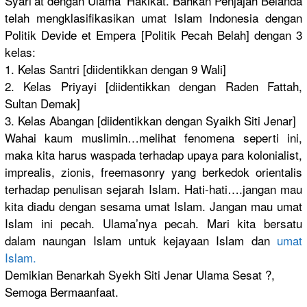
Syari’at dengan Ulama’ Hakikat. Bahkan Penjajah Belanda
telah mengklasifikasikan umat Islam Indonesia dengan
Politik Devide et Empera [Politik Pecah Belah] dengan 3
kelas:
1. Kelas Santri [diidentikkan dengan 9 Wali]
2. Kelas Priyayi [diidentikkan dengan Raden Fattah,
Sultan Demak]
3. Kelas Abangan [diidentikkan dengan Syaikh Siti Jenar]
Wahai kaum muslimin…melihat fenomena seperti ini,
maka kita harus waspada terhadap upaya para kolonialist,
imprealis, zionis, freemasonry yang berkedok orientalis
terhadap penulisan sejarah Islam. Hati-hati….jangan mau
kita diadu dengan sesama umat Islam. Jangan mau umat
Islam ini pecah. Ulama’nya pecah. Mari kita bersatu
dalam naungan Islam untuk kejayaan Islam dan
umat
Islam.
Demikian Benarkah Syekh Siti Jenar Ulama Sesat ?,
Semoga Bermaanfaat.