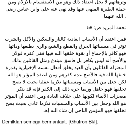
وترهاتهم لا يحل اعتقاد ذلك وهو من الاستقسام بالأزلام ومن
جملة الطيرة المنهى عنها وقد نهى عنه على وابن عباس رضى
الله عنهما .
تحفة المريد ص: 58
فمن اعتقد أن الأسباب العادية كالنار والسكين والأكل والشرب
تؤثر فى مسبباتها الحرق والقطع والشبع والرى بطبعها وذاتها
فهو كافر بالإجماع أو بقوة خلقها الله فيها ففى كفره قولان
والأصح أنه ليس بكافر بل فاسق مبتدع ومثل القائلين بذلك
المعتزلة القائلون بأن العبد يخلق أفعال نفسه الإختيارية بقدرة
خلقها الله فيه فالأصح عدم كفرهم ومن اعتقد المؤثر هو الله
لكن جعل بين الأسباب ومسبباتها تلازما عقليا بحيث لا يصح
تخلفها فهو جاهل وربما جره ذلك إلى الكفر فإنه قد ينكر
معجزات الأنبياء لكونها على خلاف العادة ومن اعتقد أن المؤثر
هو الله وجعل بين الأسباب والمسببات تلازما عادي بحيث يصح
تخلفها فهو المؤمن الناجى إن شاء الله إهـ
Demikian semoga bermanfaat. [Ghufron Bkl].