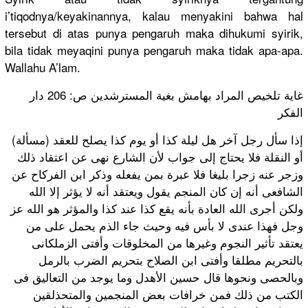
i’tiqodnya/keyakinannya, kalau menyakini bahwa hal
tersebut di atas punya pengaruh maka dihukumi syirik,
bila tidak meyaqini punya pengaruh maka tidak apa-apa.
Wallahu A’lam.
غاية تلخيص المراد بهامش بغية المسترشدين ص: 206 دار
الفكر
(مسألة) إذا سأل رجل آخر هل ليلة كذا أو يوم كذا يصلح للعقد
أو النقلة فلا يحتاج إلى جواب لأن الشارع نهى عن اعتقاد ذلك
وزجر عنه زجرا بليغا فلا عبرة بمن يفعله وذكر ابن الفركاح عن
الشافعى أنه إن كان المنجم يقول ويعتقد أنه لا يؤثر إلا الله
ولكن أجرى الله العادة بأنه يقع كذا عند كذا والمؤثر هو الله عز
وجل فهذا عندى لا بأس فيه وحيث جاء الذم يحمل على من
يعتقد تأثير النجوم وغيرها من المخلوقات وأفتى الزملكانى
بالتحريم مطلقا وأفتى ابن الصلاح بتحريم الضرب بالرمل
وبالحصى ونحوها قال حسين الأهدل وما يوجد من التعاليق فى
الكتب من ذلك فمن خرافات بعض المنجمين والمتحذلقين