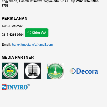
Yogyakarta, Daerah Istimewa Yogyakarta 55141
Telp./WA: 0857-2943-
7751
PERIKLANAN
Telp./SMS/WA:
0815-4214-0504
Email:
bangkitmedianu[at]gmail.com
MEDIA PARTNER