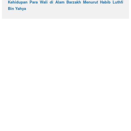
Kehidupan Para Wali di Alam Barzakh Menurut Habib Luthfi
Bin Yahya