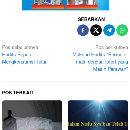
SEBARKAN
Navigasi
Pos sebelumnya
Pos berikutnya
pos
Hadits Seputar
Maksud Hadits “Bermain-
Mengkonsumsi Telur
main dengan Isteri yang
Masih Perawan”
POS TERKAIT