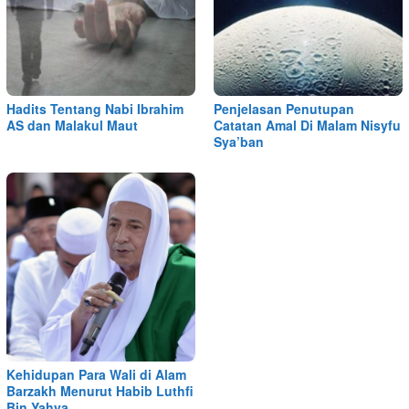
Hadits Tentang Nabi Ibrahim
Penjelasan Penutupan
AS dan Malakul Maut
Catatan Amal Di Malam Nisyfu
Sya’ban
Kehidupan Para Wali di Alam
Barzakh Menurut Habib Luthfi
Bin Yahya