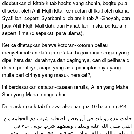
disebutkan di kitab-kitab hadits yang shohih, begitu pula
di sebut oleh Ahli Fiqih kita, kemudian di ikuti oleh ulama
Syafi’iah, seperti Syarbani di dalam kitab Al-Ghoyah, dan
juga Ahli Fiqih Malikiah, dan Hanabilah, maka perkara ini
seperti ijma (disepakati para ulama),
Ketika ditetapkan bahwa kotoran-kotoran beliau
menyelamatkan dari api neraka, bagaimana dengan yang
dipelihara dari darahnya dan dagingnya, dan di pelihara di
dalam perutnya, siapa yang asal penciptaannya yang
mulia dari dirinya yang masuk neraka!?,
ini berdasarkan catatan-catatan terulis, Allah yang Maha
Suci yang Maha mengetahui.
Di jelaskan di kitab fatawa al-azhar, juz 10 halaman 344:
جاءت عدة روايات فى أن بعض الصحابة شرب دم الحجامة من
النبى صلى الله عليه وسلم ، وبعضهم شرب بوله . جاء فى
المواهب اللدنية للقسطلانى “ج 1 ص 285” قوله : وفى هذه