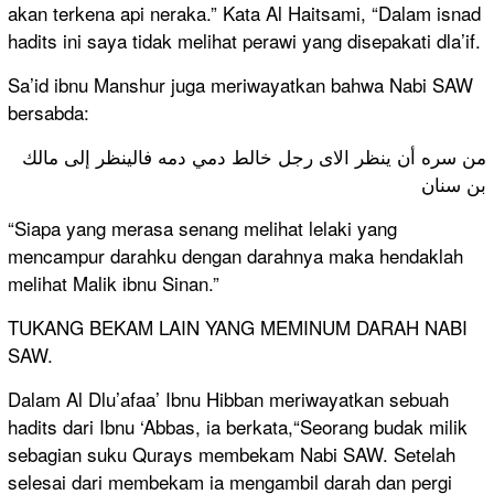
akan terkena api neraka.” Kata Al Haitsami, “Dalam isnad
hadits ini saya tidak melihat perawi yang disepakati dla’if.
Sa’id ibnu Manshur juga meriwayatkan bahwa Nabi SAW
bersabda:
من سره أن ينظر الاى رجل خالط دمي دمه فالينظر إلى مالك
بن سنان
“Siapa yang merasa senang melihat lelaki yang
mencampur darahku dengan darahnya maka hendaklah
melihat Malik ibnu Sinan.”
TUKANG BEKAM LAIN YANG MEMINUM DARAH NABI
SAW.
Dalam Al Dlu’afaa’ Ibnu Hibban meriwayatkan sebuah
hadits dari Ibnu ‘Abbas, ia berkata,“Seorang budak milik
sebagian suku Qurays membekam Nabi SAW. Setelah
selesai dari membekam ia mengambil darah dan pergi