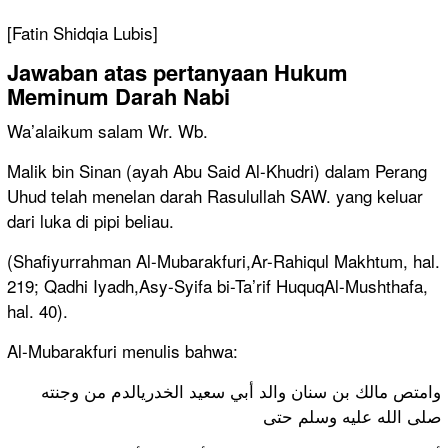
[Fatin Shidqia Lubis]
Jawaban atas pertanyaan Hukum
Meminum Darah Nabi
Wa’alaikum salam Wr. Wb.
Malik bin Sinan (ayah Abu Said Al-Khudri) dalam Perang
Uhud telah menelan darah Rasulullah SAW. yang keluar
dari luka di pipi beliau.
(Shafiyurrahman Al-Mubarakfuri,Ar-Rahiqul Makhtum, hal.
219; Qadhi Iyadh,Asy-Syifa bi-Ta’rif HuquqAl-Mushthafa,
hal. 40).
Al-Mubarakfuri menulis bahwa:
وامتص مالك بن سنان والد أبي سعيد الخدريالدم من وجنته
صلى الله عليه وسلم حتى