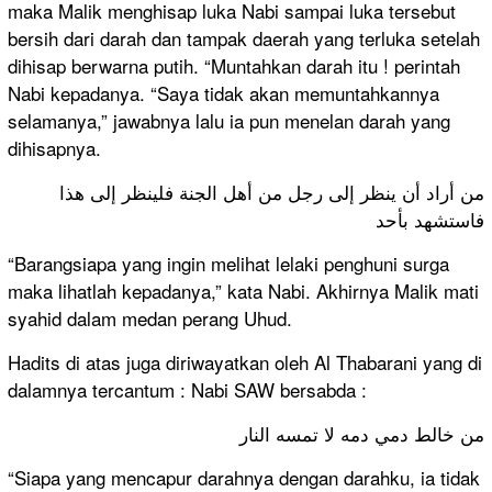
maka Malik menghisap luka Nabi sampai luka tersebut
bersih dari darah dan tampak daerah yang terluka setelah
dihisap berwarna putih. “Muntahkan darah itu ! perintah
Nabi kepadanya. “Saya tidak akan memuntahkannya
selamanya,” jawabnya lalu ia pun menelan darah yang
dihisapnya.
من أراد أن ينظر إلى رجل من أهل الجنة فلينظر إلى هذا
فاستشهد بأحد
“Barangsiapa yang ingin melihat lelaki penghuni surga
maka lihatlah kepadanya,” kata Nabi. Akhirnya Malik mati
syahid dalam medan perang Uhud.
Hadits di atas juga diriwayatkan oleh Al Thabarani yang di
dalamnya tercantum : Nabi SAW bersabda :
من خالط دمي دمه لا تمسه النار
“Siapa yang mencapur darahnya dengan darahku, ia tidak