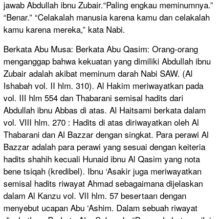
jawab Abdullah ibnu Zubair.“Paling engkau meminumnya.”
“Benar.” “Celakalah manusia karena kamu dan celakalah
kamu karena mereka,” kata Nabi.
Berkata Abu Musa: Berkata Abu Qasim: Orang-orang
menganggap bahwa kekuatan yang dimiliki Abdullah ibnu
Zubair adalah akibat meminum darah Nabi SAW. (Al
Ishabah vol. II hlm. 310). Al Hakim meriwayatkan pada
vol. III hlm 554 dan Thabarani semisal hadits dari
Abdullah ibnu Abbas di atas. Al Haitsami berkata dalam
vol. VIII hlm. 270 : Hadits di atas diriwayatkan oleh Al
Thabarani dan Al Bazzar dengan singkat. Para perawi Al
Bazzar adalah para perawi yang sesuai dengan keiteria
hadits shahih kecuali Hunaid ibnu Al Qasim yang nota
bene tsiqah (kredibel). Ibnu ‘Asakir juga meriwayatkan
semisal hadits riwayat Ahmad sebagaimana dijelaskan
dalam Al Kanzu vol. VII hlm. 57 besertaan dengan
menyebut ucapan Abu ‘Ashim. Dalam sebuah riwayat