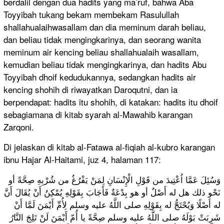
berdalil dengan dua hadits yang ma’ruf, bahwa Aba
Toyyibah tukang bekam membekam Rasulullah
shallahualaihwasallam dan dia meminum darah beliau,
dan beliau tidak mengingkarinya, dan seorang wanita
meminum air kencing beliau shallahualaih wasallam,
kemudian beliau tidak mengingkarinya, dan hadits Abu
Toyyibah dhoif kedudukannya, sedangkan hadits air
kencing shohih di riwayatkan Daroqutni, dan ia
berpendapat: hadits itu shohih, di katakan: hadits itu dhoif
sebagiamana di kitab syarah al-Mawahib karangan
Zarqoni.
Di jelaskan di kitab al-Fatawa al-fiqiah al-kubro karangan
ibnu Hajar Al-Haitami, juz 4, halaman 117:
وَسُئِلَ عَمَّا اُعْتِيدَ من قَوْلِ الْإِنْسَانِ لِمَنْ يَفْرُغُ من شُرْبِهِ صِحَّةً أو
نَحْو ذلك هل له أَصْلٌ أو هو بِدْعَةٌ فَأَجَابَ بِقَوْلِهِ يُمْكِنُ أَنْ يُقَالَ أَنَّ
له أَصْلًا وَيُحْتَجُّ له بِقَوْلِهِ صلى اللَّهُ عليه وسلم لِأُمِّ أَيْمَنَ لَمَّا أَنْ
شَرِبَتْ بَوْلَهُ صلى اللَّهُ عليه وسلم صِحَّةً يا أُمّ أَيْمَنَ لَنْ تَلِجَ النَّارُ