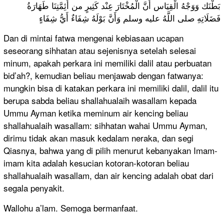
بَطْنَك وَوَجْهُ الْقِيَاس أَنَّ الْمُخْتَارَ عِنْد كَثِيرٍ من أَئِمَّتِنَا طَهَارَةُ
فَضَلَاتِهِ صلى اللَّهُ عليه وسلم وَأَنَّ بَوْلَهُ شِفَاءٌ أَيُّ شِفَاءٍ
Dan di mintai fatwa mengenai kebiasaan ucapan
seseorang sihhatan atau sejenisnya setelah selesai
minum, apakah perkara ini memiliki dalil atau perbuatan
bid’ah?, kemudian beliau menjawab dengan fatwanya:
mungkin bisa di katakan perkara ini memiliki dalil, dalil itu
berupa sabda beliau shallahualaih wasallam kepada
Ummu Ayman ketika meminum air kencing beliau
shallahualaih wasallam: sihhatan wahai Ummu Ayman,
dirimu tidak akan masuk kedalam neraka, dan segi
Qiasnya, bahwa yang di pilih menurut kebanyakan Imam-
imam kita adalah kesucian kotoran-kotoran beliau
shallahualaih wasallam, dan air kencing adalah obat dari
segala penyakit.
Wallohu a’lam. Semoga bermanfaat.