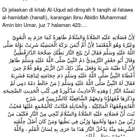
Di jelaskan di kitab Al-Uqud ad-diroyah fi tanqih al-fatawa
al-hamidiah (hanafi), karangan ibnu Abidin Muhammad
Amin bin Umar, juz 7 halaman 423:…
لِأَنَّ فَضَلَاتِهِ عَلَيْهِ الصَّلَاةُ وَالسَّلَامُ طَاهِرَةٌ كَمَا جَزَمَ بِهِ الْبَغَوِيّ
وَغَيْرُهُ وَهُوَ الْمُعْتَمَدُ لِأَنَّ أُمَّ أَيْمَنَ بَرَكَةَ الْحَبَشِيَّةَ شَرِبَتْ بَوْلَهُ صَلَّى
اللَّهُ عَلَيْهِ وَسَلَّمَ فَقَالَ لَنْ يَلِجَ النَّارَ بَطْنُكِ صَحَّحَهُ الدَّارَقُطْنِيُّ
وَقَالَ أَبُو جَعْفَرٍ التِّرْمِذِيُّ دَمُ النَّبِيِّ صَلَّى اللَّهُ عَلَيْهِ وَسَلَّمَ طَاهِرٌ
لِأَنَّ أَبَا طَيْبَةَ شَرِبَهُ وَفَعَلَ مِثْلَ ذَلِكَ ابْنُ الزُّبَيْرِ وَهُوَ غُلَامٌ حِينَ
أَعْطَاهُ النَّبِيُّ صَلَّى اللَّهُ عَلَيْهِ وَسَلَّمَ دَمَ حِجَامَتِهِ لِيَدْفِنَهُ فَشَرِبَهُ
فَقَالَ لَهُ النَّبِيُّ صَلَّى اللَّهُ عَلَيْهِ وَسَلَّمَ { مَنْ خَالَطَ دَمُهُ دَمِي لَمْ
تَمَسَّهُ النَّارُ } وَهَذِهِ الْأَحَادِيثُ مَذْكُورَةٌ فِي كُتُبِ الْحَدِيثِ الصَّحِيحَةِ
وَذَكَرَهَا فُقَهَاؤُنَا وَتَبِعَهُمْ الشَّافِعِيَّةُ كَالشِّرْبِينِيِّ فِي شَرْحِ
الْغَايَةِوَفُقَهَاءُ الْمَالِكِيَّةِ ، وَالْحَنَابِلَةِ فَكَانَتْ كَالْمُجْمَعِ عَلَيْهَا فَحَيْثُ
ثَبَتَ أَنَّ فَضَلَاتِهِ عَلَيْهِ الصَّلَاةُ وَالسَّلَامُ تُنْجِي مِنْ النَّارِ فَكَيْفَ مَنْ
رُبِّيَ مِنْ دَمِهَا وَلَحْمِهَا وَرُبِّيَ فِي بَطْنِهَا وَمَنْ كَانَ أَصْلُ خِلْقَتِهِ
الشَّرِيفَةِ مِنْهُ يَدْخُلُ النَّارَ هَذَا مَا جَرَى بِهِ لِسَانُ الْقَلَمِ ، وَاَللَّهُ
سُبْحَانَهُ وَتَعَالَى أَعْلَمُ .…