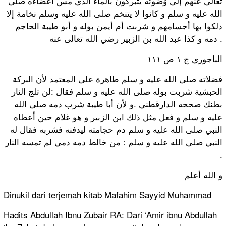
تعالى عنهم إلى وَضوئه يتبركون بالماء الذي مس أعضاءه صلى
الله عليه و سلم و كانوا لا يتنخم صلى الله عليه وسلم نخامة إلا
دلكوا بها أجسامهم و شربت أم أيمن بوله و أبو طيبة الحاجم
دمه و كذا عبد الله بن الزبير رضي الله تعالى عنه .
الباجوري ج ١ ص ١١١
فضلاته صلى الله عليه و سلم طاهرة على المعتمد لأن البركة
الحبشية شربت بوله صلى الله عليه و سلم فقال :لن تلج النار
بطنك صححه الدارقطني .و لأن أبا طيبة شرب دمه صلى الله
عليه و سلم و فعل مثل ذلك ابن الزبير و هو غلام حين أعطاه
النبي صلى الله عليه و سلم دم حجامته ليدفنه فشربه فقال له
النبي صلى الله عليه و سلم : من خالط دمه دمي لم تمسه النار
.
و الله أعلم
Dinukil dari terjemah kitab Mafahim Sayyid Muhammad
Hadits Abdullah Ibnu Zubair RA: Dari ‘Amir ibnu Abdullah