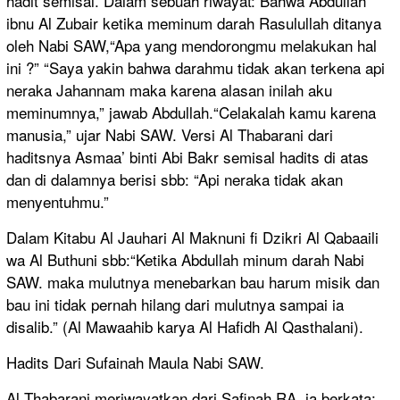
hadit semisal. Dalam sebuah riwayat: Bahwa Abdullah
ibnu Al Zubair ketika meminum darah Rasulullah ditanya
oleh Nabi SAW,“Apa yang mendorongmu melakukan hal
ini ?” “Saya yakin bahwa darahmu tidak akan terkena api
neraka Jahannam maka karena alasan inilah aku
meminumnya,” jawab Abdullah.“Celakalah kamu karena
manusia,” ujar Nabi SAW. Versi Al Thabarani dari
haditsnya Asmaa’ binti Abi Bakr semisal hadits di atas
dan di dalamnya berisi sbb: “Api neraka tidak akan
menyentuhmu.”
Dalam Kitabu Al Jauhari Al Maknuni fi Dzikri Al Qabaaili
wa Al Buthuni sbb:“Ketika Abdullah minum darah Nabi
SAW. maka mulutnya menebarkan bau harum misik dan
bau ini tidak pernah hilang dari mulutnya sampai ia
disalib.” (Al Mawaahib karya Al Hafidh Al Qasthalani).
Hadits Dari Sufainah Maula Nabi SAW.
Al Thabarani meriwayatkan dari Safinah RA, ia berkata: