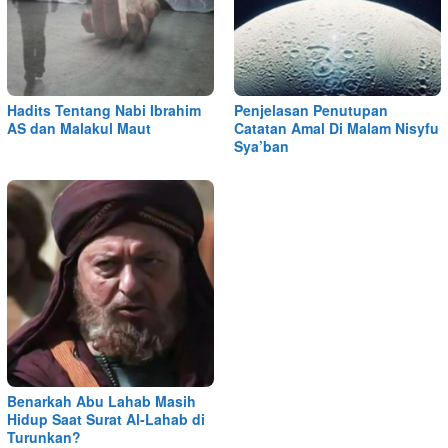
Hadits Tentang Nabi Ibrahim
Penjelasan Penutupan
AS dan Malakul Maut
Catatan Amal Di Malam Nisyfu
Sya’ban
Benarkah Abu Lahab Masih
Hidup Saat Surat Al-Lahab di
Turunkan?