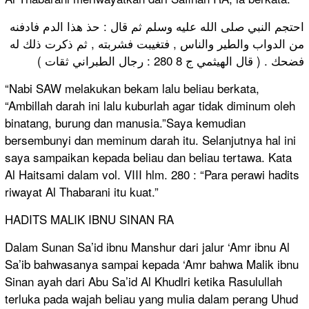
احتجم النبي صلى الله عليه وسلم ثم قال : حذ هذا الدم فادفنه
من الدواب والطير والناس , فتغيبت فشربته , ثم ذكرت ذلك له
فضحك . ( قال الهيثمي ج 8 280 : رجال الطبراني ثقات )
“Nabi SAW melakukan bekam lalu beliau berkata,
“Ambillah darah ini lalu kuburlah agar tidak diminum oleh
binatang, burung dan manusia.”Saya kemudian
bersembunyi dan meminum darah itu. Selanjutnya hal ini
saya sampaikan kepada beliau dan beliau tertawa. Kata
Al Haitsami dalam vol. VIII hlm. 280 : “Para perawi hadits
riwayat Al Thabarani itu kuat.”
HADITS MALIK IBNU SINAN RA
Dalam Sunan Sa’id ibnu Manshur dari jalur ‘Amr ibnu Al
Sa’ib bahwasanya sampai kepada ‘Amr bahwa Malik ibnu
Sinan ayah dari Abu Sa’id Al Khudlri ketika Rasulullah
terluka pada wajah beliau yang mulia dalam perang Uhud