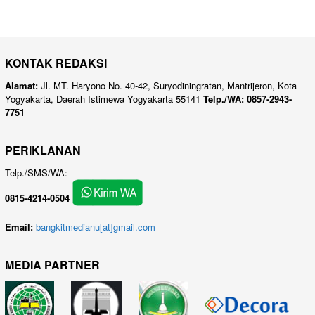
KONTAK REDAKSI
Alamat:
Jl. MT. Haryono No. 40-42, Suryodiningratan, Mantrijeron, Kota
Yogyakarta, Daerah Istimewa Yogyakarta 55141
Telp./WA: 0857-2943-
7751
PERIKLANAN
Telp./SMS/WA:
0815-4214-0504
Email:
bangkitmedianu[at]gmail.com
MEDIA PARTNER