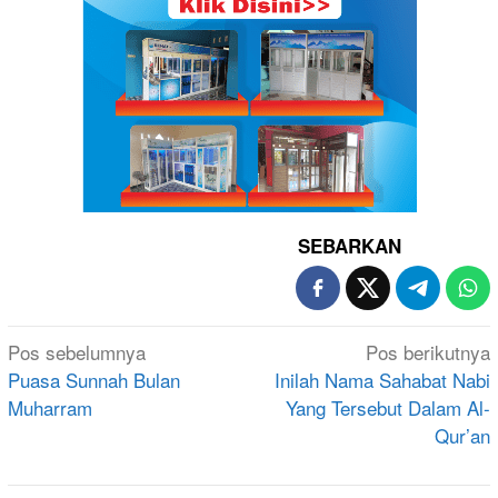
SEBARKAN
Navigasi
Pos sebelumnya
Pos berikutnya
pos
Puasa Sunnah Bulan
Inilah Nama Sahabat Nabi
Muharram
Yang Tersebut Dalam Al-
Qur’an