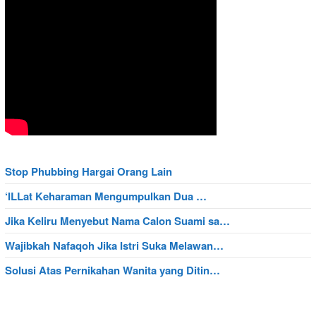
Stop Phubbing Hargai Orang Lain
‘ILLat Keharaman Mengumpulkan Dua …
Jika Keliru Menyebut Nama Calon Suami sa…
Wajibkah Nafaqoh Jika Istri Suka Melawan…
Solusi Atas Pernikahan Wanita yang Ditin…