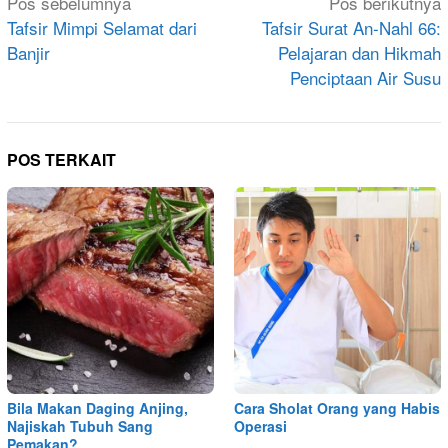
Navigasi
Pos sebelumnya
Pos berikutnya
pos
Tafsir Mimpi Selamat dari
Tafsir Surat An-Nahl 66:
Banjir
Pelajaran dan Hikmah
Penciptaan Air Susu
POS TERKAIT
Bila Makan Daging Anjing,
Cara Sholat Orang yang Habis
Najiskah Tubuh Sang
Operasi
Pemakan?