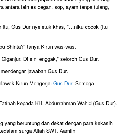
 antara lain es degan, sop, ayam tanpa tulang,
itu, Gus Dur nyeletuk khas, “…niku cocok (itu
Ibu Shinta?” tanya Kirun was-was.
 Ciganjur. Di sini enggak,” seloroh Gus Dur.
a mendengar jawaban Gus Dur.
Pelawak Kirun Mengerjai
Gus Dur
. Semoga
l Fatihah kepada KH. Abdurrahman Wahid (Gus Dur).
g yang beruntung dan dekat dengan para kekasih
 kedalam surga Allah SWT. Aamiin