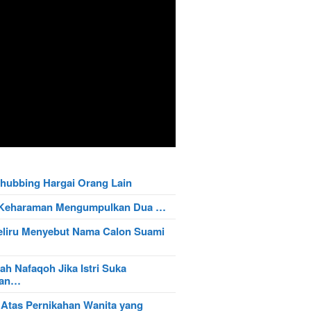
hubbing Hargai Orang Lain
t Keharaman Mengumpulkan Dua …
eliru Menyebut Nama Calon Suami
ah Nafaqoh Jika Istri Suka
wan…
 Atas Pernikahan Wanita yang