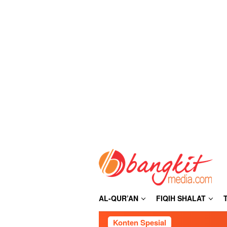
Loncat
ke
konten
AL-QUR’AN
FIQIH SHALAT
Konten Spesial