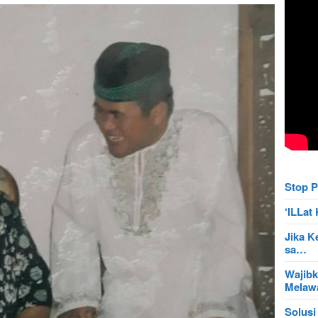
Stop P
‘ILLa
Jika K
sa…
Wajibk
Mela
Solusi