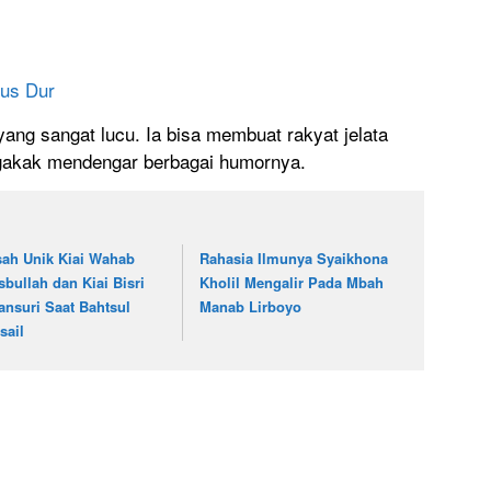
us Dur
ng sangat lucu. Ia bisa membuat rakyat jelata
ngakak mendengar berbagai humornya.
sah Unik Kiai Wahab
Rahasia Ilmunya Syaikhona
sbullah dan Kiai Bisri
Kholil Mengalir Pada Mbah
ansuri Saat Bahtsul
Manab Lirboyo
sail