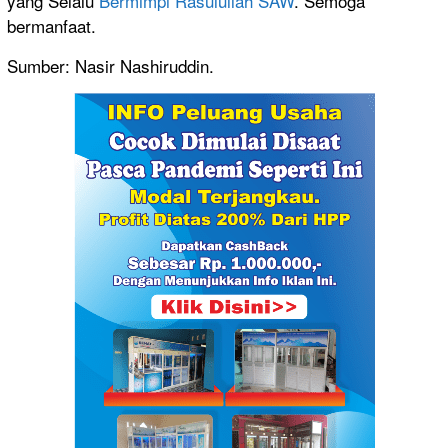
yang Selalu
Bermimpi Rasulullah SAW
. Semoga
bermanfaat.
Sumber: Nasir Nashiruddin.