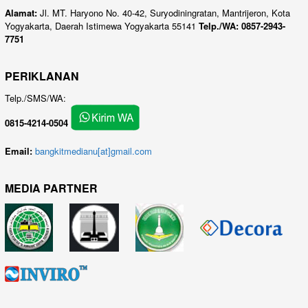
Alamat:
Jl. MT. Haryono No. 40-42, Suryodiningratan, Mantrijeron, Kota
Yogyakarta, Daerah Istimewa Yogyakarta 55141
Telp./WA: 0857-2943-
7751
PERIKLANAN
Telp./SMS/WA:
0815-4214-0504
Email:
bangkitmedianu[at]gmail.com
MEDIA PARTNER