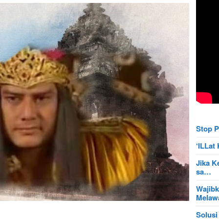
Stop P
‘ILLa
Jika K
sa…
Wajibk
Mela
Solusi