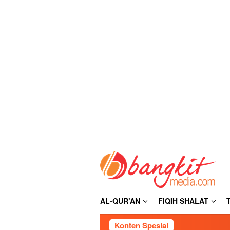
Loncat
ke
konten
AL-QUR’AN
FIQIH SHALAT
Konten Spesial