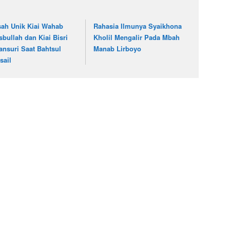
sah Unik Kiai Wahab
Rahasia Ilmunya Syaikhona
sbullah dan Kiai Bisri
Kholil Mengalir Pada Mbah
ansuri Saat Bahtsul
Manab Lirboyo
sail