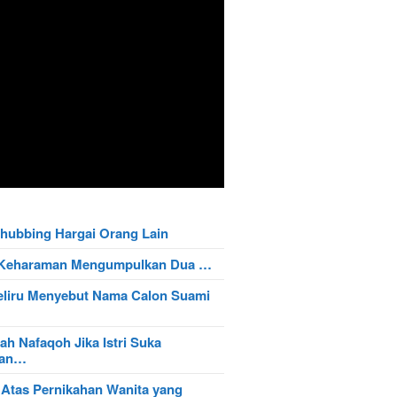
hubbing Hargai Orang Lain
t Keharaman Mengumpulkan Dua …
eliru Menyebut Nama Calon Suami
ah Nafaqoh Jika Istri Suka
wan…
 Atas Pernikahan Wanita yang