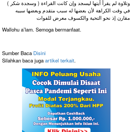
( وسجدة شكر ) وتلاوة لم يقرأ آيتها ليسجد وإن كانت القراءة
في وقت الكراهة لأن بعضها له سبب متقدم وبعضها سببه
مقارن إذ نحو التحية والكسوف معرض للفوات
Wallohu a’lam. Semoga bermanfaat.
Sumber Baca
Disini
Silahkan baca juga
artikel terkait
.