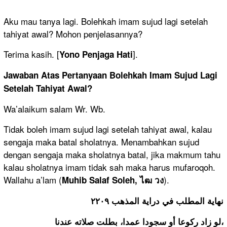
Aku mau tanya lagi. Bolehkah imam sujud lagi setelah
tahiyat awal? Mohon penjelasannya?
Terima kasih. [
].
Yono Penjaga Hati
Jawaban Atas Pertanyaan Bolehkah Imam Sujud Lagi
Setelah Tahiyat Awal?
Wa’alaikum salam Wr. Wb.
Tidak boleh imam sujud lagi setelah tahiyat awal, kalau
sengaja maka batal sholatnya. Menambahkan sujud
dengan sengaja maka sholatnya batal, jika makmum tahu
kalau sholatnya imam tidak sah maka harus mufaroqoh.
Wallahu a’lam (
).
Muhib Salaf Soleh,
ไฒ
วง
نهاية المطلب في دراية المذهب ٢٢٠٩
لو زاد ركوعا أو سجودا عمدا، بطلت صلاته عندنا،