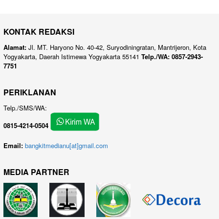
KONTAK REDAKSI
Alamat:
Jl. MT. Haryono No. 40-42, Suryodiningratan, Mantrijeron, Kota
Yogyakarta, Daerah Istimewa Yogyakarta 55141
Telp./WA: 0857-2943-
7751
PERIKLANAN
Telp./SMS/WA:
0815-4214-0504
Email:
bangkitmedianu[at]gmail.com
MEDIA PARTNER