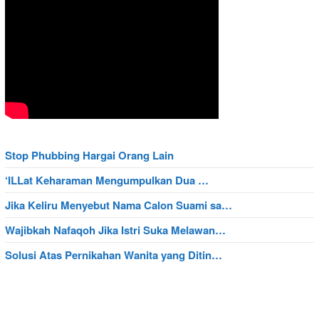
Stop Phubbing Hargai Orang Lain
‘ILLat Keharaman Mengumpulkan Dua …
Jika Keliru Menyebut Nama Calon Suami sa…
Wajibkah Nafaqoh Jika Istri Suka Melawan…
Solusi Atas Pernikahan Wanita yang Ditin…