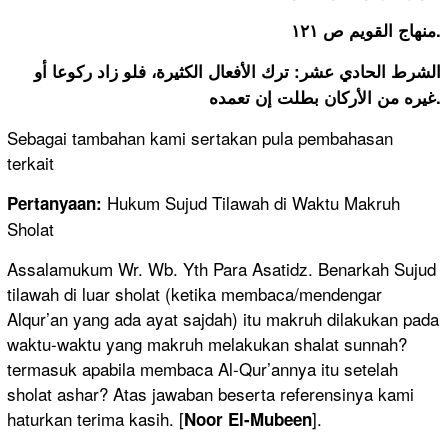
منهاج القويم ص ١٢١.
اﻟﺸﺮﻁ اﻟﺤﺎﺩﻱ ﻋﺸﺮ: ﺗﺮﻙ اﻷﻓﻌﺎﻝ اﻟﻜﺜﻴﺮﺓ، ﻓﻠﻮ ﺯاﺩ ﺭﻛﻮﻋﺎ ﺃﻭ
ﻏﻴﺮﻩ ﻣﻦ اﻷﺭﻛﺎﻥ ﺑﻄﻠﺖ ﺇﻥ ﺗﻌﻤﺪﻩ.
Sebagai tambahan kami sertakan pula pembahasan
terkait
Hukum Sujud Tilawah di Waktu Makruh
Pertanyaan:
Sholat
Assalamukum Wr. Wb. Yth Para Asatidz. Benarkah Sujud
tilawah di luar sholat (ketika membaca/mendengar
Alqur’an yang ada ayat sajdah) itu makruh dilakukan pada
waktu-waktu yang makruh melakukan shalat sunnah?
termasuk apabila membaca Al-Qur’annya itu setelah
sholat ashar? Atas jawaban beserta referensinya kami
haturkan terima kasih. [
].
Noor El-Mubeen