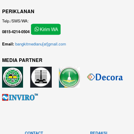
PERIKLANAN
Telp./SMS/WA:
0815-4214-0504
Email:
bangkitmedianu[at]gmail.com
MEDIA PARTNER
CONTACT
REDAKSI