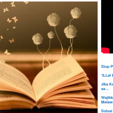
Stop P
‘ILLa
Jika K
sa…
Wajibk
Mela
Solusi