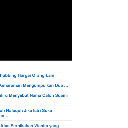
hubbing Hargai Orang Lain
t Keharaman Mengumpulkan Dua …
eliru Menyebut Nama Calon Suami
ah Nafaqoh Jika Istri Suka
wan…
 Atas Pernikahan Wanita yang