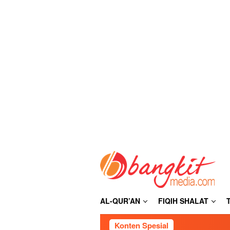
Loncat
ke
konten
AL-QUR’AN
FIQIH SHALAT
Konten Spesial