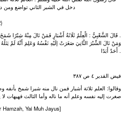
دخل في الشبر الثاني تواضع ومن دخ
)
قَالَ الشَّعْبِيُّ : الْعِلْمُ ثَلَاثَةُ أَشْبَارٍ فَمَنْ نَالَ مِنْهُ شِبْرًا شَمَخَ بِأَنْفِهِ وَظَنَّ أَنَّهُ نَالَهُ .
وَمَنْ نَالَ الشِّبْرَ الثَّانِيَ صَغَرَتْ إلَيْهِ نَفْسُهُ وَعَلِمَ أَنَّهُ لَمْ يَنَلْهُ ، 
أَحَدٌ أَبَدًا .
فيض القدير ٤ ص ٣٨٧
وقالوا: العلم ثلاثة أشبار فمن نال منه شبرا شمخ بأنفه و
صغرت إليه نفسه وعلم أنه ما ناله وأما الثالث فهيهات لا ي
ur Hamzah, Yai Muh Jayus]