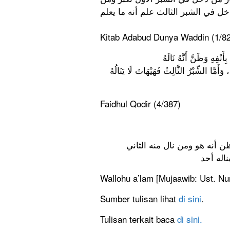
ل في الشبر الثالث علم أنه ما يعلم
Kitab Adabud Dunya Waddin (1/82
وَأَمَّا الشِّبْرُ الثَّالِثُ فَهَيْهَاتَ لَا يَنَالُهُ
Faidhul Qodir (4/387)
ظن أنه هو ومن نال منه الثاني
ناله أحد
Wallohu a’lam [Mujaawib: Ust. N
Sumber tulisan lihat
di sini
.
Tulisan terkait baca
di sini.