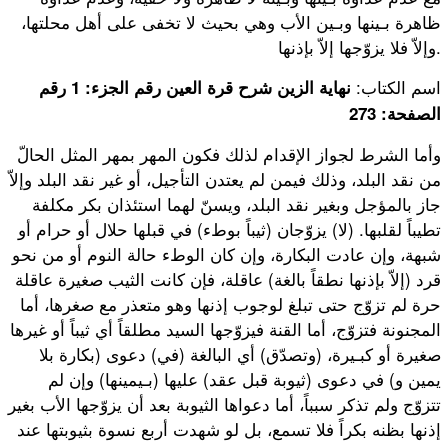
ظاهرة بـينها وبـين الأب وهي بحيث لا تخفى على أهل محلتها،
وإلاّ فلا يزوّجها إلاّ بإذنها.
اسم الكتاب:
نهاية الزين شرح قرة العين رقم الجزء: 1 رقم
الصفحة: 273
وأما الشرط لجواز الإقدام لذلك فكون المهر بمهر المثل الحالّ
من نقد البلد، وذلك فيمن لم يعتدن التأجيل، أو غير نقد البلد وإلاّ
جاز بالمؤجل وبغير نقد البلد، ويسنّ لهما استئذان بكر مكلفة
تطيباً لقلبها. (لا) يزوّجان (ثيباً بوطء) في قبلها حلال أو حرام أو
شبهة، وإن عادت البكارة، وإن كان الوطء حالة النوم أو من نحو
قرد (إلاّ بإذنها نطقاً بالغة) عاقلة، فإن كانت الثيب صغيرة عاقلة
حرة لم تزوّج حتى تبلغ لوجوب إذنها وهو متعذر مع صغرها، أما
المجنونة فتزوّج، أما القنة فيزوّجها السيد مطلقاً أي ثيباً أو غيرها
صغيرة أو كبـيرة، (وتصدّق) أي البالغة (في) دعوى (بكارة بلا
يمين و) في دعوى (ثيوبة قبل عقد) عليها (بـيمينها) وإن لم
تتزوّج ولم تذكر سبباً، أما دعواها الثيوبة بعد أن يزوّجها الأب بغير
إذنها بظنه بكراً فلا تسمع، بل لو شهدت أربع نسوة بثيوبتها عند