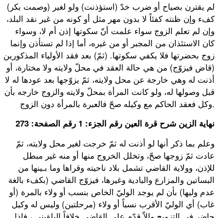
(وصمت بكر) لم يقترن بصياح أو ضرب خدّ (استؤذنت) ولو لغير
كفء وإن ظنته كفئاً لا بدون مهر مثل أو كونه من غير نقد البلد،
وإن لم تعلم الزوج سواء علمت أنّ سكوتها إذن أم لا، وسواء
كان الاستئذان من المجبر أو من غيره، أما إذا لم تستأذن وإنما
زوج بحضرتها فلا يكفي سكوتها. (ثمّ) بعد فقد الأولياء المذكورين
(قاض فيزوّج) من هي حالة العقد في محلّ ولايته ولا مختارة، أو
أذنت له وهي خارجة عن محل ولايته، ثمّ يزوّجها بعد عودها له لا
قبل وصولها له، ولو كانت المرأة بمحلّ ولايته والزوج خارجه بأن
وكل فعقد الحاكم مع وكيله صحّ فالعبرة بالمرأة دون الزوج.
نهاية الزين شرح قرة العين رقم الجزء: 1 رقم الصفحة: 273
وعلم بما ذكر أنها لو أذنت له ثمّ خرجت لغير محل ولايته، ثمّ
عادت ثمّ زوجها صحّ، وتخلل الخروج منها أو منه غير مبطل
للإذن، وولاية القاضي تشمل بلاد ناحيته وقراها وما بـينها من
البساتين والمزارع والبادية وغيرها، فيزوّج القاضي (بكفء بالغة
عدم وليها) بأن لم يوجد الوليّ الخاص بنسب أو ولاء بالمرة (أو
غاب) أي الوليّ الأقرب نسباً أو ولاء (مرحلتين) وليس له وكيل
حاضر في التزويج وإلاّ قدّم على القاضي خلافاً البلقيني ، فإذا