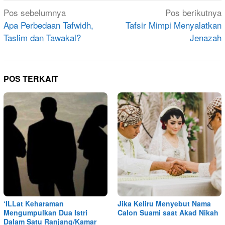
Navigasi
Pos sebelumnya
Pos berikutnya
pos
Apa Perbedaan Tafwidh,
Tafsir Mimpi Menyalatkan
Taslim dan Tawakal?
Jenazah
POS TERKAIT
‘ILLat Keharaman
Jika Keliru Menyebut Nama
Mengumpulkan Dua Istri
Calon Suami saat Akad Nikah
Dalam Satu Ranjang/Kamar