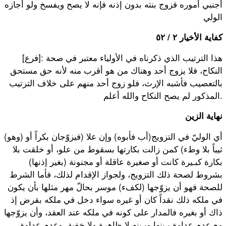
أجنبي أموره فزوج بنته بدون إذنه فإنه لا يصح ويفسخ ولو أجازه
الولي
كفاية الأخيار ٢ / ٥٢
[فرع]: هذا الترتيب الذي ذكرناه في الأولياء معتبر في صحة
النكاح، فلا يزوج أحد وهناك من هو أقرب منه لأنه حق مستحق
بالتعصيب فأشبه الإرث، فلو زوج أحد منهم على خلاف الترتيب
المذكور لم يصح النكاح والله أعلم.
نهاية الزين
(وهو) أي الوليّ في التزويج(أب فأبوه) وإن علا (فيزوّجان بكراً أو
ثيباً بلا وطء) كمن زالت بكارتها بسقوط من علو، أو خلقت بلا
بكارة كبـيرة كانت أو صغيرة عاقلة أو مجنونة (بغير إذنها)
بشروط لصحة ذلك التزويج، ولجواز الإقدام لذلك، فأما الشرط
للصحة فهو أن يزوّجها (لكفء) موسر بحالّ مهر مثلها بأن يكون
في ملكه ذلك نقداً كان أو غيره سواء دخل في ملكه بقرض إذ
ذاك أو بغيره فالمدار على كونه في ملكه عند العقد، وأن يزوّجها
مع عدم عداوة بـينها وبـينه لا ظاهرة ولا خفية، وعدم عداوة