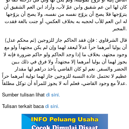
كان لها ابن عم شقيق وابن عمّ لأب، وأراد ابن العم الشقيق أن
يتزوّجها فلا يصح أن يزوّج نفسه من نفسه، ولا يصح أن يزوّجها
له ابن العم للأب لحجبه به بخلاف العكس، أو جنت بالغة فقدت
المجبر.
(ثم محكم عدل) قال الشرقاوي : فإن فقد الحاكم جاز للزوجين
أن يوليا أمرهما حراً عدلاً ليعقد لهما وإن لم يكن مجتهداً ولو مع
وجود مجتهد، بخلاف ما إذا وجد الحاكم ولو حاكم ضرورة فإنه لا
يجوز لهما أن يوليا أمرهما إلا مجتهداً، ولا فرق في ذلك بـين
الحضر والسفر. نعم لو كان القاضي يأخذ دراهم لها مقدار
عظيم لا تحتمل عادة النسبة للزوجين جاز لهما تولية أمرهما حراً
عدلاً مع وجود القاضي، فعلم أنه لا يجوز للمرأة أن توكل مطلقاً.
Sumber tulisan lihat
di sini.
Tulisan terkait baca
di sini.