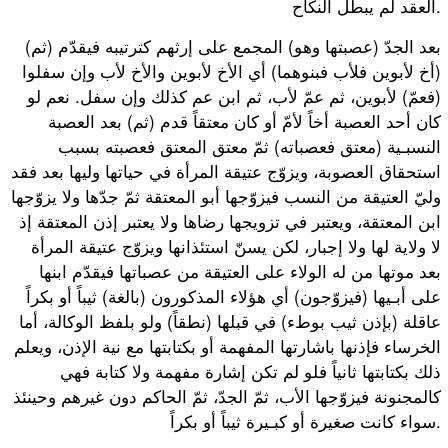
العقد لم يبطل النكاح.
(ثم) بعد الجدّ (عصبتها وهو) المجمع على إرثهم كترتيبه فيقدّم
(أخ لأبوين فلأب فبنوهما) أي الأخ لأبوين والأخ لأب وإن سفلوا
(فعمّ) لأبوين، ثم عمّ لأب، ثم ابن عم كذلك وإن سفل. نعم لو
كان أحد العصبة أخاً لأمّ أو كان معتقاً قدم (ثم) بعد العصبة
النسبـية (معتق فعصباته) ثمّ معتق المعتق فعصبته بسبب
استحقاق العصوبة، ويزوّج عتيقة المرأة في حياتها وليها بعد فقد
وليّ العتيقة من النسب فيزوّجها أبو المعتقة ثمّ جدّها ولا يزوّجها
ابن المعتقة، ويعتبر في تزويجها رضاها ولا يعتبر إذن المعتقة إذ
لا ولاية لها ولا إجبار، لكن يسنّ استئذانها ويزوّج عتيقة المرأة
بعد موتها من له الولاء على العتيقة من عصباتها فيقدّم ابنها
على أبـيها (فيزوّجون) أي هؤلاء المذكورون (بالغة) ثيباً أو بكراً
عاقلة (بإذن ثيب بوطء) في قبلها (نطقاً) ولو بلفظ الوكالة، أما
الخرساء فإذنها باشارتها المفهمة أو بكتابتها مع نية الإذن، ويعلم
ذلك بكتابتها ثانياً فلو لم تكن إشارة مفهمة ولا كتابة فهي
كالمجنونة فيزوّجها الأب، ثمّ الجدّ، ثمّ الحاكم دون غيرهم وحينئذ
سواء كانت صغيرة أو كبـيرة ثيباً أو بكراً.