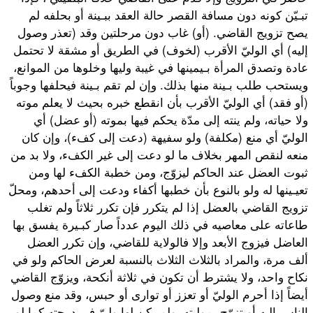
تبـيّن كونه دون مسافة القصر حالة العقد ببـينة أو بحلفه لم
يصح تزويج القاضي. (أو) غاب دون مرحلتين وقد (تعذر وصول
إليه) أي الوليّ الأقرب (لخوف) في الطريق أو مشقة لا تحتمل
عادة وتصدق المرأة بـيمينها في غيبة وليها وخلوها من الموانع،
ويستحب طلب بـينة منها بذلك. وإن لم تقم بـينة فيحلفها وجوباً
(أو فقد) أي الوليّ الأقرب بأن انقطع خبره بحيث لا يعلم موته
ولا حياته، ولم ينته إلى مدّة يحكم فيها بموته (أو عضل) أي
الوليّ أي منع (مكلفة) ولو سفيهة (دعت إلى كفء)، وإن كان
منعه لنقص المهر بخلاف ما لو دعت إلى غير الكفء، ولا بد من
ثبوت العضل عند الحاكم ليزوّج، ومن خطبة الكفء لها ومن
تعيـينها له ولو بالنوع بأن خطبها أكفاء ودعت إلى أحدهم، ومحلّ
تزويج القاضي بالعضل إذا لم يتكرر فإن تكرر ثلاثاً ولم تغلب
طاعاته على معاصيه في ذلك اليوم عدداً صار كبـيرة يفسق بها
العاضل فيزوج الأبعد وإلا فالولاية للقاضي، وإن تكرر العضل
ألف مرة، والمراد بالثلاث الثلاث بالنسبة لعرض الحاكم ولو في
نكاح واحد، ولا يشترط أن تكون في ثلاثة أنكحة، ويزوّج القاضي
أيضاً إذا أحرم الوليّ أو تعزز أو توارى أو حبس، وقد منع وصول
الناس إليه أو تزوّج بموليته، ولم يكن لها وليّ في درجته كما لو