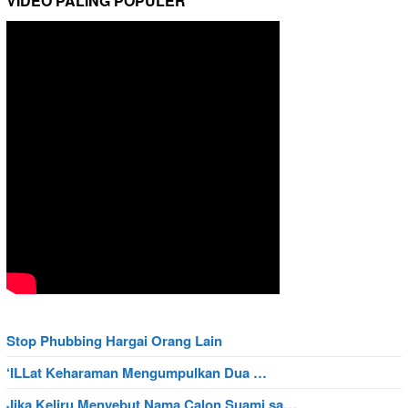
VIDEO PALING POPULER
Stop Phubbing Hargai Orang Lain
‘ILLat Keharaman Mengumpulkan Dua …
Jika Keliru Menyebut Nama Calon Suami sa…