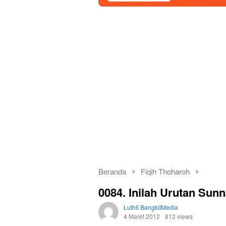
Beranda
Fiqih Thoharoh
0084. Inilah Urutan Su
Luthfi BangkitMedia
4 Maret 2012
812 views