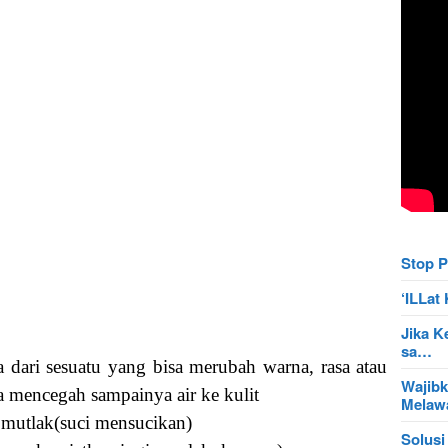
Stop P
‘ILLa
Jika K
sa…
dari sesuatu yang bisa merubah warna, rasa atau
Wajibk
sa mencegah sampainya air ke kulit
Mela
r mutlak(suci mensucikan)
Solusi