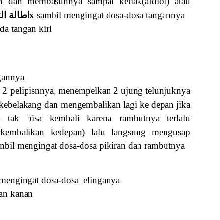
 dan membasuhnya sampai ketiak(afdlol) atau
(اطالة التحجيل3x
sambil mengingat dosa-dosa tangannya
a tangan kiri
gannya
a 2 pelipisnnya, menempelkan 2 ujung telunjuknya
 kebelakang dan mengembalikan lagi ke depan jika
a tak bisa kembali karena rambutnya terlalu
ikembalikan kedepan) lalu langsung mengusap
sambil mengingat dosa-dosa pikiran dan rambutnya
mengingat dosa-dosa telinganya
an kanan