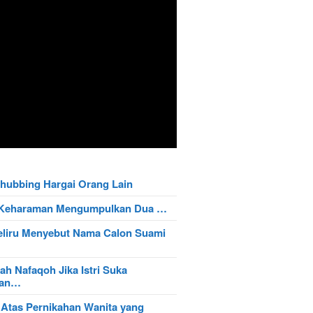
hubbing Hargai Orang Lain
t Keharaman Mengumpulkan Dua …
eliru Menyebut Nama Calon Suami
ah Nafaqoh Jika Istri Suka
wan…
 Atas Pernikahan Wanita yang