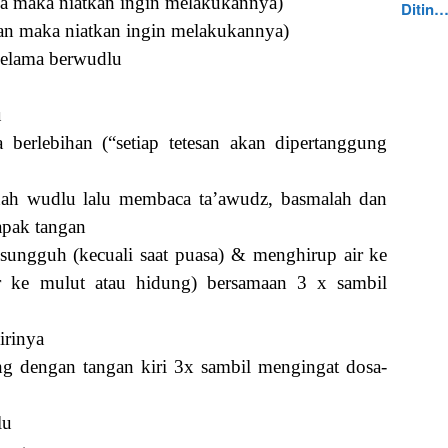
isa maka niatkan ingin melakukannya)
Ditin
an maka niatkan ingin melakukannya)
 selama berwudlu
u
berlebihan (“setiap tetesan akan dipertanggung
unah wudlu lalu membaca ta’awudz, basmalah dan
apak tangan
ungguh (kecuali saat puasa) & menghirup air ke
r ke mulut atau hidung) bersamaan 3 x sambil
irinya
ng dengan tangan kiri 3x sambil mengingat dosa-
lu