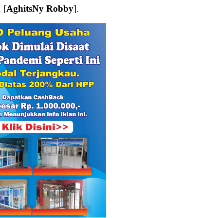
 [
AghitsNy Robby
].