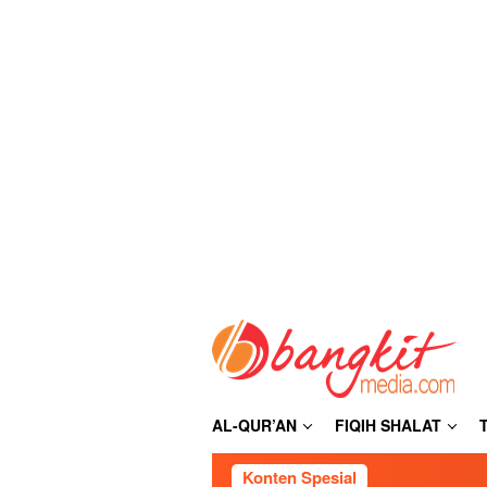
Loncat
ke
konten
AL-QUR’AN
FIQIH SHALAT
Konten Spesial