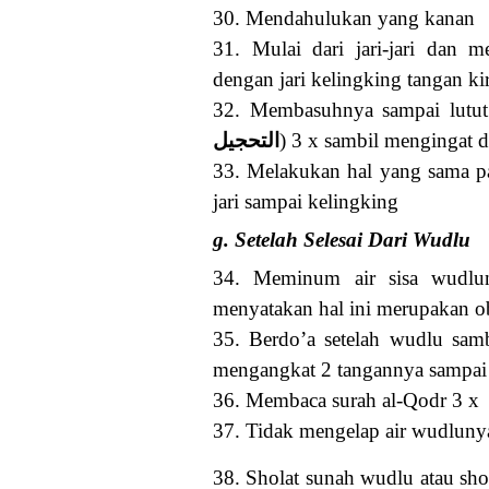
30. Mendahulukan yang kanan
31. Mulai dari jari-jari dan m
dengan jari kelingking tangan ki
32. Membasuhnya sampai lutut (
التحجيل
) 3 x sambil mengingat
33. Melakukan hal yang sama pa
jari sampai kelingking
g. Setelah Selesai Dari Wudlu
34. Meminum air sisa wudlun
menyatakan hal ini merupakan ob
35. Berdo’a setelah wudlu samb
mengangkat 2 tangannya sampai ki
36. Membaca surah al-Qodr 3 x
37. Tidak mengelap air wudluny
38. Sholat sunah wudlu atau sho