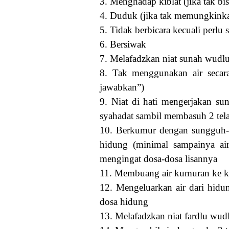
3. Menghadap kiblat (jika tak b
4. Duduk (jika tak memungkink
5. Tidak berbicara kecuali perlu
6. Bersiwak
7. Melafadzkan niat sunah wudl
8. Tak menggunakan air secara 
jawabkan”)
9. Niat di hati mengerjakan s
syahadat sambil membasuh 2 tel
10. Berkumur dengan sungguh-s
hidung (minimal sampainya ai
mengingat dosa-dosa lisannya
11. Membuang air kumuran ke k
12. Mengeluarkan air dari hidu
dosa hidung
13. Melafadzkan niat fardlu wud