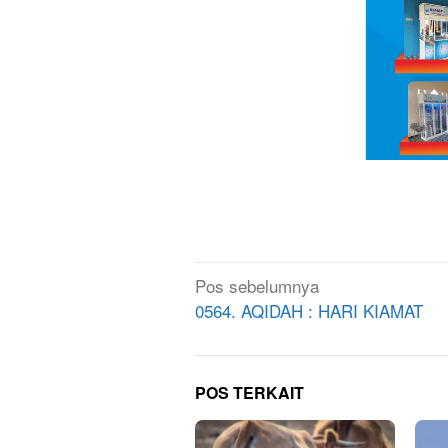
Navigasi
Pos sebelumnya
pos
0564. AQIDAH : HARI KIAMAT
POS TERKAIT