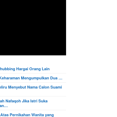
hubbing Hargai Orang Lain
t Keharaman Mengumpulkan Dua …
eliru Menyebut Nama Calon Suami
ah Nafaqoh Jika Istri Suka
wan…
 Atas Pernikahan Wanita yang