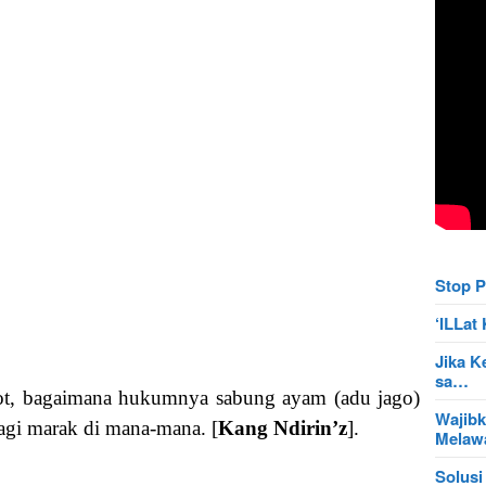
Stop P
‘ILLa
Jika K
sa…
ot, bagaimana hukumnya sabung ayam (adu jago)
Wajibk
agi marak di mana-mana. [
Kang Ndirin’z
].
Mela
Solusi