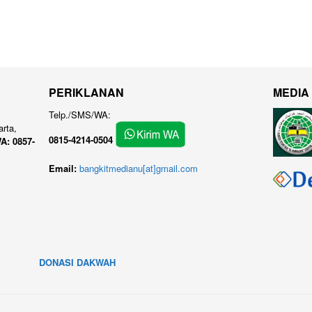
PERIKLANAN
MEDIA
Telp./SMS/WA:
arta,
0815-4214-0504
A: 0857-
Email:
bangkitmedianu[at]gmail.com
DONASI DAKWAH