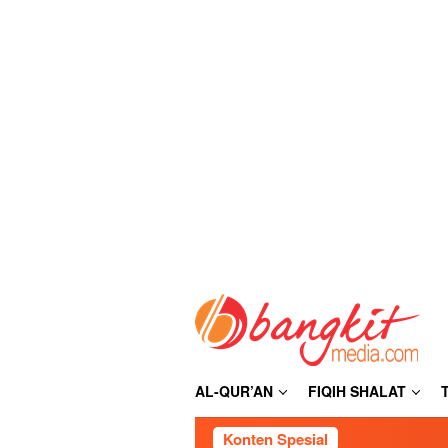
Loncat
ke
konten
AL-QUR’AN
FIQIH SHALAT
Konten Spesial