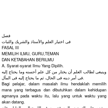
فصل
فى اختيار العلم والأستاذ والشريك والثبات
FASAL III
MEMILIH ILMU, GURU,TEMAN
DAN KETABAHAN BERILMU
A. Syarat-sya
rat Ilmu Yang Dipilih.
وينبغى لطالب العلم أن يختار من كل علم أحسنه وما يحتاج إليه
فى أمر دينه فى الحال، ثم ما يحتاج إليه فى المآل.
Bagi pelajar, dalam masalah ilmu hendaklah memilih
mana yang terbagus dan dibutuhkan
dalam kehidupan
agmanya pada waktu itu, lalu yang untuk waktu yang
akan datang.
ويقدم علم التوحيد والمعرفة ويعرف الله تعالى بالدليل، فإن