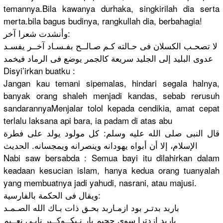
temannya.B
ila kawanya durhaka, singkirila
h dia serta
merta.bila
bagus budinya, rangkullah
dia, berbahagia
!
وأنشدت شعرا آخر:
لا تصحـب الكسلان فى حـالته كـم صـالــح بفـسـاد آخــر يفسـد
عدوى البليد إلى الجليد سريعة كالجمر يوضع فى الرماد فيخمد
Disyi’irka
n buatku :
Jangan kau temani sipemalas,
hindari segala halnya,
banyak orang shaleh menjadi kandas, sebab rerusuh
sandaranny
aMenjalar tolol kepada cendikia, amat cepat
terlalu laksana api bara, ia padam di atas abu
قال النبى صلى الله عليه وسلم: كل مولود يولد على فطرة
الإسلام، إلا أن أبواه يهودانه وينصرانه ويمجسانه. الحديث
Nabi saw bersabda : Semua bayi itu dilahirkan
dalam
keadaan kesucian islam, hanya kedua orang tuanyalah
yang membuatnya
jadi yahudi, nasrani, atau majusi.
ويقال فى الحكمة بالفارسية:
باربد بدتـر بود ازمـاربد بحـق ذات بـاك الله الصـمـد
باربد ازدترا سوى حجيم بار نـيكــوكــ
ير نابـى نعــيم