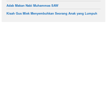
Adab Makan Nabi Muhammas SAW
Kisah Gus Miek Menyembuhkan Seorang Anak yang Lumpuh