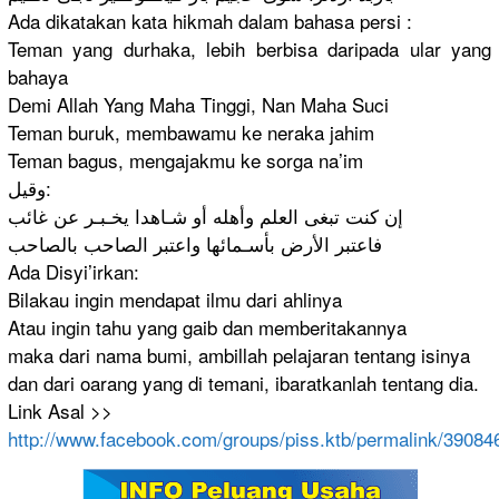
Ada dikatakan kata hikmah dalam bahasa persi :
Teman yang durhaka, lebih berbisa daripada ular yang
bahaya
Demi Allah Yang Maha Tinggi, Nan Maha Suci
Teman buruk, membawamu ke neraka jahim
Teman bagus, mengajakmu
ke sorga na’im
وقيل:
إن كنت تبغى العلم وأهله أو شـاهدا يخـبـر عن غائب
فاعتبر الأرض بأسـمائها واعتبر الصاحب بالصاحب
Ada Disyi’irka
n:
Bilakau ingin mendapat ilmu dari ahlinya
Atau ingin tahu yang gaib dan memberitak
annya
maka dari nama bumi, ambillah pelajaran tentang isinya
dan dari oarang yang di temani, ibaratkanl
ah tentang dia.
Link Asal >>
http://
www.faceboo
k.com/
groups/
piss.ktb/
permalink/
39084