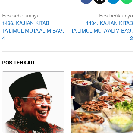
Navigasi
Pos sebelumnya
Pos berikutnya
pos
1436. KAJIAN KITAB
1434. KAJIAN KITAB
TA’LIMUL MUTA’ALIM BAG.
TA’LIMUL MUTA’ALIM BAG.
4
2
POS TERKAIT