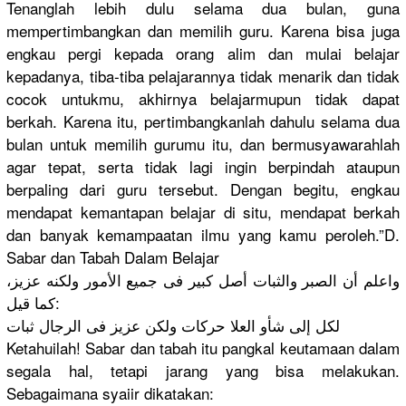
Tenanglah lebih dulu selama dua bulan, guna
mempertimb
angkan dan memilih guru. Karena bisa juga
engkau pergi kepada orang alim dan mulai belajar
kepadanya,
tiba-tiba pelajarann
ya tidak menarik dan tidak
cocok untukmu, akhirnya belajarmup
un tidak dapat
berkah. Karena itu, pertimbang
kanlah dahulu selama dua
bulan untuk memilih gurumu itu, dan bermusyawa
rahlah
agar tepat, serta tidak lagi ingin berpindah ataupun
berpaling dari guru tersebut. Dengan begitu, engkau
mendapat kemantapan
belajar di situ, mendapat berkah
dan banyak kemampaata
n ilmu yang kamu peroleh.”D
.
Sabar dan Tabah Dalam Belajar
واعلم أن الصبر والثبات أصل كبير فى جميع الأمور ولكنه عزيز،
كما قيل:
لكل إلى شأو العلا حركات ولكن عزيز فى الرجال ثبات
Ketahuilah
! Sabar dan tabah itu pangkal keutamaan dalam
segala hal, tetapi jarang yang bisa melakukan.
Sebagaiman
a syaiir dikatakan: