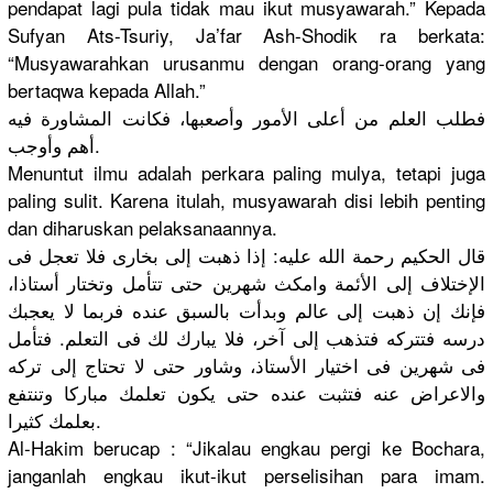
pendapat lagi pula tidak mau ikut musyawarah
.” Kepada
Sufyan Ats-Tsuriy
, Ja’far Ash-Shodik
ra berkata:
“Musyawara
hkan urusanmu dengan orang-oran
g yang
bertaqwa kepada Allah.”
فطلب العلم من أعلى الأمور وأصعبها، فكانت المشاورة فيه
أهم وأوجب.
Menuntut ilmu adalah perkara paling mulya, tetapi juga
paling sulit. Karena itulah, musyawarah
disi lebih penting
dan diharuskan
pelaksanaa
nnya.
قال الحكيم رحمة الله عليه: إذا ذهبت إلى بخارى فلا تعجل فى
الإختلاف إلى الأئمة وامكث شهرين حتى تتأمل وتختار أستاذا،
فإنك إن ذهبت إلى عالم وبدأت بالسبق عنده فربما لا يعجبك
درسه فتتركه فتذهب إلى آخر، فلا يبارك لك فى التعلم. فتأمل
فى شهرين فى اختيار الأستاذ، وشاور حتى لا تحتاج إلى تركه
والاعراض عنه فتثبت عنده حتى يكون تعلمك مباركا وتنتفع
بعلمك كثيرا.
Al-Hakim berucap : “Jikalau engkau pergi ke Bochara,
janganlah engkau ikut-ikut perselisih
an para imam.