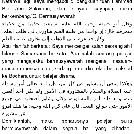
Katanya lagi: saya mengabdi di pangkuan tuan Hammad
Bin Abu Sulaiman, dan ternyata sayapun makin
berkembang
.”C. Bermusyawa
rah
وقال أبو حنيفة رحمة الله عليه: سمعت حكيما من حكماء
سمرقند قال: إن واحدا من طلبة العلم شاورنى فى طلب العلم،
وكان قد عزم على الذهاب إلى بخارى لطلب العلم
Abu Hanifah berkata : Saya mendengar salah seorang ahli
hikmah Samarkand berkata: Ada salah seorang pelajar
yang mengajakku
bermusyawa
rah mengenai masalah-
ma
salah mencari ilmu, sedang ia sendiri telah bermaksud
ke Bochara untuk belajar disana.
وهكذا ينبغى أن يشاور فى كل أمر، فإن الله تعالى أمر رسوله
عليه الصلاة والسلام بالمشاورة فى الأمور ولم يكن أحد أفطن
منه، ومع ذلك أمر بالمشاورة،
وكان يشاور أصحابه فى جميع
الأمور حتى حوائج البيت. قال على كرم الله وجهه: ما هلك امرؤ
عن مشورة
Demikianla
h, maka seharusnya
pelajar suka
bermusyawa
rah dalam segala hal yang dihadapi.