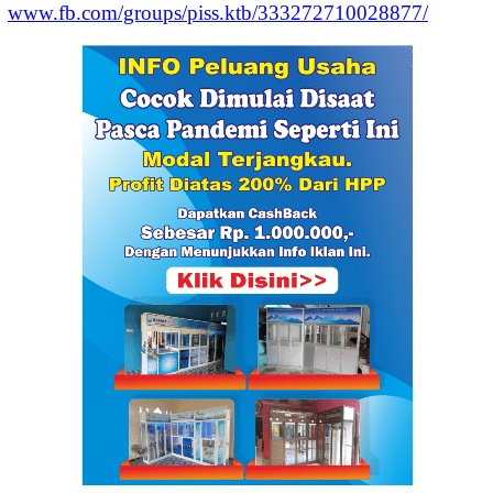
www.fb.com/groups/piss.ktb/333272710028877/