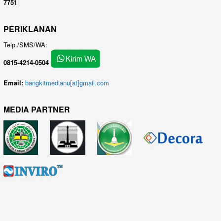
7751
PERIKLANAN
Telp./SMS/WA:
0815-4214-0504
Email:
bangkitmedianu[at]gmail.com
MEDIA PARTNER