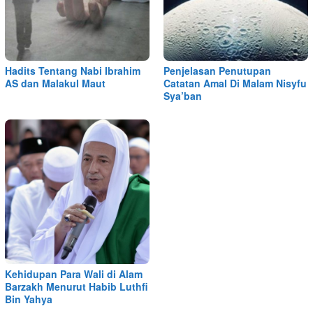
Hadits Tentang Nabi Ibrahim
Penjelasan Penutupan
AS dan Malakul Maut
Catatan Amal Di Malam Nisyfu
Sya’ban
Kehidupan Para Wali di Alam
Barzakh Menurut Habib Luthfi
Bin Yahya