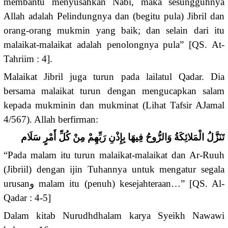
membantu menyusahkan Nabi, maka sesungguhnya
Allah adalah Pelindungnya dan (begitu pula) Jibril dan
orang-orang mukmin yang baik; dan selain dari itu
malaikat-malaikat adalah penolongnya pula” [QS. At-
Tahriim : 4].
Malaikat Jibril juga turun pada lailatul Qadar. Dia
bersama malaikat turun dengan mengucapkan salam
kepada mukminin dan mukminat (Lihat Tafsir AJamal
4/567). Allah berfirman:
تَنَزَّلُ الْمَلائِكَةُ وَالرُّوحُ فِيهَا بِإِذْنِ رَبِّهِمْ مِنْ كُلِّ أَمْرٍ سَلَام
“Pada malam itu turun malaikat-malaikat dan Ar-Ruuh
(Jibriil) dengan ijin Tuhannya untuk mengatur segala
urusanو malam itu (penuh) kesejahteraan…” [QS. Al-
Qadar : 4-5]
Dalam kitab Nurudhdhalam karya Syeikh Nawawi