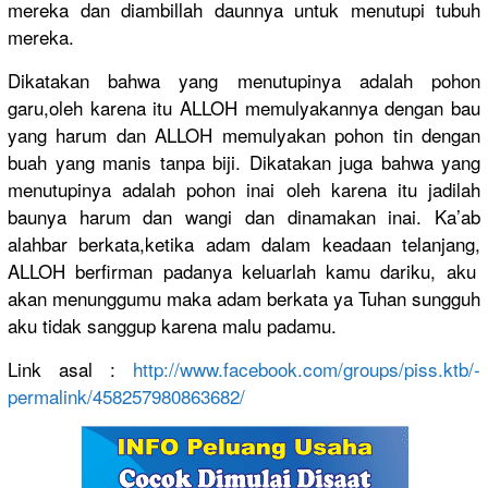
mereka dan diambillah
daunnya untuk menutupi tubuh
mereka.
Dikatakan bahwa yang menutupiny
a adalah pohon
garu,oleh karena itu ALLOH memulyakan
nya dengan bau
yang harum dan ALLOH memulyakan
pohon tin dengan
buah yang manis tanpa biji. Dikatakan juga bahwa yang
menutupiny
a adalah pohon inai oleh karena itu jadilah
baunya harum dan wangi dan dinamakan inai. Ka’ab
alahbar berkata,ke
tika adam dalam keadaan telanjang,
ALLOH­ berfirman padanya keluarlah kamu dariku, aku
akan menunggumu
maka adam berkata ya Tuhan sungguh
aku tidak sanggup karena malu padamu.
Link asal :
http://
­www.facebo
ok.com­/
groups/
­piss.ktb/
­
permalink/
­4582579808
63682/