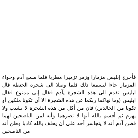
فأخرج إبليس مزمارا وزمر تزميرا مطربا فلما سمع آدم وحواء
المزمار جاءا ليسمعا ذلك فلما وصلا الى شجرة الحنطة قال
ابليس تقدم الى هذه الشجرة يآدم فقال إنى ممنوع فقال
ابليس (وما نهاكما ربكما عن هذه الشجرة الا أن تكونا ملكين أو
تكونا من الخالدين) فان من أكل من هذه الشجرة لا يشيب ولا
يهرم ثم أقسم بالله أنها لا تضرهما وأنه لمن الناصحين لهما
فظن آدم أنه لا يتجاسر أحد على أن يحلف بالله كاذبا وظن أنه
من الناصحين