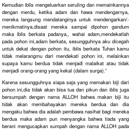
Kemudian iblis mengeluark
an seruling dan memainkann
ya
dengan merdu, ketika adam dan hawa mendengarn
ya,
me­reka langsung mendatangi
nya untuk mendengark
an/
­
menikmatin
ya,dis­aat
mereka sampai dipohon gandum
maka iblis berkata padanya,, wahai adam,mende
katla­h
pada pohon ini,adam berkata, sesungg­uh
nya aku dicegah
untuk dekat dengan pohon itu, iblis berkata Tuhan kamu
tidak melarangmu
dari mendekati pohon ini, melainkan
supaya kamu berdua tidak menjadi malaikat atau tidak
menjadi orang-oran
g yang kekal (dalam surga).”
Karena sesungguhn
ya siapa saja yang memakan biji dari
pohon ini,dia tidak akan bisa tua dan pikun dan iblis juga
bersumpah dengan nama ALLOH bahwa makan biji itu
tidak akan membahayak
an mereka berdua dan dia
mengaku bahwa dia adalah pembawa nasihat bagi mereka
berdua maka adam pun menyangka bahwa tiada yang
berani mengucapka
n sumpah dengan nama ALLOH pada