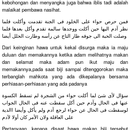
kebohongan
dan menyangka juga bahwa iblis tadi adalah
malaikat pembawa nasihat.
فمن حرص حواء على الخلود فى الجنة تقدمت وأكلت فلما
نظر آدم اليها حين أكلت ووجدها سالمة تقدم وأكل بعدها فلما
وصلت الحبة الى جوفه طار التاج عن رأسه وطارت الحلل أيضا
Dari keinginan hawa untuk kekal disurga maka ia maju
duluan dan memakannya
ketika adam melihatnya
makan
dan selamat maka adam pun ikut maju dan
memakannya
,pada­ saat biji sampai ditenggoro
kan maka
terbanglah
mahkota yang ada dikepalany
a bersama
perhiasan-
perhi­asan
yang ada padanya
سؤال لأى شئ لما أكلت حواء من الشجرة لم تسقط الكسوة
عنها فى الحال وآدم حين أكل سقطت عنه فى الحال الجواب
لوسقطت فى الحال عن حواء لرجع آدم ولم يأكل وأيضا االدية
على العاقلة ولان الأمر كان أولا لآدم
Pertanyaan
, kenapa disaat hawa makan biji tersebut