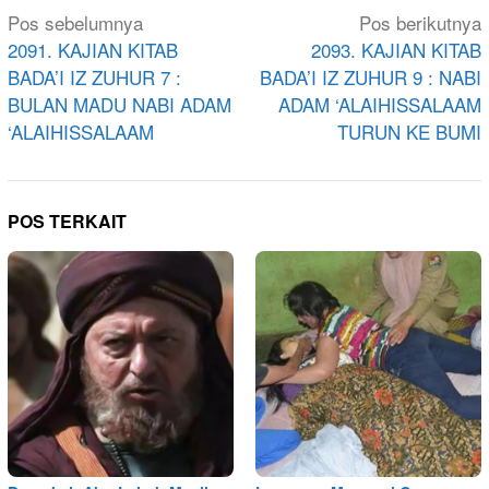
Navigasi
Pos sebelumnya
Pos berikutnya
pos
2091. KAJIAN KITAB
2093. KAJIAN KITAB
BADA’I IZ ZUHUR 7 :
BADA’I IZ ZUHUR 9 : NABI
BULAN MADU NABI ADAM
ADAM ‘ALAIHISSALAAM
‘ALAIHISSALAAM
TURUN KE BUMI
POS TERKAIT