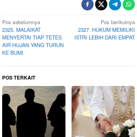
Navigasi
Pos sebelumnya
Pos berikutnya
pos
2325. MALAIKAT
2327. HUKUM MEMILIKI
MENYERTAI TIAP TETES
ISTRI LEBIH DARI EMPAT
AIR HUJAN YANG TURUN
KE BUMI
POS TERKAIT