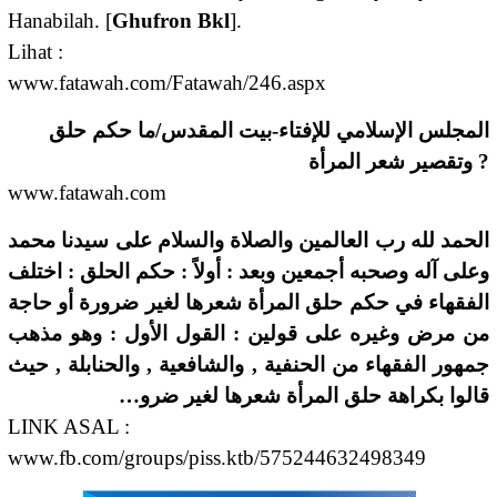
Hanabilah. [
Ghufron Bkl
].
Lihat :
www.fatawah.com/Fatawah/246.aspx
المجلس الإسلامي للإفتاء-بيت المقدس/ما حكم حلق
وتقصير شعر المرأة ?
www.fatawah.com
الحمد لله رب العالمين والصلاة والسلام على سيدنا محمد
وعلى آله وصحبه أجمعين وبعد : أولاً : حكم الحلق : اختلف
الفقهاء في حكم حلق المرأة شعرها لغير ضرورة أو حاجة
من مرض وغيره على قولين : القول الأول : وهو مذهب
جمهور الفقهاء من الحنفية , والشافعية , والحنابلة , حيث
قالوا بكراهة حلق المرأة شعرها لغير ضرو…
LINK ASAL :
www.fb.com/groups/piss.ktb/575244632498349