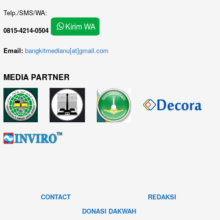
Telp./SMS/WA:
0815-4214-0504
Email:
bangkitmedianu[at]gmail.com
MEDIA PARTNER
CONTACT
REDAKSI
DONASI DAKWAH