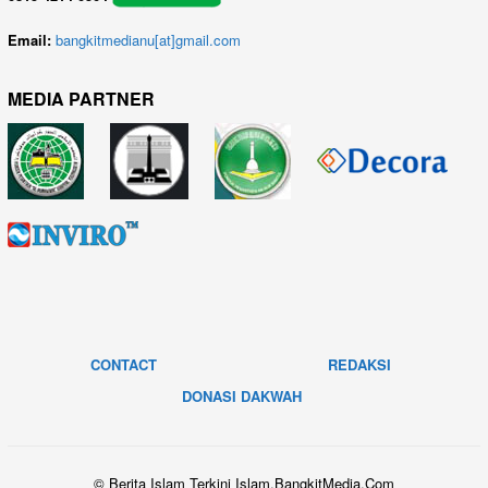
Email:
bangkitmedianu[at]gmail.com
MEDIA PARTNER
CONTACT
REDAKSI
DONASI DAKWAH
© Berita Islam Terkini Islam.BangkitMedia.Com