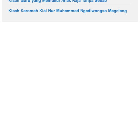
Kisah Guru yang Memukul Anak Raja Tanpa Sebab
Kisah Karomah Kiai Nur Muhammad Ngadiwongso Magelang