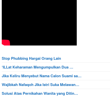
Stop Phubbing Hargai Orang Lain
‘ILLat Keharaman Mengumpulkan Dua …
Jika Keliru Menyebut Nama Calon Suami sa…
Wajibkah Nafaqoh Jika Istri Suka Melawan…
Solusi Atas Pernikahan Wanita yang Ditin…