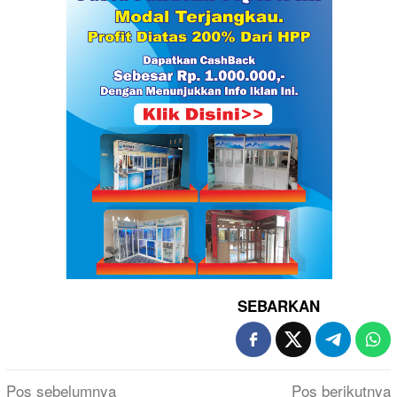
SEBARKAN
Navigasi
Pos sebelumnya
Pos berikutnya