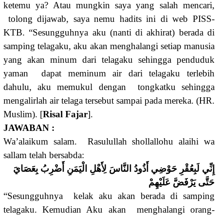
ketemu ya? Atau mungkin saya yang salah mencari,
tolong dijawab, saya nemu hadits ini di web PISS-
KTB. “Sesungguhnya aku (nanti di akhirat) berada di
samping telagaku, aku akan menghalangi setiap manusia
yang akan minum dari telagaku sehingga penduduk
yaman dapat meminum air dari telagaku terlebih
dahulu, aku memukul dengan tongkatku sehingga
mengalirlah air telaga tersebut sampai pada mereka. (HR.
Muslim). [
Risal Fajar
].
JAWABAN :
Wa’alaikum salam. Rasulullah shollallohu alaihi wa
sallam telah bersabda:
إِنِّي لَبِعُقْرِ حَوْضِي أَذُودُ النَّاسَ لِأَهْلِ الْيَمَنِ أَضْرِبُ بِعَصَايَ
حَتَّى يَرْفَضَّ عَلَيْهِمْ
“Sesungguhnya kelak aku akan berada di samping
telagaku. Kemudian Aku akan menghalangi orang-