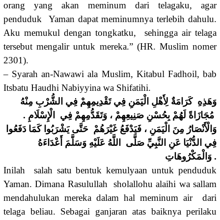
orang yang akan meminum dari telagaku, agar
penduduk Yaman dapat meminumnya terlebih dahulu.
Aku memukul dengan tongkatku, sehingga air telaga
tersebut mengalir untuk mereka.” (HR. Muslim nomer
2301).
– Syarah an-Nawawi ala Muslim, Kitabul Fadhoil, bab
Itsbatu Haudhi Nabiyyina wa Shifatihi.
وَهَذِهِ كَرَامَةٌ لِأَهْلِ الْيَمَنِ فِي تَقْدِيمِهِمْ فِي الشُّرْبِ مِنْهُ
مُجَازَاةً لَهُمْ بِحُسْنِ صَنِيعِهِمْ ، وَتَقَدُّمِهِمْ فِي الْإِسْلَامِ .
وَالْأَنْصَارُ مِنَ الْيَمَنِ ، فَيَدْفَعُ غَيْرَهُمْ حَتَّى يَشْرَبُوا كَمَا دَفَعُوا
فِي الدُّنْيَا عَنِ النَّبِيِّ صَلَّى اللَّهُ عَلَيْهِ وَسَلَّمَ أَعْدَاءَهُ
وَالْمَكْرُوهَاتِ .
Inilah salah satu bentuk kemulyaan untuk penduduk
Yaman. Dimana Rasulullah sholallohu alaihi wa sallam
mendahulukan mereka dalam hal meminum air dari
telaga beliau. Sebagai ganjaran atas baiknya perilaku