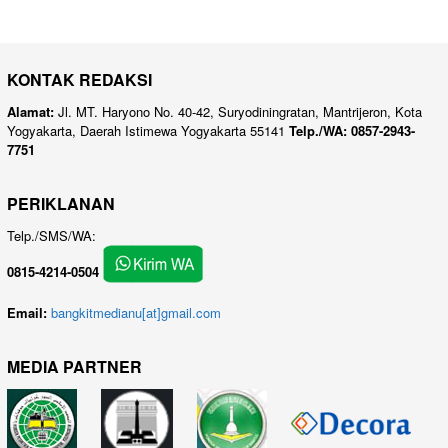
KONTAK REDAKSI
Alamat:
Jl. MT. Haryono No. 40-42, Suryodiningratan, Mantrijeron, Kota
Yogyakarta, Daerah Istimewa Yogyakarta 55141
Telp./WA: 0857-2943-
7751
PERIKLANAN
Telp./SMS/WA:
0815-4214-0504
Email:
bangkitmedianu[at]gmail.com
MEDIA PARTNER