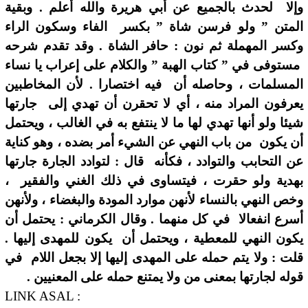
وإلا لحدث بالجميع عن أبي هريرة والله أعلم . وبقية
المتن ” ولو فرسن شاة ” بكسر الفاء وسكون الراء
وكسر المهملة ثم نون : حافر الشاة . وقد تقدم شرحه
مستوفى في ” كتاب الهبة ” والكلام على إعراب يا نساء
المسلمات ، وحاصله أن فيه اختصارا . لأن المخاطبين
يعرفون المراد منه ، أي لا تحقرن أن تهدي إلى جارتها
شيئا ولو أنها تهدي لها ما لا ينتفع به في الغالب ، ويحتمل
أن يكون من باب النهي عن الشيء أمر بضده ، وهو كناية
عن التحابب والتوادد ، فكأنه قال : لتوادد الجارة جارتها
بهدية ولو حقرت ، فيتساوى في ذلك الغني والفقير ،
وخص النهي بالنساء لأنهن موارد المودة والبغضاء ، ولأنهن
أسرع انفعالا في كل منهما . وقال الكرماني : يحتمل أن
يكون النهي للمعطية ، ويحتمل أن يكون للمهدى إليها .
قلت : ولا يتم حمله على المهدى إليها إلا بجعل اللام في
قوله لجارتها بمعنى من ولا يمتنع حمله على المعنيين .
LINK ASAL :