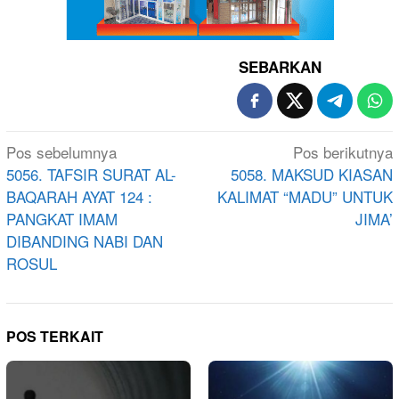
SEBARKAN
Navigasi
Pos sebelumnya
Pos berikutnya
pos
5056. TAFSIR SURAT AL-
5058. MAKSUD KIASAN
BAQARAH AYAT 124 :
KALIMAT “MADU” UNTUK
PANGKAT IMAM
JIMA’
DIBANDING NABI DAN
ROSUL
POS TERKAIT