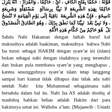
قَوْلُهُ : حَكَمًا بِفَتْحِ الْكَافِ ، أَيْ : حَاكِمًا ، وَالْمُرَادُ : أَنَّهُ يَنْزِلُ
حَاكِمًا بِهَذِهِ الشَّرِيعَةِ لا نَبِيًّا بِرِسَالَةٍ مُسْتَقِلَّةٍ وَشَرِيعَةٍ
نَاسِخَةٍ ، فَإِنَّ هَذِهِ الشَّرِيعَةَ بَاقِيَةٌ إلَى يَوْمِ الْقِيَامَةِ لا تُنْسَخُ
، وَلا نَبِيَّ بَعْدَ نَبِيِّنَا كَمَا نَطَقَ بِذَلِكَ ، وَهُوَ الصَّادِقُ الْمَصْدُوقُ
بَلْ هُوَ حَاكِمٌ مِنْ حُكَّامِ هَذِهِ الأُمَّةِ
Sabda Nabi Hakaman dengan fathah huruf kaf
maksudnya adalah haakiman, maksudnya bahwa Nabi
Isa turun sebagai HAKIM dengan syare’at ini (islam)
bukan sebagai nabi dengan risalahnya yang tersendiri
dan bukan pula membawa syare’at yang menghapus ,
karena sesungguhnya syare’at islam tetap langgeng
sampai hari kiamat tidak dihapus dan tidak ada nabi
setelah Nabi kita Muhammad sebagaimana nabi
bersabda dalam hal itu. Nabi Isa AS adalah shodiq al
mashduq bahkan beliau adalah Hakim dari para
hakimnya umat ini. Wallohu a’lam. [Mujaawib : Ustadz