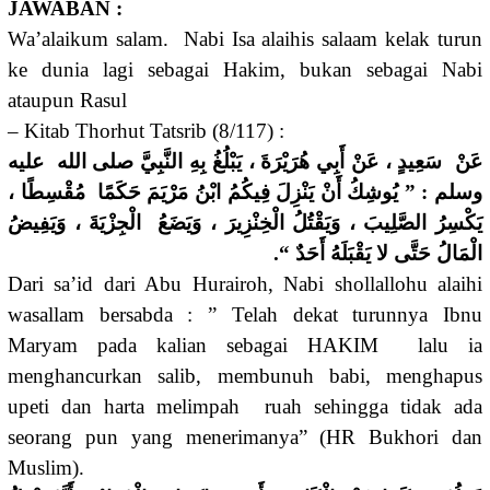
JAWABAN :
Wa’alaikum salam. Nabi Isa alaihis salaam kelak turun
ke dunia lagi sebagai Hakim, bukan sebagai Nabi
ataupun Rasul
– Kitab Thorhut Tatsrib (8/117) :
عَنْ سَعِيدٍ ، عَنْ أَبِي هُرَيْرَةَ ، يَبْلُغُ بِهِ النَّبِيَّ صلى الله عليه
وسلم : ” يُوشِكُ أَنْ يَنْزِلَ فِيكُمُ ابْنُ مَرْيَمَ حَكَمًا مُقْسِطًا ،
يَكْسِرُ الصَّلِيبَ ، وَيَقْتُلُ الْخِنْزِيرَ ، وَيَضَعُ الْجِزْيَةَ ، وَيَفِيضُ
الْمَالُ حَتَّى لا يَقْبَلَهُ أَحَدٌ “.
Dari sa’id dari Abu Hurairoh, Nabi shollallohu alaihi
wasallam bersabda : ” Telah dekat turunnya Ibnu
Maryam pada kalian sebagai HAKIM lalu ia
menghancurkan salib, membunuh babi, menghapus
upeti dan harta melimpah ruah sehingga tidak ada
seorang pun yang menerimanya” (HR Bukhori dan
Muslim).