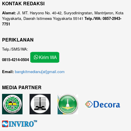
KONTAK REDAKSI
Alamat:
Jl. MT. Haryono No. 40-42, Suryodiningratan, Mantrijeron, Kota
Yogyakarta, Daerah Istimewa Yogyakarta 55141
Telp./WA: 0857-2943-
7751
PERIKLANAN
Telp./SMS/WA:
0815-4214-0504
Email:
bangkitmedianu[at]gmail.com
MEDIA PARTNER