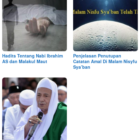
Hadits Tentang Nabi Ibrahim
Penjelasan Penutupan
AS dan Malakul Maut
Catatan Amal Di Malam Nisyfu
Sya’ban