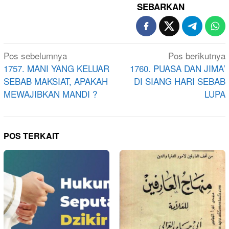
SEBARKAN
Navigasi
Pos sebelumnya
Pos berikutnya
pos
1757. MANI YANG KELUAR
1760. PUASA DAN JIMA’
SEBAB MAKSIAT, APAKAH
DI SIANG HARI SEBAB
MEWAJIBKAN MANDI ?
LUPA
POS TERKAIT