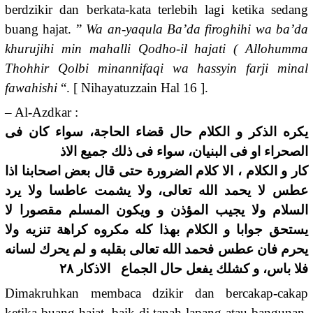
berdzikir dan berkata-kata terlebih lagi ketika sedang
buang hajat. ”
Wa an-yaqula Ba’da firoghihi wa ba’da
khurujihi min mahalli Qodho-il hajati ( Allohumma
Thohhir Qolbi minannifaqi wa hassyin farji minal
fawahishi
“. [ Nihayatuzzain Hal 16 ].
– Al-Azdkar :
يكره الذكر و الكلام حال قضاء الحاجة، سواء كان فى
الصحراء او فى البنيان، سواء فى ذلك جميع الاذ
كار و الكلام ، الا كلام الضرورة حتى قال بعض اصحابنا اذا
عطس لا يحمد الله تعالى، ولا يشمت عاطسا ولا يرد
السلام ولا يجيب المؤذن و ويكون المسلم مقصورا لا
يستحق جوابا و الكلام بهذا كله مكروه كراهة تنزيه ولا
يحرم فان عطس فحمد الله تعالى بقلبه و لم يحرك لسانه
فلا باس، و كشلك يفعل حال الجماع الاذكار ٢٨
Dimakruhkan membaca dzikir dan bercakap-cakap
ketika buang hajat, baik di tanah lapang atau bangunan.