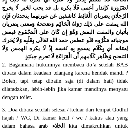
لضَرُورَة كإنذار أعمى فَلَا يكره بل قد يجب لخَبر لَا يخرج
الرّجلَانِ يضربان الْغَائِط كاشفين عَن عورتهما يتحدثان فَإِن
الله يمقت على ذَلِك رَوَاهُ الْحَاكِم وَصَححهُ وَمعنى يضربان
يأتيان والمقت البغض وَهُوَ إِن كَانَ على الْمَجْمُوع فبعض
موجباته مَكْرُوه فَلَو عطس حمد الله تَعَالَى بِقَلْبِه وَلَا يُحَرك
لِسَانه أَي بِكَلَام يسمع بِهِ نَفسه إِذْ لَا يكره الهمس وَلَا
التنحنح وَظَاهر كَلَامهم أَن الْقِرَاءَة لَا تحرم حِينَئِذٍ
2. Bagaimana hukumnya membaca do’a setelah BAB
dibaca dalam keadaan telanjang karena hendak mandi ?
Boleh, tapi tetap dibatin saja (di dalam hati) tidak
dilafadzkan, lebih-lebih jika kamar mandinya menyatu
dengan toilet.
3. Doa dibaca setelah selesai / keluar dari tempat Qodhil
hajah / WC, Di kamar kecil / wc / kakus atau yang
dalam bahasa arab
الخلاء
kita dimakruhkan untuk