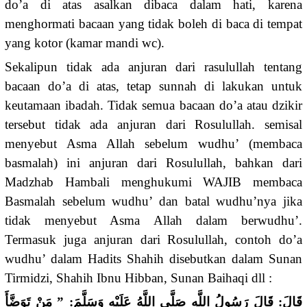
do’a di atas asalkan dibaca dalam hati, karena
menghormati bacaan yang tidak boleh di baca di tempat
yang kotor (kamar mandi wc).
Sekalipun tidak ada anjuran dari rasulullah tentang
bacaan do’a di atas, tetap sunnah di lakukan untuk
keutamaan ibadah. Tidak semua bacaan do’a atau dzikir
tersebut tidak ada anjuran dari Rosulullah. semisal
menyebut Asma Allah sebelum wudhu’ (membaca
basmalah) ini anjuran dari Rosulullah, bahkan dari
Madzhab Hambali menghukumi WAJIB membaca
Basmalah sebelum wudhu’ dan batal wudhu’nya jika
tidak menyebut Asma Allah dalam berwudhu’.
Termasuk juga anjuran dari Rosulullah, contoh do’a
wudhu’ dalam Hadits Shahih disebutkan dalam Sunan
Tirmidzi, Shahih Ibnu Hibban, Sunan Baihaqi dll :
قَالَ: قَالَ رَسُولُ اللَّهِ صَلَّى اللَّهُ عَلَيْهِ وَسَلَّمَ: ” مَنْ تَوَضَّأَ