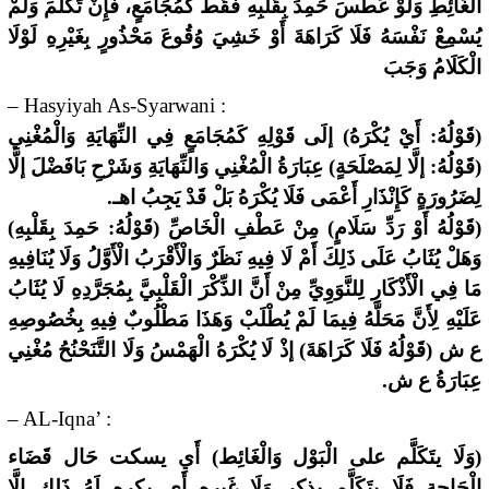
الْغَائِطِ وَلَوْ عَطَسَ حَمِدَ بِقَلْبِهِ فَقَطْ كَمُجَامَعٍ، فَإِنْ تَكَلَّمَ وَلَمْ
يُسْمِعْ نَفْسَهُ فَلَا كَرَاهَةَ أَوْ خَشِيَ وُقُوعَ مَحْذُورٍ بِغَيْرِهِ لَوْلَا
الْكَلَامُ وَجَبَ
– Hasyiyah As-Syarwani :
(قَوْلُهُ: أَيْ يُكْرَهُ) إلَى قَوْلِهِ كَمُجَامَعٍ فِي النِّهَايَةِ وَالْمُغْنِي
(قَوْلُهُ: إلَّا لِمَصْلَحَةٍ) عِبَارَةُ الْمُغْنِي وَالنِّهَايَةِ وَشَرْحِ بَافَضْلَ إلَّا
لِضَرُورَةٍ كَإِنْذَارِ أَعْمَى فَلَا يُكْرَهُ بَلْ قَدْ يَجِبُ اهـ.
(قَوْلُهُ أَوْ رَدِّ سَلَامٍ) مِنْ عَطْفِ الْخَاصِّ (قَوْلُهُ: حَمِدَ بِقَلْبِهِ)
وَهَلْ يُثَابُ عَلَى ذَلِكَ أَمْ لَا فِيهِ نَظَرٌ وَالْأَقْرَبُ الْأَوَّلُ وَلَا يُنَافِيهِ
مَا فِي الْأَذْكَارِ لِلنَّوَوِيِّ مِنْ أَنَّ الذِّكْرَ الْقَلْبِيَّ بِمُجَرَّدِهِ لَا يُثَابُ
عَلَيْهِ لِأَنَّ مَحَلَّهُ فِيمَا لَمْ يُطْلَبْ وَهَذَا مَطْلُوبٌ فِيهِ بِخُصُوصِهِ
ع ش (قَوْلُهُ فَلَا كَرَاهَةَ) إذْ لَا يُكْرَهُ الْهَمْسُ وَلَا التَّنَحْنُحُ مُغْنِي
عِبَارَةُ ع ش.
– AL-Iqna’ :
(وَلَا يتَكَلَّم على الْبَوْل وَالْغَائِط) أَي يسكت حَال قَضَاء
الْحَاجة فَلَا يتَكَلَّم بِذكر وَلَا غَيره أَي يكره لَهُ ذَلِك إِلَّا