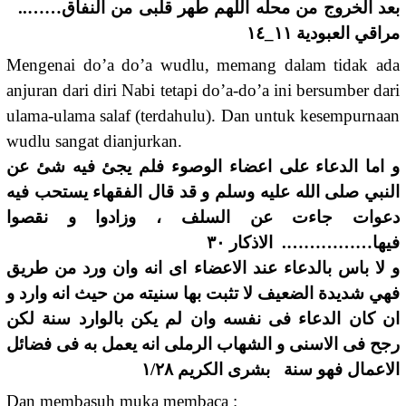
بعد الخروج من محله اللهم طهر قلبى من النفاق……..
مراقي العبودية ١١_١٤
Mengenai do’a do’a wudlu, memang dalam tidak ada
anjuran dari diri Nabi tetapi do’a-do’a ini bersumber dari
ulama-ulama salaf (terdahulu). Dan untuk kesempurnaan
wudlu sangat dianjurkan.
و اما الدعاء على اعضاء الوصوء فلم يجئ فيه شئ عن
النبي صلى الله عليه وسلم و قد قال الفقهاء يستحب فيه
دعوات جاءت عن السلف ، وزادوا و نقصوا
فيها……………. الاذكار ٣٠
و لا باس بالدعاء عند الاعضاء اى انه وان ورد من طريق
فهي شديدة الضعيف لا تثبت بها سنيته من حيث انه وارد و
ان كان الدعاء فى نفسه وان لم يكن بالوارد سنة لكن
رجح فى الاسنى و الشهاب الرملى انه يعمل به فى فضائل
الاعمال فهو سنة بشرى الكريم ١/٢٨
Dan membasuh muka membaca :