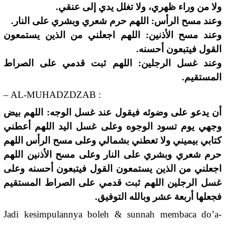
ولا من وراء ظهري، ولا تغلل يدي إلى عنقي.
وعند مسح الرأس: اللهم حرم شعري وبشري على النار.
وعند مسح الأذنين: اللهم اجعلني من الذين يستمعون
القول فيتبعون أحسنه.
وعند غسل الرجلين: اللهم ثبت قدمي على الصراط
المستقيم.
– AL-MUHADZDZAB :
أن يدعو على وضوئه فيقول عند غسل الوجه: اللهم بيض
وجهي يوم تسود الوجوه وعلى غسل اليد اللهم أعطني
كتابي بيميني ولا تعطني بشمالي وعلى مسح الرأس اللهم
حرم شعري وبشري على النار وعلى مسح الأذنين اللهم
اجعلني من الذين يستمعون القول فيتبعون أحسنه وعلى
غسل الرجلين اللهم ثبت قدمي على الصراط المستقيم
فجعلها أربعة عشر وبالله التوفيق.
Jadi kesimpulannya boleh & sunnah membaca do’a-