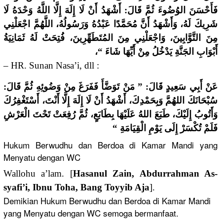
فَأَحْسَنَ الوُضُوءَ ثُمَّ قَالَ: أَشْهَدُ أَنْ لَا إِلَهَ إِلَّا اللَّهُ وَحْدَهُ لَا
شَرِيكَ لَهُ، وَأَشْهَدُ أَنَّ مُحَمَّدًا عَبْدُهُ وَرَسُولُهُ، اللَّهُمَّ اجْعَلْنِي
مِنَ التَّوَّابِينَ، وَاجْعَلْنِي مِنَ المُتَطَهِّرِينَ، فُتِحَتْ لَهُ ثَمَانِيَةُ
أَبْوَابِ الجَنَّةِ يَدْخُلُ مِنْ أَيِّهَا شَاءَ “،
– HR. Sunan Nasa’i, dll :
عَنْ أَبِي سَعِيدٍ قَالَ: ” مَنْ تَوَضَّأَ فَفَرَغَ مِنْ وَضُوئِهِ ثُمَّ قَالَ:
سُبْحَانَكَ اللهُمَّ وَبِحَمْدِكَ، أَشْهَدُ أَنْ لَا إِلَهَ إِلَّا أَنْتَ، أَسْتَغْفِرُكَ
وَأَتُوبُ إِلَيْكَ، طَبَعَ اللهُ عَلَيْهَا بِطَابَعٍ، ثُمَّ رُفِعَتْ تَحْتَ الْعَرْشِ
فَلَمْ تُكْسَرْ إِلَى يَوْمِ الْقِيَامَةِ “
Hukum Berwudhu dan Berdoa di Kamar Mandi yang
Menyatu dengan WC
Wallohu a’lam. [
Hasanul Zain, Abdurrahman As-
syafi’i, Ibnu Toha, Bang Toyyib Aja
].
Demikian Hukum Berwudhu dan Berdoa di Kamar Mandi
yang Menyatu dengan WC semoga bermanfaat.