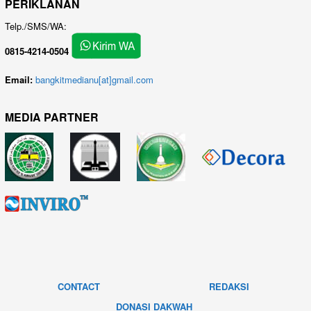
PERIKLANAN
Telp./SMS/WA:
0815-4214-0504
Email:
bangkitmedianu[at]gmail.com
MEDIA PARTNER
CONTACT
REDAKSI
DONASI DAKWAH