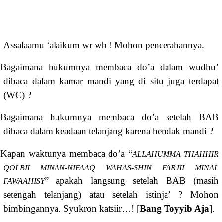
Assalaamu ‘alaikum wr wb ! Mohon pencerahannya.
.
Bagaimana hukumnya membaca do’a dalam wudhu’
dibaca dalam kamar mandi yang di situ juga terdapat
(WC) ?
.
Bagaimana hukumnya membaca do’a setelah BAB
dibaca dalam keadaan telanjang karena hendak mandi ?
.
Kapan waktunya membaca do’a “
ALLAHUMMA THAHHIR
QOLBII MINAN-NIFAAQ WAHAS-SHIN FARJII MINAL
” apakah langsung setelah BAB (masih
FAWAAHISY
setengah telanjang) atau setelah istinja’ ? Mohon
bimbingannya. Syukron katsiir…! [
Bang Toyyib Aja
].